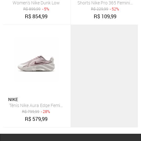
Women's Nike Dunk Low
Shorts Nike Pro 365 Feminino
R$
899,99
- 5%
R$
229,99
- 52%
R$
854,99
R$
109,99
NIKE
Tênis Nike Aura Edge Feminino
R$
799,99
- 28%
R$
579,99