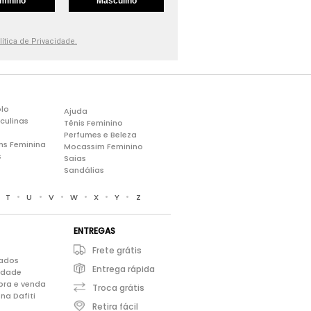
minino
Masculino
lítica de Privacidade.
lo
Ajuda
culinas
Tênis Feminino
Perfumes e Beleza
ns Feminina
Mocassim Feminino
s
Saias
Sandálias
•
•
•
•
•
•
•
T
U
V
W
X
Y
Z
ENTREGAS
Frete grátis
iados
Entrega rápida
cidade
pra e venda
Troca grátis
na Dafiti
Retira fácil