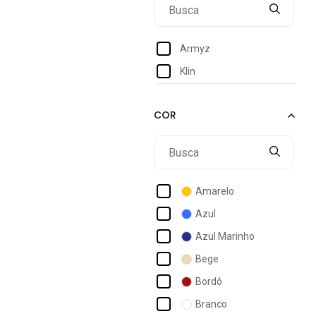
43
Armyz
Klin
Amarelo
Azul
Azul Marinho
Bege
Bordô
Branco