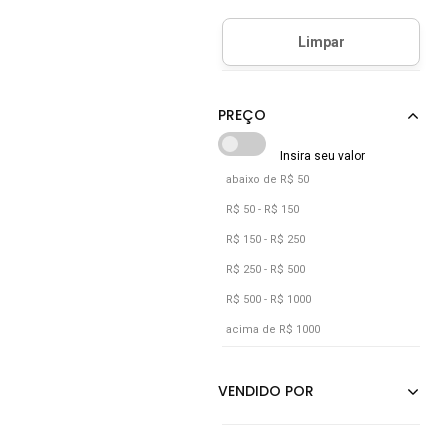
Café
Caramelo
Castanho
Cinza
Cobre
Cáqui
abaixo de R$ 50
Dourado
R$ 50 - R$ 150
Grafite
R$ 150 - R$ 250
Laranja
R$ 250 - R$ 500
R$ 500 - R$ 1000
Marrom
acima de R$ 1000
Multicolorido
Nude
Off-white
Ouro Velho