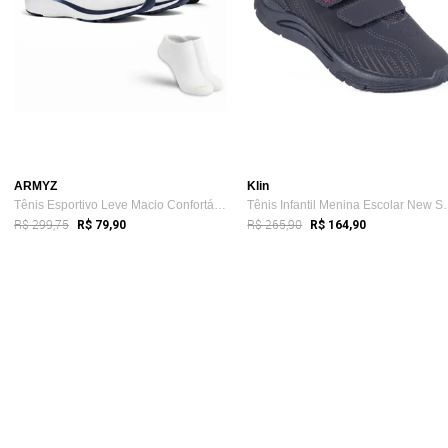
ARMYZ
Klin
Tênis Esportivo Leve Macio Confortável D...
Tênis Infantil M
R$ 299,75
R$ 265,90
R$ 79,90
R$ 164,90