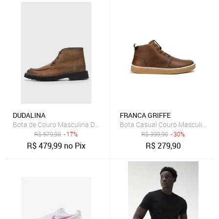
DUDALINA
FRANCA GRIFFE
Bota de Couro Masculina Dudalina Cano Médio Marrom
Bota Casual Couro Masculina So
R$
579,90
- 17%
R$
399,90
- 30%
R$
479,99
no Pix
R$
279,90