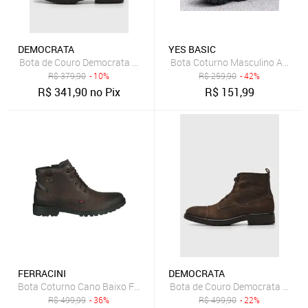
DEMOCRATA
YES BASIC
Bota de Couro Democrata Recortes Café
Bota Coturno Masculino Adventu
R$
379,90
- 10%
R$
259,90
- 42%
R$
341,90
no Pix
R$
151,99
FERRACINI
DEMOCRATA
Bota Coturno Cano Baixo Ferracini Cross Masculino De Couro Café
Bota de Couro Democrata Dust 
R$
499,99
- 36%
R$
499,90
- 22%