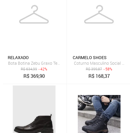
RELAXADO
CARMELO SHOES
Bota Botina Zebu Graxo Tenis Casual Original 74090
Coturno Masculino Social Casual
R$
634,99
- 42%
R$
399,87
- 58%
R$
369,90
R$
168,37