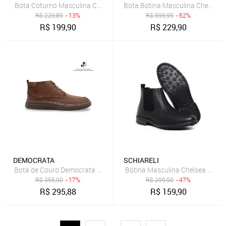
Bota Coturno Masculina Cano Médio em Couro Ajuste em Cadarço
Bota Botina Masculina Chelsea 
R$
229,89
- 13%
R$
599,99
- 62%
R$
199,90
R$
229,90
DEMOCRATA
SCHIARELI
Bota de Couro Democrata Masculina Grid 240001 Marrom
Botina Masculina Chelsea Schiar
R$
355,90
- 17%
R$
299,90
- 47%
R$
295,88
R$
159,90