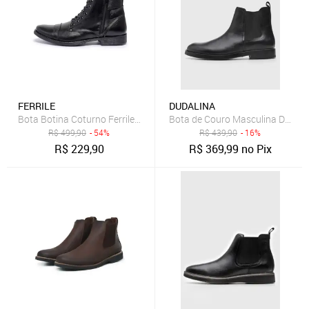
FERRILE
DUDALINA
Bota Botina Coturno Ferrile em Couro Bico Redondo Zíper Preta
Bota de Couro Masculina Dudalin
R$
499,90
- 54%
R$
439,90
- 16%
R$
229,90
R$
369,99
no Pix