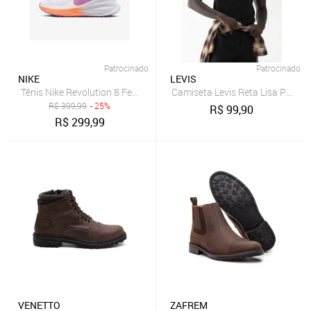
Patrocinado
Patrocinado
NIKE
LEVIS
Tênis Nike Revolution 8 Feminino
Camiseta Levis Reta Lisa Preta
R$
399,99
- 25%
R$
99,90
R$
299,99
VENETTO
ZAFREM