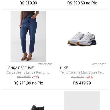
R$
319,99
R$
390,69
no Pix
Patrocinado
Patrocinado
LANÇA PERFUME
NIKE
Calça Jeans Lança Perfume Mom Luna Azul
Tênis Nike Air Max Excee Femini
R$
289,99
- 27%
R$
799,99
- 48%
R$
211,99
no Pix
R$
419,99