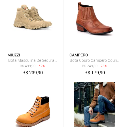
MIUZZI
CAMPERO
Bota Masculina De Segurança Miuzzi Modelo Cano Médio Robusta
Bota Couro Campero Country Cla
R$
499,90
- 52%
R$
249,80
- 28%
R$
239,90
R$
179,90