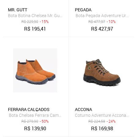
MR. GUTT
PEGADA
Bota Botina Chelsea Mr. Gutt de Couro Liso Whisky
Bota Pegada Adventure Urban 
R$
229,90
- 15%
R$
477,97
- 10%
R$
195,41
R$
427,97
FERRARA CALÇADOS
ACCONA
Bota Chelsea Ferrara Camel Couro Masculino
Coturno Adventure Accona Em C
R$
279,90
- 50%
R$
224,58
- 24%
R$
139,90
R$
169,98