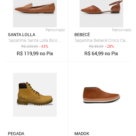
Patrocinado
Patrocinado
SANTA LOLLA
BEBECÊ
Sapatilha Santa Lolla Bico Fino Caramelo
Sapatilha Bebecê Croco Carame
R$
209,99
- 43%
R$
89,99
- 28%
R$
119,99
no Pix
R$
64,99
no Pix
PEGADA
MADOK