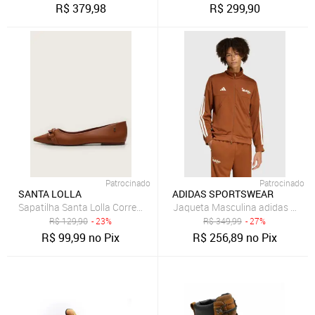
R$
379,98
R$
299,90
Patrocinado
Patrocinado
SANTA LOLLA
ADIDAS SPORTSWEAR
Sapatilha Santa Lolla Corrente Caramelo
Jaqueta Masculina adidas Sport
R$
129,90
- 23%
R$
349,99
- 27%
R$
99,99
no Pix
R$
256,89
no Pix