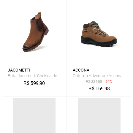
JACOMETTI
ACCONA
Bota Jacometti Chelsea de Couro Tan
Coturno Adventure Accona em C
R$
224,58
- 24%
R$
599,90
R$
169,98