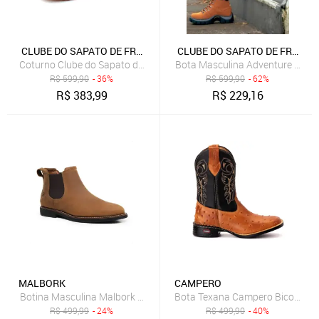
CLUBE DO SAPATO DE FRANCA
CLUBE DO SAPATO DE FRANCA
Bota Masculina Adventure Couro 
Coturno Clube do Sapato de Franca Patagônia Nobuck Bege
R$
599,90
- 36%
R$
599,90
- 62%
R$
383,99
R$
229,16
MALBORK
CAMPERO
Botina Masculina Malbork Couro Caramelo Estilo Chelsea Confort
Bota Texana Campero Bico Quad
R$
499,99
- 24%
R$
499,90
- 40%