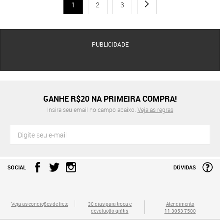
1
2
3
PUBLICIDADE
GANHE R$20 NA PRIMEIRA COMPRA!
Insira seu email no campo abaixo.
Veja as regras
SOCIAL
DÚVIDAS
Veja as condições de frete
30 dias para troca e
Atendimento
devolução grátis
11 3053 7500