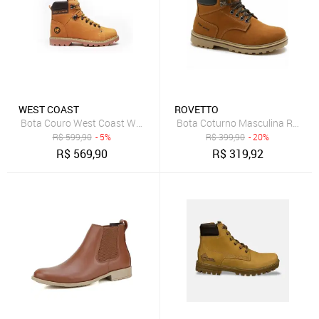
WEST COAST
ROVETTO
Bota Coturno Masculina Rovett
Bota Couro West Coast Worker Classic Masculina Caramelo
R$
599,90
- 5%
R$
399,90
- 20%
R$
569,90
R$
319,92