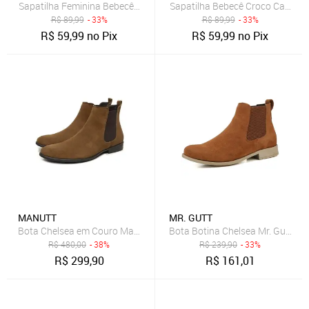
Sapatilha Feminina Bebecê Slingback Efeito Croco Caramelo
Sapatilha Bebecê Croco Carame
R$
89,99
- 33%
R$
89,99
- 33%
R$
59,99
no Pix
R$
59,99
no Pix
MANUTT
MR. GUTT
Bota Chelsea em Couro Masculina Argentina Clássica Caramelo
Bota Botina Chelsea Mr. Gutt Co
R$
480,00
- 38%
R$
239,90
- 33%
R$
299,90
R$
161,01