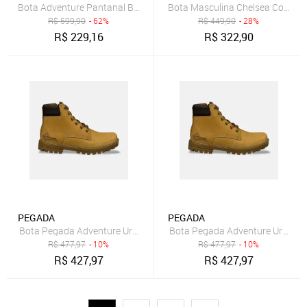
Bota Adventure Pantanal Brasil Clube do Sapato de Franca DFT keep 
Bota Masculina Chelsea Couro Le
R$
599,90
- 62%
R$
449,90
- 28%
R$
229,16
R$
322,90
PEGADA
PEGADA
Bota Pegada Adventure Urban 181511 Caramelo
Bota Pegada Adventure Urban 
R$
477,97
- 10%
R$
477,97
- 10%
R$
427,97
R$
427,97