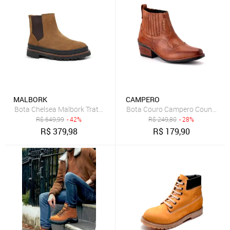
MALBORK
CAMPERO
Bota Couro Campero Country Cla
Bota Chelsea Malbork Tratorada em Couro Caramelo 001875C
R$
649,99
- 42%
R$
249,80
- 28%
R$
379,98
R$
179,90