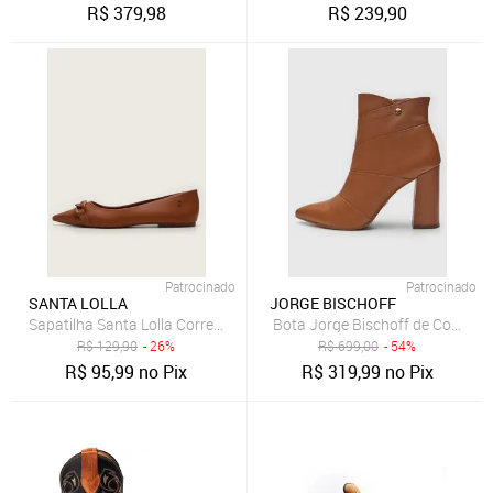
R$
379,98
R$
239,90
Patrocinado
Patrocinado
SANTA LOLLA
JORGE BISCHOFF
Sapatilha Santa Lolla Corrente Caramelo
Bota Jorge Bischoff de Couro C
R$
129,90
- 26%
R$
699,00
- 54%
R$
95,99
no Pix
R$
319,99
no Pix