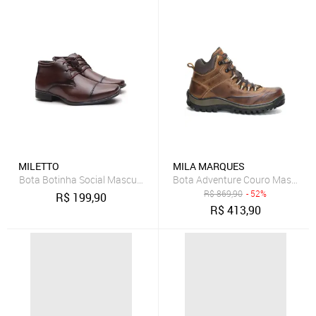
MILETTO
MILA MARQUES
Bota Botinha Social Masculino Clássico Amarrar Miletto
Bota Adventure Couro Masculin
R$
869,90
- 52%
R$
199,90
R$
413,90