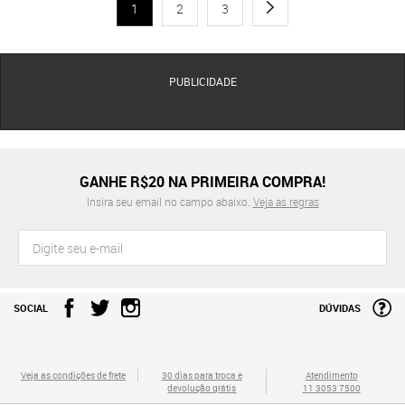
1
2
3
PUBLICIDADE
GANHE R$20 NA PRIMEIRA COMPRA!
Insira seu email no campo abaixo.
Veja as regras
SOCIAL
DÚVIDAS
Veja as condições de frete
30 dias para troca e
Atendimento
devolução grátis
11 3053 7500