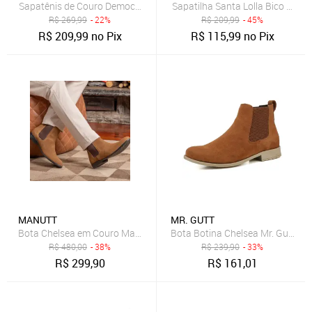
Sapatênis de Couro Democrata Recortes Caramelo
Sapatilha Santa Lolla Bico Fino
R$
269,99
- 22%
R$
209,99
- 45%
R$
209,99
no Pix
R$
115,99
no Pix
MANUTT
MR. GUTT
Bota Chelsea em Couro Masculina Argentina Clássica Caramelo
Bota Botina Chelsea Mr. Gutt Co
R$
480,00
- 38%
R$
239,90
- 33%
R$
299,90
R$
161,01