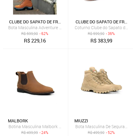
CLUBE DO SAPATO DE FRANCA
CLUBE DO SAPATO DE FRANCA
Bota Masculina Adventure Couro Pantanal Brasil Clube do Sapato de
R$
599,90
- 62%
R$
599,90
- 36%
R$
229,16
R$
383,99
MALBORK
MIUZZI
Botina Masculina Malbork Couro Caramelo Estilo Chelsea Confort
Bota Masculina De Segurança 
R$
499,99
- 24%
R$
499,90
- 52%