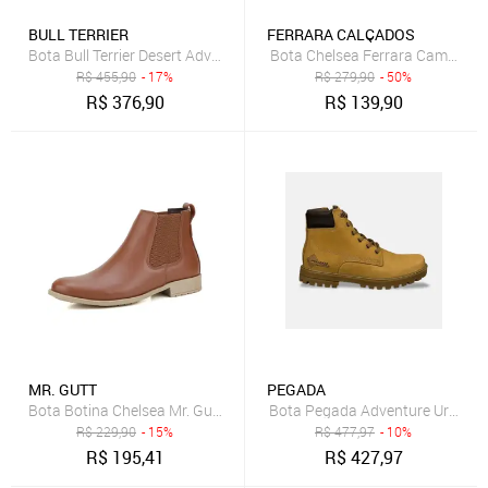
BULL TERRIER
FERRARA CALÇADOS
Bota Bull Terrier Desert Adventure Camel Masculina Caramelo
Bota Chelsea Ferrara Camel Co
R$
455,90
- 17%
R$
279,90
- 50%
R$
376,90
R$
139,90
MR. GUTT
PEGADA
Bota Botina Chelsea Mr. Gutt de Couro Liso Whisky
Bota Pegada Adventure Urban 
R$
229,90
- 15%
R$
477,97
- 10%
R$
195,41
R$
427,97