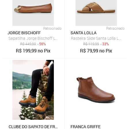
Patrocinado
Patrocinado
JORGE BISCHOFF
SANTA LOLLA
Sapatilha Jorge Bischoff Laço Caramelo
Rasteira Slide Santa Lolla Logo
R$
449,90
- 56%
R$
119,99
- 33%
R$
199,99
no Pix
R$
79,99
no Pix
CLUBE DO SAPATO DE FRANCA
FRANCA GRIFFE