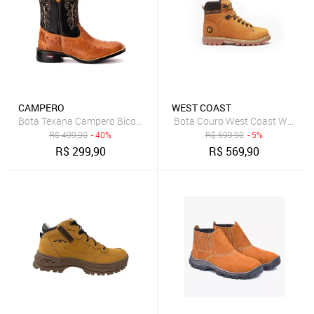
CAMPERO
WEST COAST
Bota Texana Campero Bico Quadrado Avestruz Whisky
R$
499,90
- 40%
R$
599,90
- 5%
R$
299,90
R$
569,90