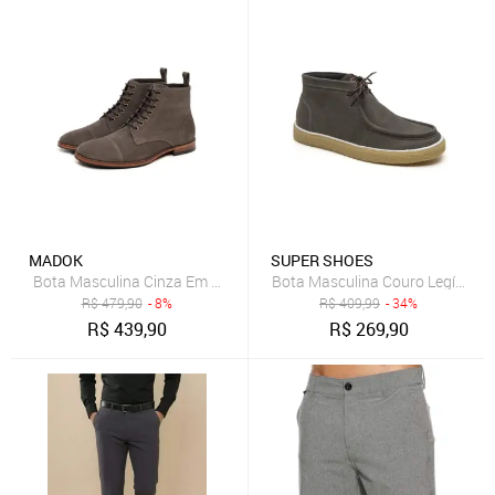
MADOK
SUPER SHOES
Bota Masculina Cinza Em Couro 30976
Bota Masculina Couro Legítimo S
R$
479,90
- 8%
R$
409,99
- 34%
R$
439,90
R$
269,90