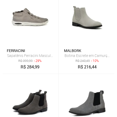
FERRACINI
MALBORK
Sapatênis Ferracini Masculino de Couro Casual Pulse Cinza
Botina Escrete em Camurça Cin
R$
399,99
- 29%
R$
240,49
- 10%
R$
284,99
R$
216,44