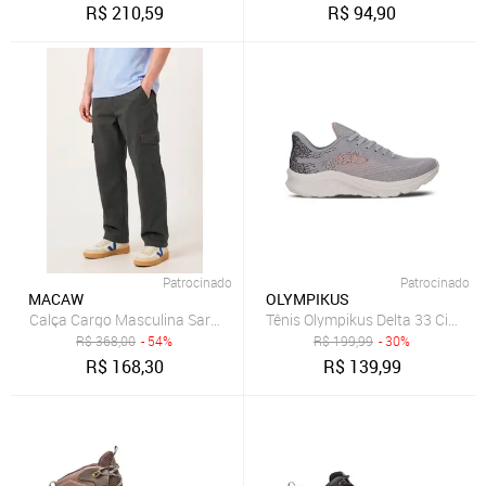
R$
210,59
R$
94,90
Patrocinado
Patrocinado
MACAW
OLYMPIKUS
Calça Cargo Masculina Sarja 100% Algodão 6 Bolsos Casual Chumb
Tênis Olympikus Delta 33 Cinza
R$
368,00
- 54%
R$
199,99
- 30%
R$
168,30
R$
139,99