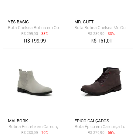
YES BASIC
MR. GUTT
Bota Chelsea Botina em Couro Confortável Masculina Cinza
Bota Botina Chelsea Mr. Gutt Cou
R$
299,90
- 33%
R$
239,90
- 33%
R$
199,99
R$
161,01
MALBORK
ÉPICO CALÇADOS
Botina Escrete em Camurça Cinza Solado Borracha 601CZ
Bota Épico em Camurça Longitu
R$
233,99
- 10%
R$
279,90
- 66%