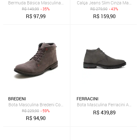
Bermuda Básica Masculina Chino
Calça Jeans Slim Cinza Masculi
R$
149,99
- 35%
R$
279,90
- 43%
R$
97,99
R$
159,90
BREDENI
FERRACINI
Bota Masculina Bredeni Confortavel Coturno Estilo Casual Cinza
Bota Masculina Ferracini Atenas
R$
229,90
- 59%
R$
439,89
R$
94,90