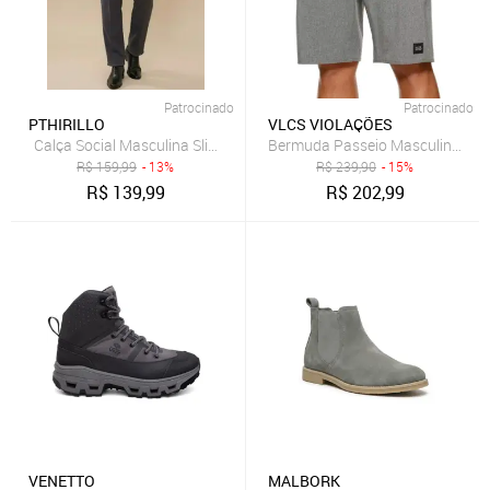
Patrocinado
Patrocinado
PTHIRILLO
VLCS VIOLAÇÕES
Calça Social Masculina Slim Fit Cinza Chumbo Panamá Alfaiataria
Bermuda Passeio Masculina Tact
R$
159,99
- 13%
R$
239,90
- 15%
R$
139,99
R$
202,99
VENETTO
MALBORK