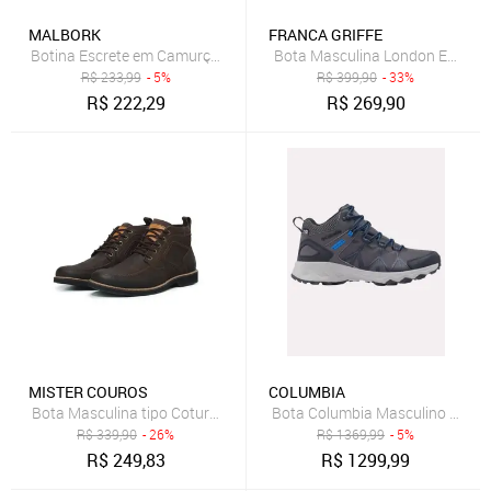
MALBORK
FRANCA GRIFFE
Botina Escrete em Camurça Cinza Solado Latex 502CZ
Bota Masculina London Em Couro
R$
233,99
- 5%
R$
399,90
- 33%
R$
222,29
R$
269,90
MISTER COUROS
COLUMBIA
Bota Masculina tipo Coturno de Couro, modelo 8100 ankle boot 
Bota Columbia Masculino Hikkin
R$
339,90
- 26%
R$
1369,99
- 5%
R$
249,83
R$
1299,99