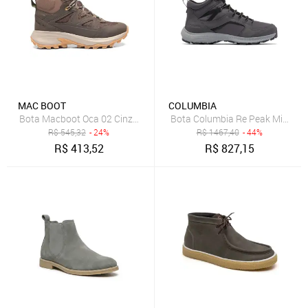
MAC BOOT
COLUMBIA
Bota Macboot Oca 02 Cinza Masculino
Bota Columbia Re Peak Mid Graf
R$
545,32
- 24%
R$
1467,40
- 44%
R$
413,52
R$
827,15