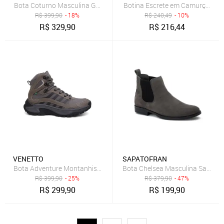
Botina Escrete em Camurça Cin
R$
399,90
- 18%
R$
240,49
- 10%
R$
329,90
R$
216,44
VENETTO
SAPATOFRAN
Bota Chelsea Masculina Sapatof
R$
399,90
- 25%
R$
379,90
- 47%
R$
299,90
R$
199,90