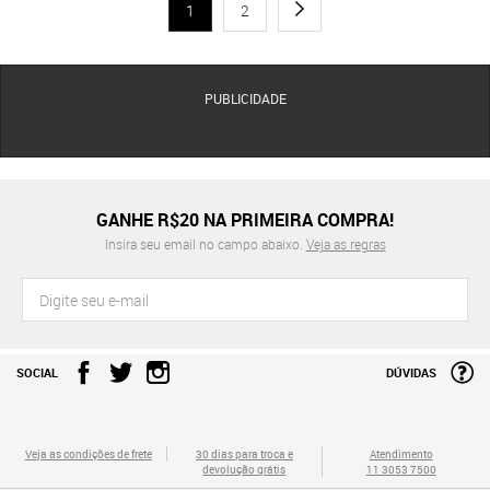
1
2
PUBLICIDADE
GANHE R$20 NA PRIMEIRA COMPRA!
Insira seu email no campo abaixo.
Veja as regras
SOCIAL
DÚVIDAS
Veja as condições de frete
30 dias para troca e
Atendimento
devolução grátis
11 3053 7500