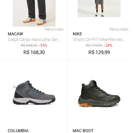
Patrocinado
Patrocinado
MACAW
NIKE
Calça Cargo Masculina Sarja 100% Algodão 6 Bolsos Casual Chumb
Shorts Dri-FIT Nike Flex Masculi
R$
368,00
- 54%
R$
179,99
- 28%
R$
168,30
R$
129,99
COLUMBIA
MAC BOOT