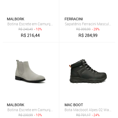
MALBORK
FERRACINI
Botina Escrete em Camurça Cinza Solado Borracha 601CZ
Sapatênis Ferracini Masculino d
R$
240,49
- 10%
R$
399,99
- 29%
R$
216,44
R$
284,99
MALBORK
MAC BOOT
Botina Escrete em Camurça Cinza Solado Borracha 601CZ
Bota Macboot Alpes 02 Waterpro
R$
233,99
- 10%
R$
701,17
- 24%