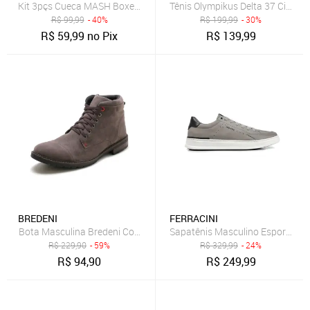
Kit 3pçs Cueca MASH Boxer Logo Cinza
Tênis Olympikus Delta 37 Cinza
R$
99,99
- 40%
R$
199,99
- 30%
R$
59,99
no Pix
R$
139,99
BREDENI
FERRACINI
Bota Masculina Bredeni Confortavel Coturno Estilo Casual Cinza
Sapatênis Masculino Esportivo F
R$
229,90
- 59%
R$
329,99
- 24%
R$
94,90
R$
249,99