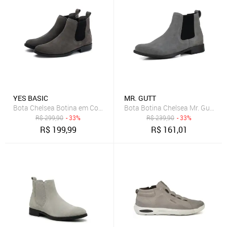
YES BASIC
MR. GUTT
Bota Chelsea Botina em Couro Confortável Masculina Cinza
Bota Botina Chelsea Mr. Gutt Cou
R$
299,90
- 33%
R$
239,90
- 33%
R$
199,99
R$
161,01