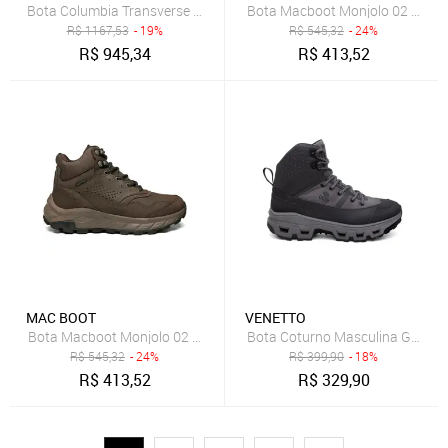
Bota Columbia Transverse Hike Waterproof Cinza Masculino
Bota Macboot Monjolo 02 Grafit
R$
1167,53
- 19%
R$
545,32
- 24%
R$
945,34
R$
413,52
MAC BOOT
VENETTO
Bota Macboot Monjolo 02 Cinza Masculino
R$
545,32
- 24%
R$
399,90
- 18%
R$
413,52
R$
329,90