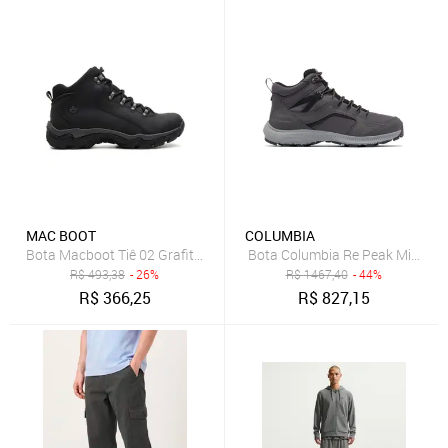
MAC BOOT
COLUMBIA
Bota Macboot Tiê 02 Grafite Masculino
Bota Columbia Re Peak Mid Graf
R$
493,38
- 26%
R$
1467,40
- 44%
R$
366,25
R$
827,15