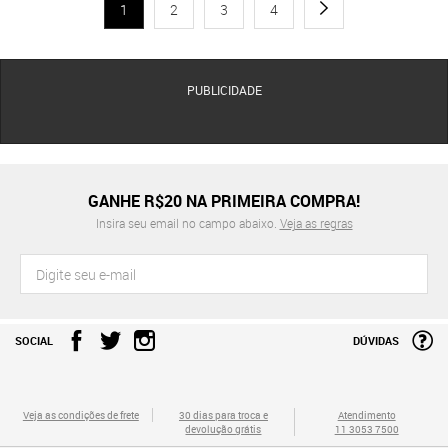
1
2
3
4
PUBLICIDADE
GANHE R$20 NA PRIMEIRA COMPRA!
Insira seu email no campo abaixo.
Veja as regras
SOCIAL
DÚVIDAS
Veja as condições de frete
30 dias para troca e
Atendimento
devolução grátis
11 3053 7500