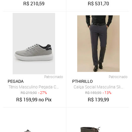
R$
210,59
R$
531,70
Patrocinado
Patrocinado
PEGADA
PTHIRILLO
Tênis Masculino Pegada Casual Cinza
Calça Social Masculina Slim Fi
R$
219,90
- 27%
R$
159,99
- 13%
R$
159,99
no Pix
R$
139,99