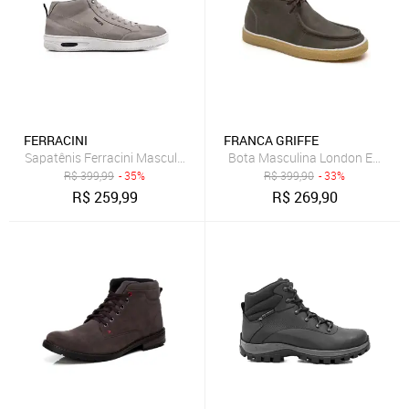
FERRACINI
FRANCA GRIFFE
Sapatênis Ferracini Masculino de Couro Casual New Blady Cinza
Bota Masculina London Em Couro
R$
399,99
- 35%
R$
399,90
- 33%
R$
259,99
R$
269,90