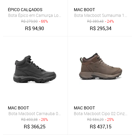
ÉPICO CALÇADOS
MAC BOOT
Bota Épico em Camurça Longitude Cinza
Bota Macboot Sumauma 12 Caraj
R$
279,90
- 66%
R$
389,48
- 24%
R$
94,90
R$
295,34
MAC BOOT
MAC BOOT
Bota Macboot Carnauba 02 Grafite Masculino
Bota Macboot Cipo 02 Cinza Mas
R$
493,38
- 26%
R$
584,29
- 25%
R$
366,25
R$
437,15