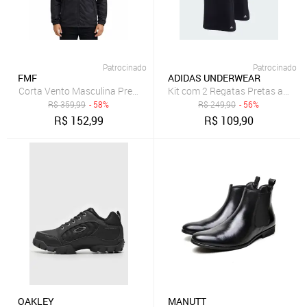
Patrocinado
Patrocinado
FMF
ADIDAS UNDERWEAR
Kit com 2 Regatas Pretas adida
Corta Vento Masculina Preta Leve Com Capuz Removivel Preto
R$
359,99
- 58%
R$
249,90
- 56%
R$
152,99
R$
109,90
OAKLEY
MANUTT