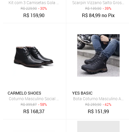
Kit com 3 Camisetas Gola Careca adidas Underwear Preto
Scarpin Vizzano Salto Grosso Pr
R$
229,90
- 30%
R$
139,90
- 39%
R$
159,90
R$
84,99
no Pix
CARMELO SHOES
YES BASIC
Coturno Masculino Social Casual De Couro Preto Confortável Zíper 
Bota Coturno Masculino Adventu
R$
399,87
- 58%
R$
259,90
- 42%
R$
168,37
R$
151,99