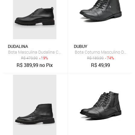
DUDALINA
DUBUY
Bota Masculina Dudalina Cano Curto Preta
Bota Coturno Masculino DUBUY
R$
479,90
- 19%
R$
189,99
- 74%
R$
389,99
no Pix
R$
49,99