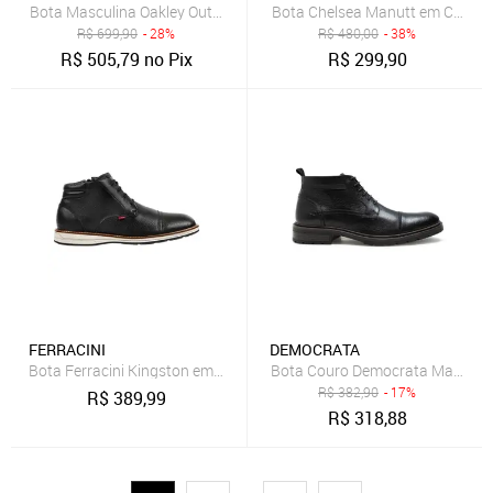
Bota Masculina Oakley Outdoor Mod Halftrack III Preta
Bota Chelsea Manutt em Couro E
R$
699,90
- 28%
R$
480,00
- 38%
R$
505,79
no Pix
R$
299,90
FERRACINI
DEMOCRATA
Bota Ferracini Kingston em Couro - Masculino
Bota Couro Democrata Masculin
R$
382,90
- 17%
R$
389,99
R$
318,88