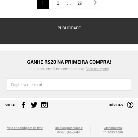
1
2
...
29
PUBLICIDADE
GANHE R$20 NA PRIMEIRA COMPRA!
Insira seu email no campo abaixo.
Veja as regras
SOCIAL
DÚVIDAS
Veja as condições de frete
30 dias para troca e
Atendimento
devolução grátis
11 3053 7500