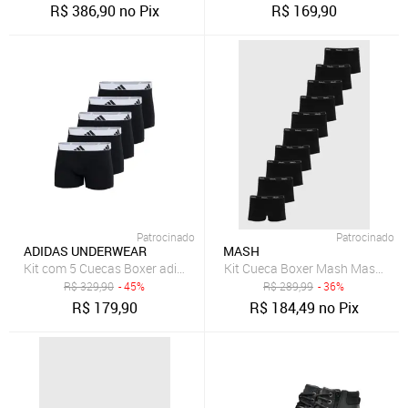
R$
386,90
no Pix
R$
169,90
Patrocinado
Patrocinado
ADIDAS UNDERWEAR
MASH
Kit com 5 Cuecas Boxer adidas Underwear Preto
Kit Cueca Boxer Mash Masculina 
R$
329,90
- 45%
R$
289,99
- 36%
R$
179,90
R$
184,49
no Pix