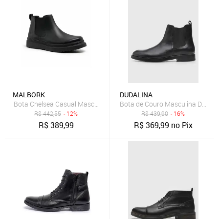
MALBORK
DUDALINA
Bota Chelsea Casual Masculina Malbork Couro Preto 2505_00P
Bota de Couro Masculina Dudalin
R$
442,55
- 12%
R$
439,90
- 16%
R$
389,99
R$
369,99
no Pix