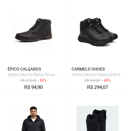
ÉPICO CALÇADOS
CARMELO SHOES
Bota Coturno Épico Nivus Casual Preto
Bota Coturno Masculino Adventu
R$
279,90
- 66%
R$
545,87
- 46%
R$
94,90
R$
294,07