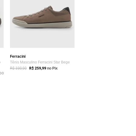
Ferracini
o
Tênis Masculino Ferracini Star Bege
R$ 330,90
R$ 259,99
no Pix
DO