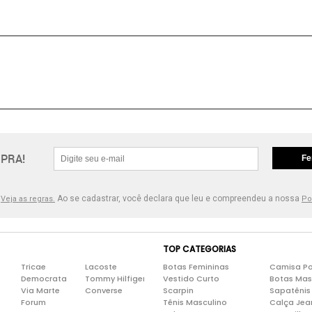
PRA!
Fe
.
Ao se cadastrar, você declara que leu e compreendeu a nossa
Veja as regras.
Po
TOP CATEGORIAS
Tricae
Lacoste
Botas Femininas
Camisa Po
Democrata
Tommy Hilfiger
Vestido Curto
Botas Mas
Via Marte
Converse
Scarpin
Sapatênis
Forum
Tênis Masculino
Calça Jea