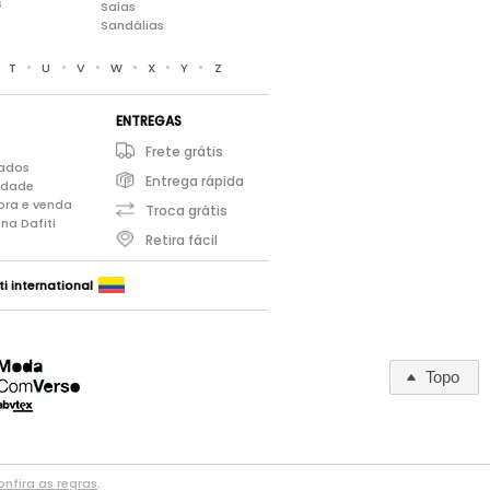
s
Saias
Sandálias
•
•
•
•
•
•
•
T
U
V
W
X
Y
Z
ENTREGAS
Frete grátis
iados
Entrega rápida
cidade
pra e venda
Troca grátis
na Dafiti
Retira fácil
ti international
Topo
nfira as regras
.