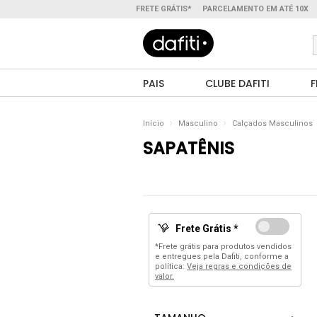
FRETE GRÁTIS*
PARCELAMENTO EM ATÉ 10X
PAIS
CLUBE DAFITI
F
Início
Masculino
Calçados Masculinos
SAPATÊNIS
Frete Grátis *
*Frete grátis para produtos vendidos
e entregues pela Dafiti, conforme a
política:
Veja regras e condições de
valor.