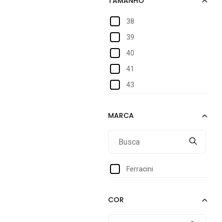
38
39
40
41
43
Ferracini