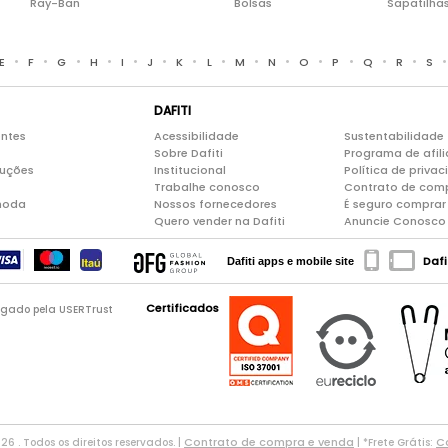
Ray-Ban
Bolsas
Sapatilha
•
•
•
•
•
•
•
•
•
•
•
•
•
•
E
F
G
H
I
J
K
L
M
N
O
P
Q
R
S
DAFITI
entes
Acessibilidade
Sustentabilidade
Sobre Dafiti
Programa de afil
luções
Institucional
Política de priva
Trabalhe conosco
Contrato de com
moda
Nossos fornecedores
É seguro comprar 
Quero vender na Dafiti
Anuncie Conosco
Dafi
Dafiti apps e mobile site
Certificados
logado pela USERTrust
Contrato de compra e venda
Co
026 . Todos os direitos reservados. |
| *Frete Grátis: