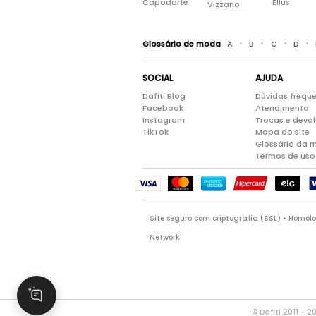
Capodarte
Ellus
Vizzano
•
•
•
•
Glossário de moda
A
B
C
D
SOCIAL
AJUDA
Dafiti Blog
Dúvidas frequ
Facebook
Atendimento
Instagram
Trocas e devo
TikTok
Mapa do site
Glossário da 
Termos de uso
Site seguro com criptografia (SSL) • Homo
Network
© Dafiti 2011 - 2