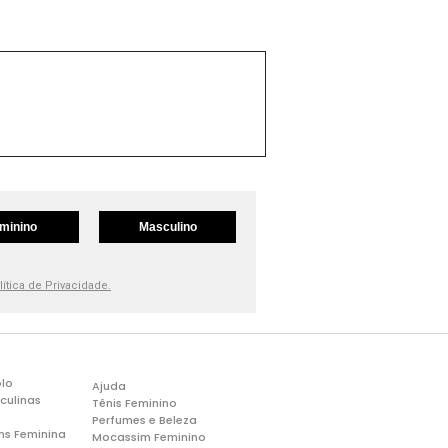
minino
Masculino
lítica de Privacidade.
lo
Ajuda
culinas
Tênis Feminino
Perfumes e Beleza
ns Feminina
Mocassim Feminino