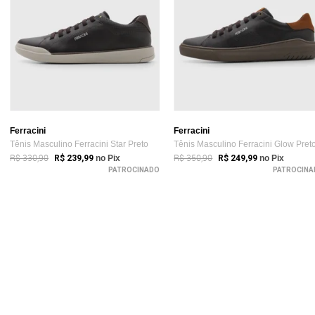
Ferracini
Ferracini
Tênis Masculino Ferracini Star Preto
Tênis Masculino Ferracini Glow Pret
R$ 330,90
R$ 350,90
R$ 239,99
no Pix
R$ 249,99
no Pix
PATROCINADO
PATROCINA