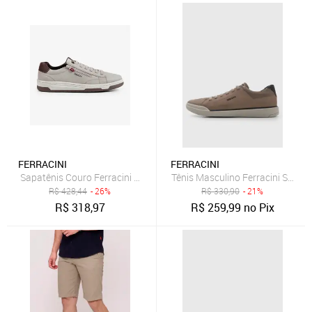
FERRACINI
FERRACINI
Sapatênis Couro Ferracini Vox 8052 617C Bege Masculino
Tênis Masculino Ferracini Star B
R$
428,44
- 26%
R$
330,90
- 21%
R$
318,97
R$
259,99
no Pix