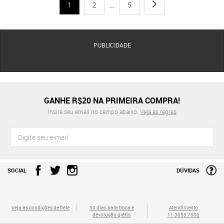
1
2
...
5
PUBLICIDADE
GANHE R$20 NA PRIMEIRA COMPRA!
Insira seu email no campo abaixo.
Veja as regras
SOCIAL
DÚVIDAS
Veja as condições de frete
30 dias para troca e
Atendimento
devolução grátis
11 3053 7500