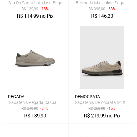
Slip On Santa Lolla Liso Bege
R$
139,99
- 18%
R$
398,00
- 63%
R$
114,99
no Pix
R$
146,20
PEGADA
DEMOCRATA
Sapatênis Pegada Casual Element Masculino Bege
Sapatênis Democrata Shift Neve
R$
249,90
- 24%
R$
259,99
- 15%
R$
189,90
R$
219,99
no Pix