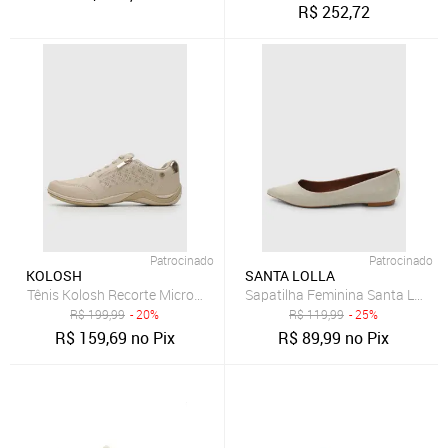
R$
252,72
Patrocinado
Patrocinado
KOLOSH
SANTA LOLLA
Tênis Kolosh Recorte Micro Furo Bege
Sapatilha Feminina Santa Lolla B
R$
199,99
- 20%
R$
119,99
- 25%
R$
159,69
no Pix
R$
89,99
no Pix