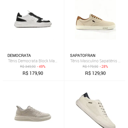
DEMOCRATA
SAPATOFRAN
Tênis Democrata Block Masculino Bege
Tênis Masculino Sapatênis Polo 
R$
349,90
- 49%
R$
179,90
- 28%
R$
179,90
R$
129,90