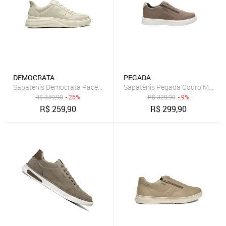
DEMOCRATA
PEGADA
Sapatênis Democrata Pace Calce Fácil Casual Masculino Bege
Sapatênis Pegada Couro Mascul
R$
349,90
- 26%
R$
329,90
- 9%
R$
259,90
R$
299,90