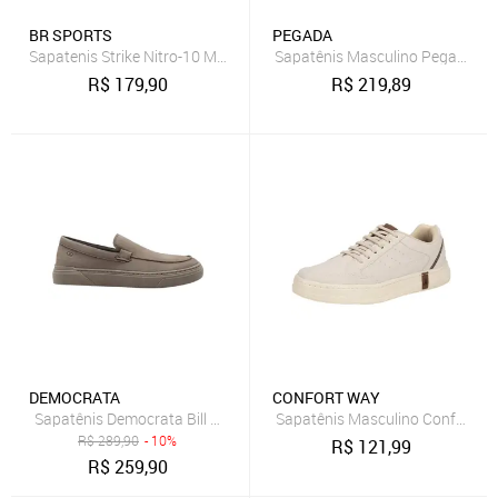
BR SPORTS
PEGADA
Sapatenis Strike Nitro-10 Masculino
Sapatênis Masculino Pegada Pgd
R$
179,90
R$
219,89
DEMOCRATA
CONFORT WAY
Sapatênis Democrata Bill Masculino - Bege - Democrata
Sapatênis Masculino Confort 
R$
289,90
- 10%
R$
121,99
R$
259,90