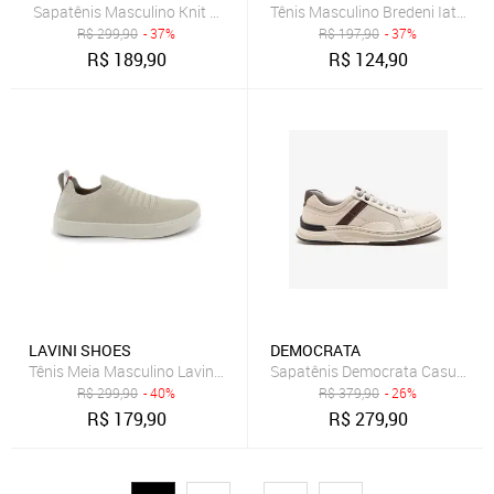
Sapatênis Masculino Knit Meia Brown Confortável Estiloso Casual 3
Tênis Masculino Bredeni Iate Sli
R$
299,90
- 37%
R$
197,90
- 37%
R$
189,90
R$
124,90
LAVINI SHOES
DEMOCRATA
Tênis Meia Masculino Lavini Sapatenis Knit Palmilha Silicone Bege
Sapatênis Democrata Casual Ne
R$
299,90
- 40%
R$
379,90
- 26%
R$
179,90
R$
279,90