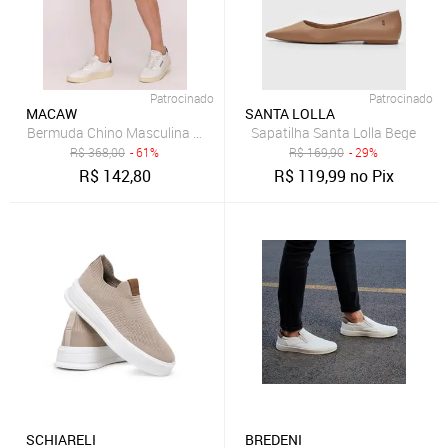
Patrocinado
Patrocinado
MACAW
SANTA LOLLA
Sapatilha Santa Lolla Bege
Bermuda Chino Masculina Sarja Regular Fit com Elastano Bege
R$
368,00
- 61%
R$
169,90
- 29%
R$
142,80
R$
119,99
no Pix
SCHIARELI
BREDENI