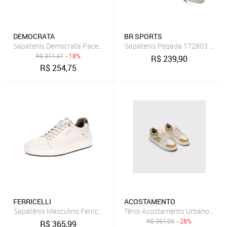
DEMOCRATA
BR SPORTS
Sapatenis Democrata Pace Calce Fácil Creme 653101-005
Sapatenis Pegada 172803 Masc
R$
311,37
- 18%
R$
239,90
R$
254,75
FERRICELLI
ACOSTAMENTO
Sapatênis Masculino Ferricelli Hrt61000 9896100 Bege
Tênis Acostamento Urbano Bege
R$
351,00
- 28%
R$
365,99