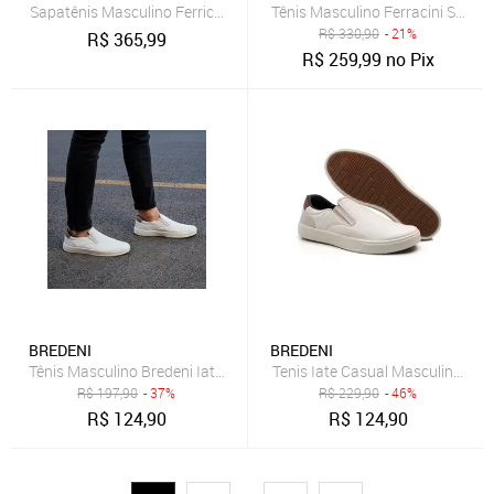
Sapatênis Masculino Ferricelli Hrt61000 9896100 Bege
Tênis Masculino Ferracini Star B
R$
330,90
- 21%
R$
365,99
R$
259,99
no Pix
BREDENI
BREDENI
Tênis Masculino Bredeni Iate Slip On Sapatênis Casual Confortável M
Tenis Iate Casual Masculino Conf
R$
197,90
- 37%
R$
229,90
- 46%
R$
124,90
R$
124,90