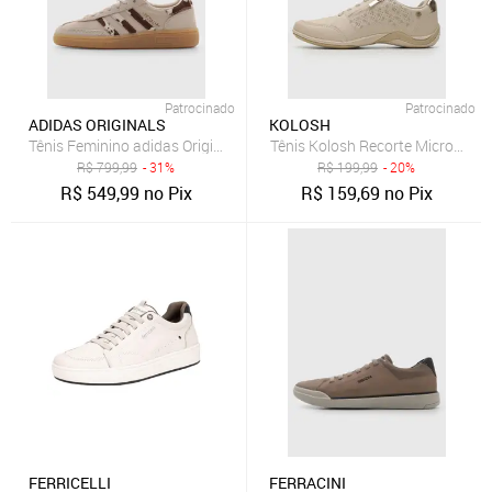
Patrocinado
Patrocinado
ADIDAS ORIGINALS
KOLOSH
Tênis Feminino adidas Originals Handball Spezial Bege
Tênis Kolosh Recorte Micro Furo
R$
799,99
- 31%
R$
199,99
- 20%
R$
549,99
no Pix
R$
159,69
no Pix
FERRICELLI
FERRACINI