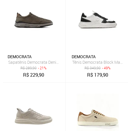
DEMOCRATA
DEMOCRATA
Sapatênis Democrata Denim Dylan Masculino Bege
Tênis Democrata Block Masculi
R$
289,90
- 21%
R$
349,90
- 49%
R$
229,90
R$
179,90