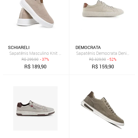
SCHIARELI
DEMOCRATA
Sapatênis Masculino Knit Meia Brown Confortável Estiloso Casual 3
Sapatênis Democrata Denim Bor
R$
299,90
- 37%
R$
329,90
- 52%
R$
189,90
R$
159,90