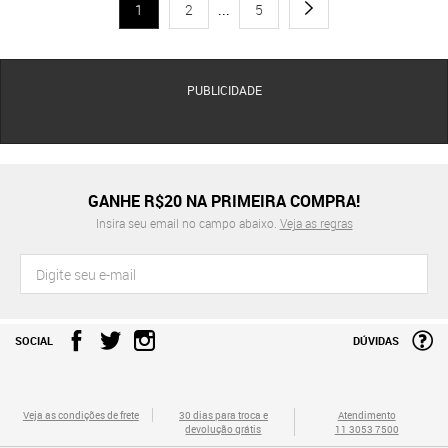
1
2
...
5
PUBLICIDADE
GANHE R$20 NA PRIMEIRA COMPRA!
Insira seu email no campo abaixo.
Veja as regras
SOCIAL
DÚVIDAS
Veja as condições de frete
30 dias para troca e
Atendimento
devolução grátis
11 3053 7500