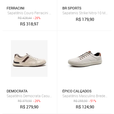
FERRACINI
BR SPORTS
Sapatênis Couro Ferracini Vox 8052 617C Bege Masculino
Sapatenis Strike Nitro-10 Mascul
R$
428,44
- 26%
R$
179,90
R$
318,97
DEMOCRATA
ÉPICO CALÇADOS
Sapatênis Democrata Casual Neve
Sapatênis Masculino Bredeni Mo
R$
379,90
- 26%
R$
255,90
- 51%
R$
279,90
R$
124,90