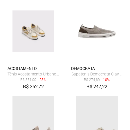
ACOSTAMENTO
DEMOCRATA
Tênis Acostamento Urbano Bege
Sapatenis Democrata Clay Pele
R$
351,00
- 28%
R$
274,69
- 10%
R$
252,72
R$
247,22