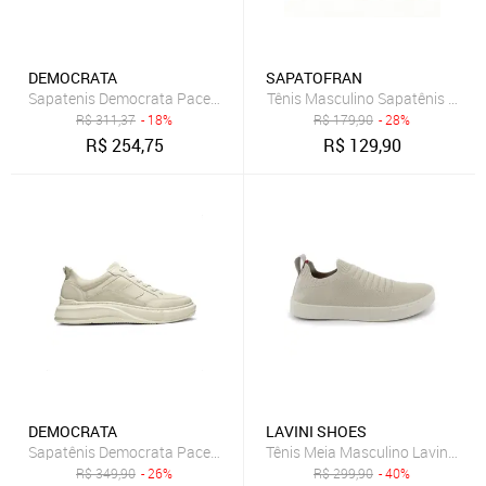
DEMOCRATA
SAPATOFRAN
Sapatenis Democrata Pace Calce Fácil Creme 653101-005
Tênis Masculino Sapatênis Polo 
R$
311,37
- 18%
R$
179,90
- 28%
R$
254,75
R$
129,90
DEMOCRATA
LAVINI SHOES
Sapatênis Democrata Pace Calce Fácil Casual Masculino Bege
Tênis Meia Masculino Lavini Sapa
R$
349,90
- 26%
R$
299,90
- 40%