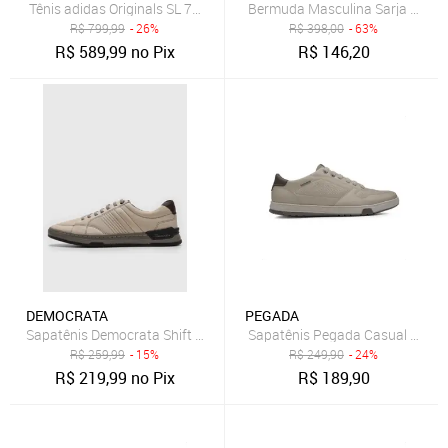
Tênis adidas Originals SL 72 OG Marrom
R$
799,99
- 26%
R$
398,00
- 63%
R$
589,99
no Pix
R$
146,20
DEMOCRATA
PEGADA
Sapatênis Democrata Shift Neve Bege
Sapatênis Pegada Casual Eleme
R$
259,99
- 15%
R$
249,90
- 24%
R$
219,99
no Pix
R$
189,90