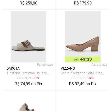
R$
259,90
R$
179,90
Patrocinado
Patrocinado
DAKOTA
VIZZANO
Rasteira Feminina Dakota Aberta com Fivela Bege
Scarpin Vizzano Salto Grosso B
R$
109,99
- 32%
R$
139,90
- 34%
R$
74,99
no Pix
R$
92,49
no Pix