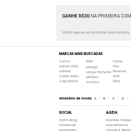
Rafarillo Calçados
Rovetto
NA PRIMEIRA COM
GANHE R$30
Santa Rita Calçados
Sartre
Válido apenas em produtos selecionados
Shoestime
Super Shoes
MARCAS MAIS BUSCADAS
Colcci
Nike
Puma
Santa Lolla
Fila
Mango
Adidas
Reserva
Lança Perfume
Calvin Klein
GAP
Melissa
Capodarte
Ellus
Vizzano
•
•
•
•
Glossário de moda
A
B
C
D
SOCIAL
AJUDA
Dafiti Blog
Dúvidas frequ
Facebook
Atendimento
Instagram
Trocas e devo