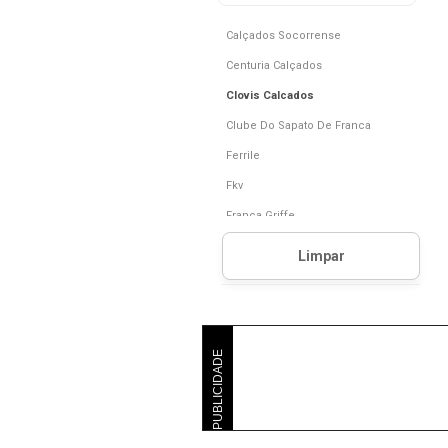
Calçados Socorrense
Centuria Calçados
Clovis Calcados
Clube Do Sapato De Franca
Ferrile
Fkv
Franca Griffe
Lady Store
Lavini Shoes
Lojas Radan
Mila Marques
PUBLICIDADE
Miuzzi
Pópidí
R E F