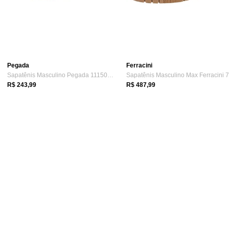
Pegada
Ferracini
Sapatênis Masculino Pegada 111501 6071501 Café
R$ 243,99
R$ 487,99