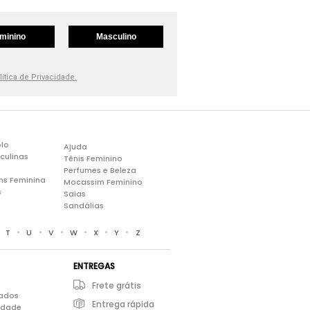
minino
Masculino
lítica de Privacidade.
lo
Ajuda
culinas
Tênis Feminino
Perfumes e Beleza
ns Feminina
Mocassim Feminino
s
Saias
Sandálias
•
•
•
•
•
•
•
T
U
V
W
X
Y
Z
ENTREGAS
Frete grátis
iados
Entrega rápida
cidade