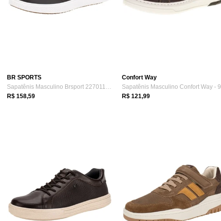
BR SPORTS
Confort Way
Sapatênis Masculino Brsport 2270119 B044...
R$ 158,59
R$ 121,99