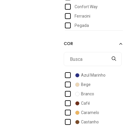
Confort Way
Ferracini
Pegada
Azul Marinho
Bege
Branco
Café
Caramelo
Castanho