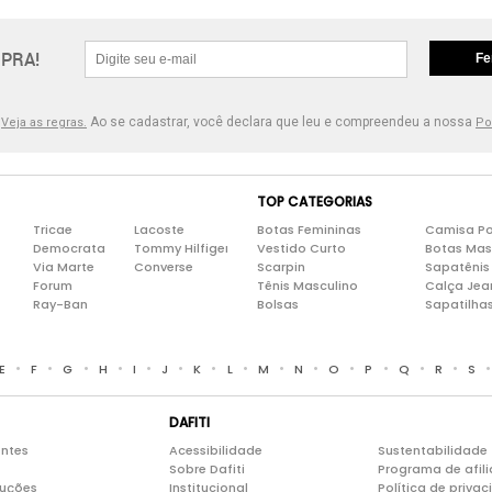
PRA!
Fe
.
Ao se cadastrar, você declara que leu e compreendeu a nossa
Veja as regras.
Po
TOP CATEGORIAS
Tricae
Lacoste
Botas Femininas
Camisa Po
Democrata
Tommy Hilfiger
Vestido Curto
Botas Mas
Via Marte
Converse
Scarpin
Sapatênis
Forum
Tênis Masculino
Calça Jea
Ray-Ban
Bolsas
Sapatilha
•
•
•
•
•
•
•
•
•
•
•
•
•
•
E
F
G
H
I
J
K
L
M
N
O
P
Q
R
S
DAFITI
entes
Acessibilidade
Sustentabilidade
Sobre Dafiti
Programa de afil
luções
Institucional
Política de priva