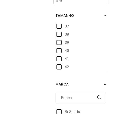
valor.
37
38
39
40
41
42
43
Br Sports