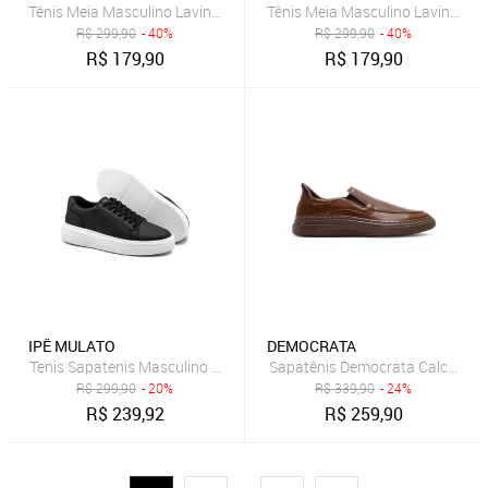
Tênis Meia Masculino Lavini Sapatenis Knit Palmilha Silicone Marinh
Tênis Meia Masculino Lavini Sapa
R$
299,90
- 40%
R$
299,90
- 40%
R$
179,90
R$
179,90
IPÊ MULATO
DEMOCRATA
Tenis Sapatenis Masculino Casual Couro Legitimo cor preto
Sapatênis Democrata Calce Fáci
R$
299,90
- 20%
R$
339,90
- 24%
R$
239,92
R$
259,90