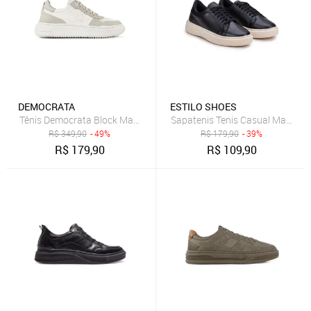
DEMOCRATA
ESTILO SHOES
Tênis Democrata Block Masculino Off-white
Sapatenis Tenis Casual Masculino
R$
349,90
- 49%
R$
179,90
- 39%
R$
179,90
R$
109,90