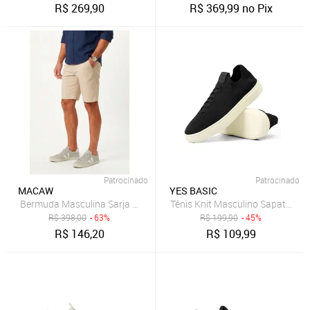
R$
269,90
R$
369,99
no Pix
Patrocinado
Patrocinado
MACAW
YES BASIC
Tênis Knit Masculino Sapatenis 
B
R$
398,00
- 63%
R$
199,90
- 45%
R$
146,20
R$
109,99