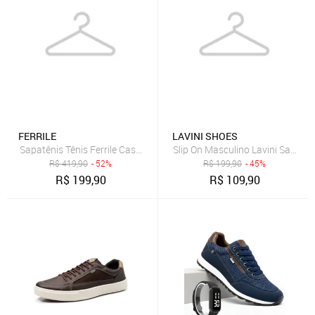
FERRILE
LAVINI SHOES
Sapatênis Tênis Ferrile Casual Em Couro Preto 15300
Slip On Masculino Lavini Sapatên
R$
419,90
- 52%
R$
199,90
- 45%
R$
199,90
R$
109,90