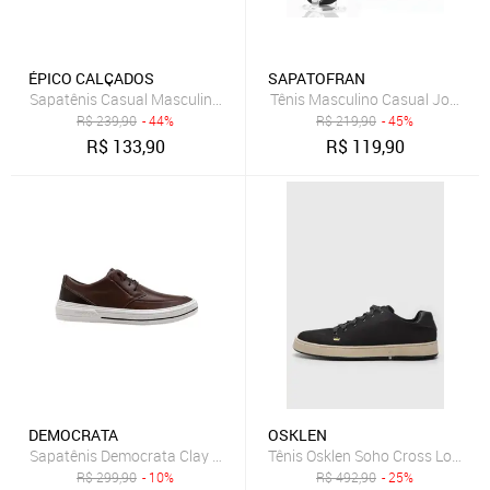
ÉPICO CALÇADOS
SAPATOFRAN
Sapatênis Casual Masculino Bredeni Conforto Dia a Dia Macio Versát
Tênis Masculino Casual Jogger S
R$
239,90
- 44%
R$
219,90
- 45%
R$
133,90
R$
119,90
DEMOCRATA
OSKLEN
Sapatênis Democrata Clay Masculino - Marrom - democrata
Tênis Osklen Soho Cross Lona Pr
R$
299,90
- 10%
R$
492,90
- 25%