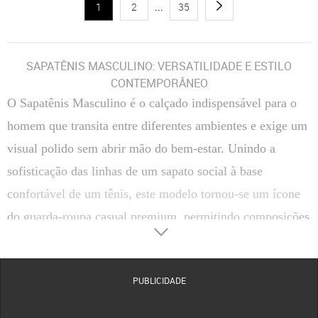
1
2
...
35
SAPATÊNIS MASCULINO: VERSATILIDADE E ESTILO
CONTEMPORÂNEO
O Sapatênis Masculino é o calçado indispensável para o
homem que transita entre diferentes ambientes e exige um
visual polido sem abrir mão do bem-estar. Unindo a
sofisticação das linhas de um sapato social à base
confortável de um tênis, este modelo tornou-se um ícone
do guarda-roupa casual premium, permitindo composições
que vão do escritório ao lazer com total naturalidade.
A adaptabilidade deste calçado é sua maior vantagem
PUBLICIDADE
competitiva. Com uma estrutura que suporta o uso
prolongado, o Sapatênis Masculino permite criar looks