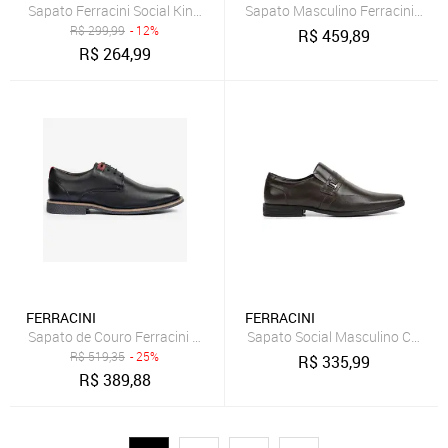
Sapato Ferracini Social Kingston Couro Preto
Sapato Masculino Ferracini 24h S
R$
299,99
- 12%
R$
459,89
R$
264,99
FERRACINI
FERRACINI
Sapato de Couro Ferracini Bangkok 2953-291G Preto Masculino
Sapato Social Masculino Café Cl
R$
519,35
- 25%
R$
335,99
R$
389,88