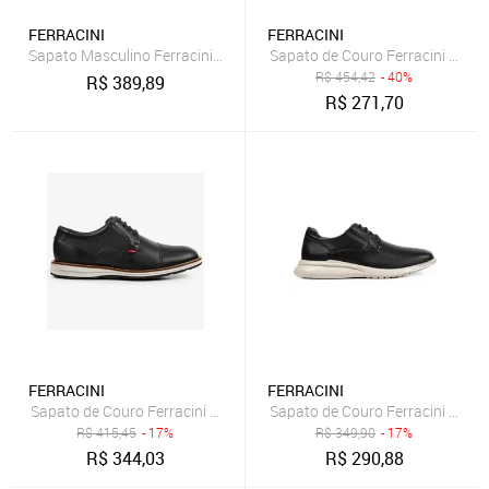
FERRACINI
FERRACINI
Sapato Masculino Ferracini 24h Casual Spot Couro Cadarço Confort
Sapato de Couro Ferracini Fire
R$
454,42
- 40%
R$
389,89
R$
271,70
FERRACINI
FERRACINI
Sapato de Couro Ferracini Kingston 6151-675G Preto Masculino
Sapato de Couro Ferracini Mascu
R$
415,45
- 17%
R$
349,90
- 17%
R$
344,03
R$
290,88