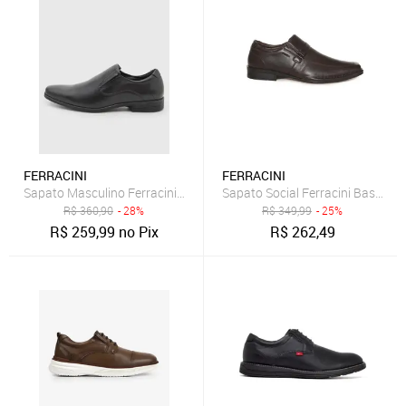
FERRACINI
FERRACINI
Sapato Masculino Ferracini Clássico Preto
Sapato Social Ferracini Basic Ma
R$
360,90
- 28%
R$
349,99
- 25%
R$
259,99
no Pix
R$
262,49