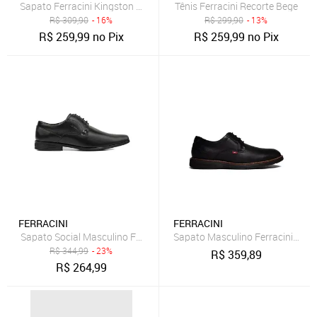
Sapato Ferracini Kingston Preto
Tênis Ferracini Recorte Bege
R$
309,90
- 16%
R$
299,90
- 13%
R$
259,99
no Pix
R$
259,99
no Pix
FERRACINI
FERRACINI
Sapato Social Masculino Ferracini Liverpool Couro Bico Fino
Sapato Masculino Ferracini King
R$
344,99
- 23%
R$
359,89
R$
264,99