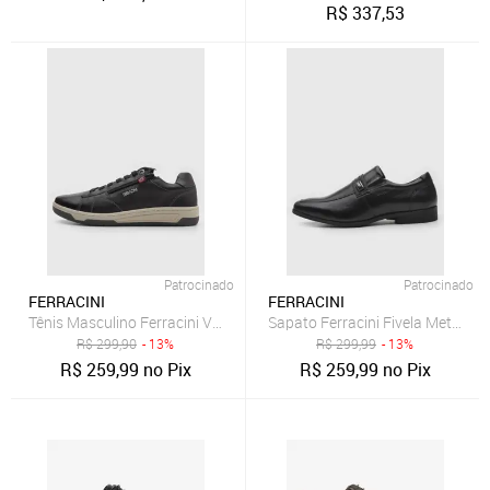
R$
337,53
Patrocinado
Patrocinado
FERRACINI
FERRACINI
Tênis Masculino Ferracini Vox Preto
Sapato Ferracini Fivela Metaliza
R$
299,90
- 13%
R$
299,99
- 13%
R$
259,99
no Pix
R$
259,99
no Pix