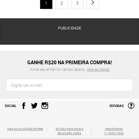
1
2
3
PUBLICIDADE
GANHE R$20 NA PRIMEIRA COMPRA!
Insira seu email no campo abaixo.
Veja as regras
SOCIAL
DÚVIDAS
Veja as condições de frete
30 dias para troca e
Atendimento
devolução grátis
11 3053 7500