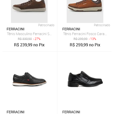
Patrocinado
Patrocinado
FERRACINI
FERRACINI
Tênis Masculino Ferracini Star Couro Marrom
Tênis Ferracini Fosco Caramelo
R$
330,90
- 27%
R$
299,99
- 13%
R$
239,99
no Pix
R$
259,99
no Pix
FERRACINI
FERRACINI