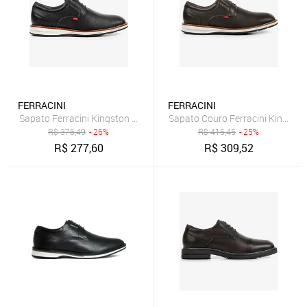
FERRACINI
FERRACINI
Sapato Ferracini Kingston Preto e Branco Masculino
Sapato Couro Ferracini Kingst
R$
376,49
- 26%
R$
415,45
- 25%
R$
277,60
R$
309,52