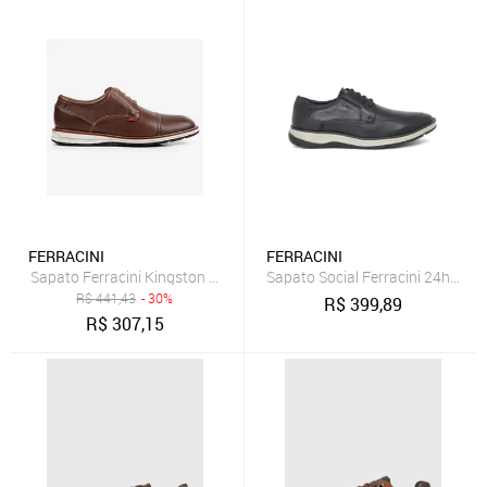
FERRACINI
FERRACINI
Sapato Ferracini Kingston 6151-675I Marrom Masculino
Sapato Social Ferracini 24h Flu
R$
441,43
- 30%
R$
399,89
R$
307,15