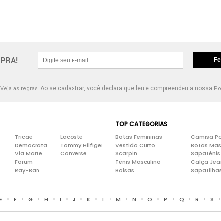
PRA!
Fe
.
Ao se cadastrar, você declara que leu e compreendeu a nossa
Veja as regras.
Po
TOP CATEGORIAS
Tricae
Lacoste
Botas Femininas
Camisa Po
Democrata
Tommy Hilfiger
Vestido Curto
Botas Mas
Via Marte
Converse
Scarpin
Sapatênis
Forum
Tênis Masculino
Calça Jea
Ray-Ban
Bolsas
Sapatilha
•
•
•
•
•
•
•
•
•
•
•
•
•
•
E
F
G
H
I
J
K
L
M
N
O
P
Q
R
S