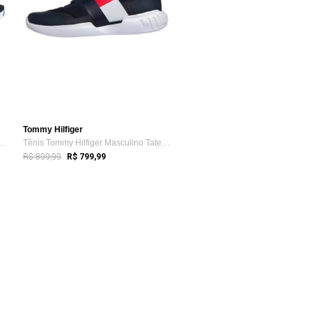
Tommy Hilfiger
asculino BMW Electron E Preto
Tênis Tommy Hilfiger Masculino Tate 9C M...
R$ 899,99
R$ 799,99