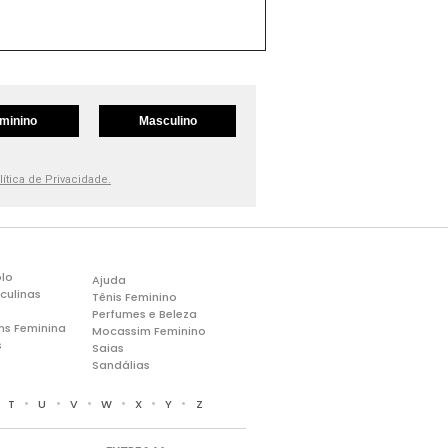
minino
Masculino
lítica de Privacidade.
lo
Ajuda
culinas
Tênis Feminino
Perfumes e Beleza
ns Feminina
Mocassim Feminino
s
Saias
Sandálias
•
•
•
•
•
•
•
T
U
V
W
X
Y
Z