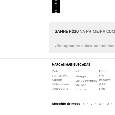
PUBLICIDADE
NA PRIMEIRA COM
GANHE R$30
Válido apenas em produtos selecionados
MARCAS MAIS BUSCADAS
Colcci
Nike
Puma
Santa Lolla
Fila
Mango
Adidas
Reserva
Lança Perfume
Calvin Klein
GAP
Melissa
Capodarte
Ellus
Vizzano
•
•
•
•
Glossário de moda
A
B
C
D