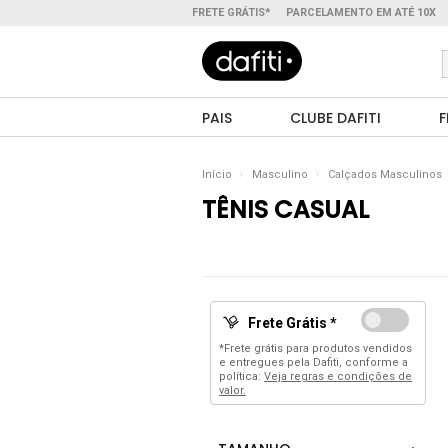
FRETE GRÁTIS*
PARCELAMENTO EM ATÉ 10X
PAIS
CLUBE DAFITI
F
Início
Masculino
Calçados Masculinos
TÊNIS CASUAL
Frete Grátis *
*Frete grátis para produtos vendidos
e entregues pela Dafiti, conforme a
política:
Veja regras e condições de
valor.