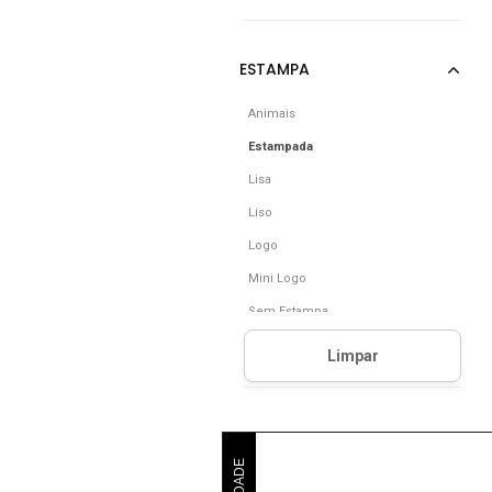
Animais
Estampada
Lisa
Liso
Logo
Mini Logo
Sem Estampa