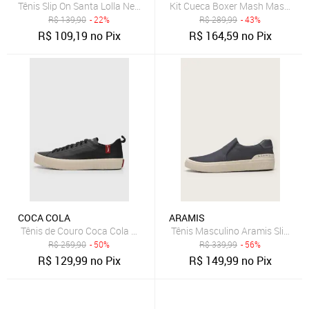
Tênis Slip On Santa Lolla New Preto
Kit Cueca Boxer Mash Masculina 
R$
139,90
- 22%
R$
289,99
- 43%
R$
109,19
no Pix
R$
164,59
no Pix
COCA COLA
ARAMIS
Tênis de Couro Coca Cola Houston Leather Preto
Tênis Masculino Aramis Slip-On 
R$
259,90
- 50%
R$
339,99
- 56%
R$
129,99
no Pix
R$
149,99
no Pix