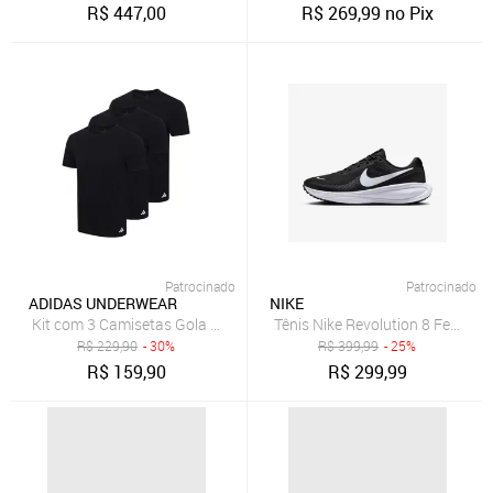
R$
447,00
R$
269,99
no Pix
Patrocinado
Patrocinado
ADIDAS UNDERWEAR
NIKE
Kit com 3 Camisetas Gola Careca adidas Underwear Preto
Tênis Nike Revolution 8 Feminin
R$
229,90
- 30%
R$
399,99
- 25%
R$
159,90
R$
299,99