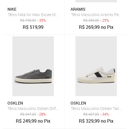
NIKE
ARAMIS
Tênis Nike Air Max Excee Masculino
Tênis Masculino Aramis Peak R
R$
799,99
- 35%
R$
359,90
- 25%
R$
519,99
R$
269,99
no Pix
OSKLEN
OSKLEN
Tênis Masculino Osklen Drift Cinza
Tênis Masculino Osklen Tail Lona
R$
347,00
- 28%
R$
497,00
- 34%
R$
249,99
no Pix
R$
329,99
no Pix