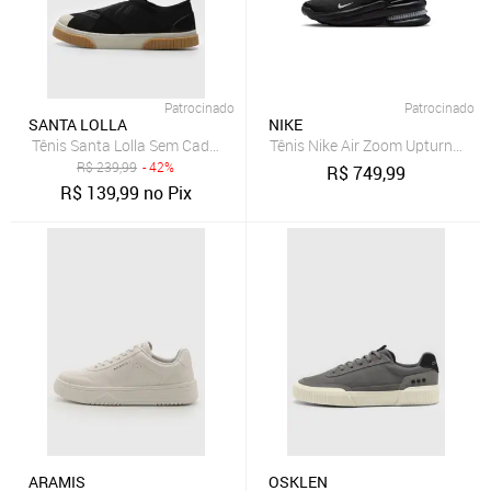
Patrocinado
Patrocinado
SANTA LOLLA
NIKE
Tênis Santa Lolla Sem Cadarço Preto
Tênis Nike Air Zoom Upturn Masc
R$
239,99
- 42%
R$
749,99
R$
139,99
no Pix
ARAMIS
OSKLEN