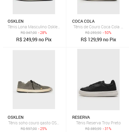
OSKLEN
COCA COLA
Tênis Lona Masculino Osklen Drift Preto
Tênis de Couro Coca Cola Hous
R$
347,00
- 28%
R$
259,90
- 50%
R$
249,99
no Pix
R$
129,99
no Pix
OSKLEN
RESERVA
Tênis soho couro gasto OSKLEN
Tênis Reserva Troy Preto
R$
597,00
- 25%
R$
389,99
- 31%