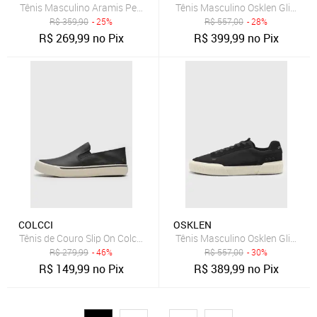
Tênis Masculino Aramis Peak Road Bege
Tênis Masculino Osklen Glide Ci
R$
359,90
- 25%
R$
557,00
- 28%
R$
269,99
no Pix
R$
399,99
no Pix
COLCCI
OSKLEN
Tênis de Couro Slip On Colcci Conforto Preto
Tênis Masculino Osklen Glide Pr
R$
279,99
- 46%
R$
557,00
- 30%
R$
149,99
no Pix
R$
389,99
no Pix