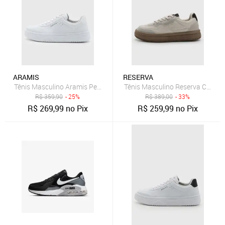
ARAMIS
RESERVA
Tênis Masculino Aramis Peak Road Branco
Tênis Masculino Reserva Cano B
R$
359,90
- 25%
R$
389,00
- 33%
R$
269,99
no Pix
R$
259,99
no Pix