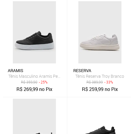
ARAMIS
RESERVA
Tênis Masculino Aramis Peak Road Preto
Tênis Reserva Troy Branco
R$
359,90
- 25%
R$
389,99
- 33%
R$
269,99
no Pix
R$
259,99
no Pix