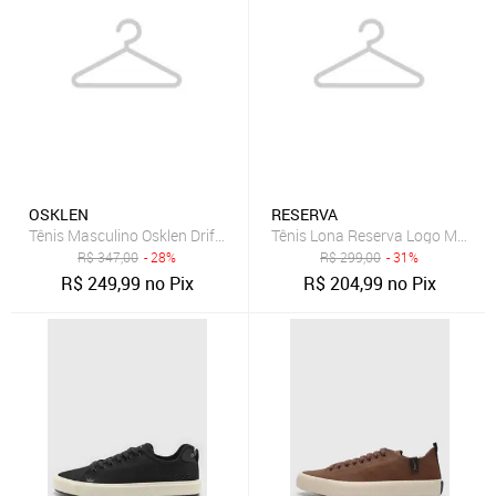
OSKLEN
RESERVA
Tênis Masculino Osklen Drift Marrom
Tênis Lona Reserva Logo Marro
R$
347,00
- 28%
R$
299,00
- 31%
R$
249,99
no Pix
R$
204,99
no Pix