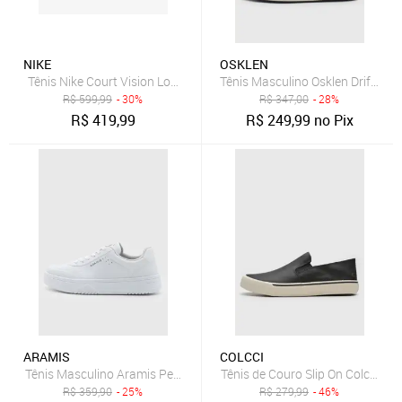
NIKE
OSKLEN
Tênis Nike Court Vision Low Next Nature Masculino
Tênis Masculino Osklen Drift Ma
R$
599,99
- 30%
R$
347,00
- 28%
R$
419,99
R$
249,99
no Pix
ARAMIS
COLCCI
Tênis Masculino Aramis Peak Road Branco
Tênis de Couro Slip On Colcci Co
R$
359,90
- 25%
R$
279,99
- 46%