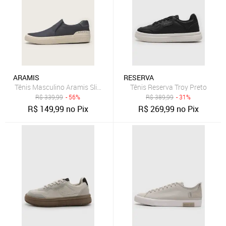
ARAMIS
RESERVA
Tênis Masculino Aramis Slip-On Azul Marinho
Tênis Reserva Troy Preto
R$
339,99
- 56%
R$
389,99
- 31%
R$
149,99
no Pix
R$
269,99
no Pix