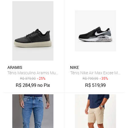
ARAMIS
NIKE
Tênis Masculino Aramis Multi Avenue Preto
Tênis Nike Air Max Excee Mascul
R$
379,90
- 25%
R$
799,99
- 35%
R$
284,99
no Pix
R$
519,99