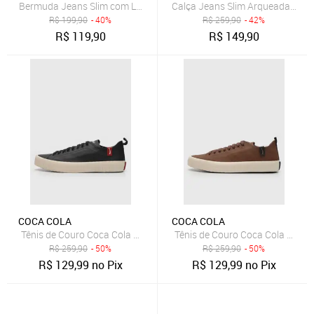
Bermuda Jeans Slim com Lavagem Clara Dialogo Jeans
Calça Jeans Slim Arqueada Masc
R$
199,90
- 40%
R$
259,90
- 42%
R$
119,90
R$
149,90
COCA COLA
COCA COLA
Tênis de Couro Coca Cola Houston Leather Preto
Tênis de Couro Coca Cola Hous
R$
259,90
- 50%
R$
259,90
- 50%
R$
129,99
no Pix
R$
129,99
no Pix