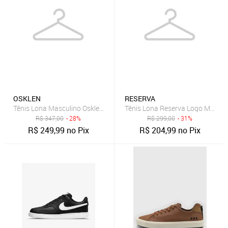
OSKLEN
RESERVA
Tênis Lona Masculino Osklen Drift Preto
Tênis Lona Reserva Logo Marro
R$
347,00
- 28%
R$
299,00
- 31%
R$
249,99
no Pix
R$
204,99
no Pix