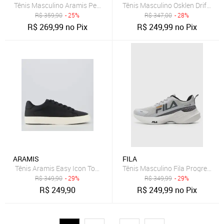
Tênis Masculino Aramis Peak Road Bege
Tênis Masculino Osklen Drift Cin
R$
359,90
- 25%
R$
347,00
- 28%
R$
269,99
no Pix
R$
249,99
no Pix
ARAMIS
FILA
Tênis Aramis Easy Icon Town Preto
Tênis Masculino Fila Progress Lit
R$
349,90
- 29%
R$
349,99
- 29%
R$
249,90
R$
249,99
no Pix