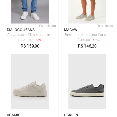
Patrocinado
Patrocinado
DIALOGO JEANS
MACAW
Calça Jeans Slim Masculina Arqueada Marmorizada Vintage na Core
R$
239,90
- 33%
R$
398,00
- 63%
R$
159,90
R$
146,20
ARAMIS
OSKLEN