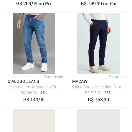
R$
269,99
no Pix
R$
149,99
no Pix
Patrocinado
Patrocinado
DIALOGO JEANS
MACAW
Calça Jeans Masculina Slim Fit com Elastano Dialogo
R$
269,90
- 44%
R$
398,00
- 58%
R$
149,90
R$
168,30