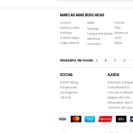
MARCAS MAIS BUSCADAS
Colcci
Nike
Puma
Santa Lolla
Fila
Mango
Adidas
Reserva
Lança Perfume
Calvin Klein
GAP
Melissa
Capodarte
Ellus
Vizzano
•
•
•
•
Glossário de moda
A
B
C
D
SOCIAL
AJUDA
Dafiti Blog
Dúvidas frequ
Facebook
Atendimento
Instagram
Trocas e devo
TikTok
Mapa do site
Glossário da 
Termos de uso