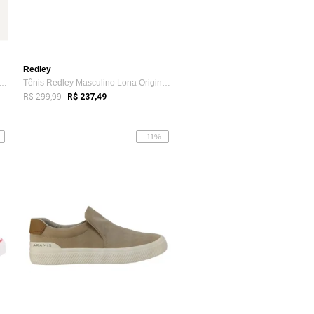
Redley
 Tommy Hilfiger Masculino Willis 1D...
Tênis Redley Masculino Lona Originals Cáqui
R$ 299,99
R$ 237,49
-11%