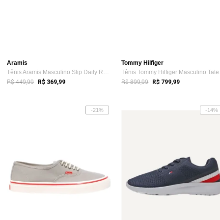
Aramis
Tommy Hilfiger
Tênis Aramis Masculino Slip Daily Rain S...
Tênis
R$ 449,99
R$ 899,99
R$ 369,99
R$ 799,99
-21%
-14%