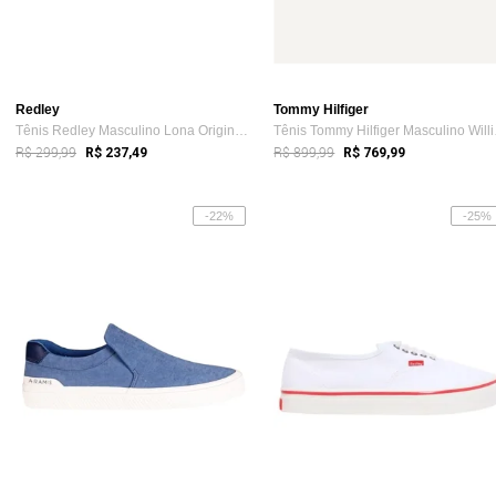
Redley
Tommy Hilfiger
Tênis Redley Masculino Lona Originals Cinza
Tênis
R$ 299,99
R$ 899,99
R$ 237,49
R$ 769,99
-22%
-25%