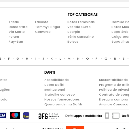
TOP CATEGORIAS
Tricae
Lacoste
Botas Femininas
Camisa Po
Democrata
Tommy Hilfiger
Vestido Curto
Botas Mas
Via Marte
Converse
Scarpin
Sapatênis
Forum
Tênis Masculino
Calça Jea
Ray-Ban
Bolsas
Sapatilha
•
•
•
•
•
•
•
•
•
•
•
•
•
•
E
F
G
H
I
J
K
L
M
N
O
P
Q
R
S
DAFITI
entes
Acessibilidade
Sustentabilidade
Sobre Dafiti
Programa de afil
luções
Institucional
Política de priva
Trabalhe conosco
Contrato de com
moda
Nossos fornecedores
É seguro comprar 
Quero vender na Dafiti
Anuncie Conosco
Dafi
Dafiti apps e mobile site