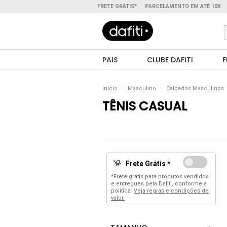
FRETE GRÁTIS*
PARCELAMENTO EM ATÉ 10X
PAIS
CLUBE DAFITI
F
Início
Masculino
Calçados Masculinos
TÊNIS CASUAL
Frete Grátis *
*Frete grátis para produtos vendidos
e entregues pela Dafiti, conforme a
política:
Veja regras e condições de
valor.