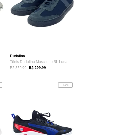
Dudalina
lino Sandenal Cinza/Branco
Tênis Dudalina Masculino SL Lona Mistral...
R$ 359,99
R$ 299,99
-14%