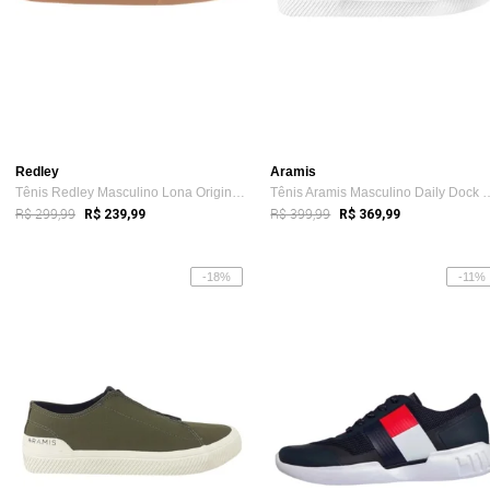
Redley
Aramis
Tênis Redley Masculino Lona Originals La...
Tênis Aramis Masculino Da
R$ 299,99
R$ 399,99
R$ 239,99
R$ 369,99
-18%
-11%