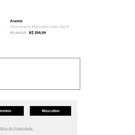
Aramis
ley Masculino Lona Originals Branco
Tênis Aramis Masculino Daily Slip Rain Off-White
R$ 449,99
R$ 399,99
minino
Masculino
lítica de Privacidade.