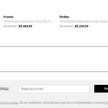
Aramis
Redley
Tênis Aramis Masculino Daily Slip Rain Azul
Tênis Red
R$ 599,99
R$ 319,99
R$ 469,99
R$ 239,99
PRA!
Fe
.
Ao se cadastrar, você declara que leu e compreendeu a nossa
Veja as regras.
Po