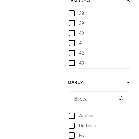
38
39
40
41
42
43
Aramis
Dudalina
Fila