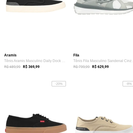
Aramis
Fila
Tênis Aramis Masculino Daily Dock Canvas Preto
Tênis Fila Mascu
R$ 489,99
R$ 799,99
R$ 369,99
R$ 629,99
-20%
-8%