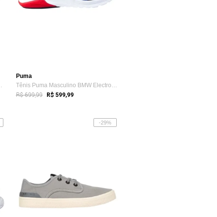
Puma
ily Dock Canvas Areia
Tênis Puma Masculino BMW Electron E Preto
R$ 699,99
R$ 599,99
-29%