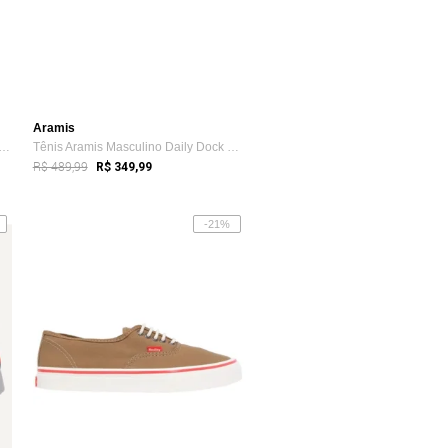
Aramis
 Tommy Hilfiger Masculino Tate 9C M...
Tênis Aramis Masculino Daily Dock Canvas Cinza
R$ 489,99
R$ 349,99
-21%