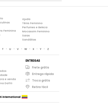
lo
Ajuda
culinas
Tênis Feminino
Perfumes e Beleza
ns Feminina
Mocassim Feminino
s
Saias
Sandálias
•
•
•
•
•
•
•
T
U
V
W
X
Y
Z
ENTREGAS
Frete grátis
iados
Entrega rápida
cidade
pra e venda
Troca grátis
na Dafiti
Retira fácil
ti international