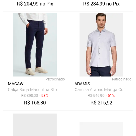
R$
204,99
no Pix
R$
284,99
no Pix
Patrocinado
Patrocinado
MACAW
ARAMIS
Camisa Aramis Manga Curta Sli
R$
398,00
- 58%
R$
549,90
- 61%
R$
168,30
R$
215,92