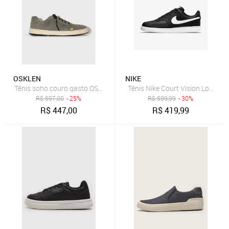
OSKLEN
NIKE
Tênis soho couro gasto OSKLEN
Tênis Nike Court Vision Low Ne
R$
597,00
- 25%
R$
599,99
- 30%
R$
447,00
R$
419,99