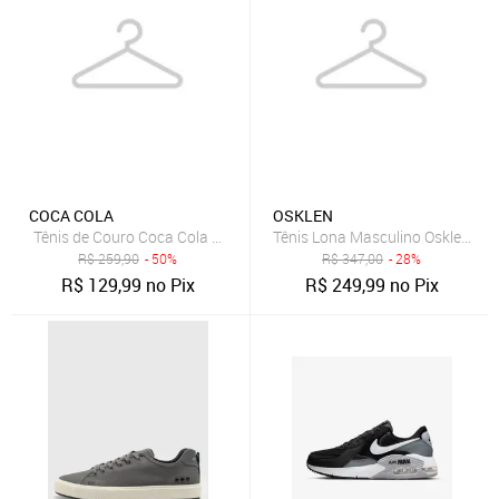
COCA COLA
OSKLEN
Tênis de Couro Coca Cola Houston Leather Marrom
Tênis Lona Masculino Osklen Drif
R$
259,90
- 50%
R$
347,00
- 28%
R$
129,99
no Pix
R$
249,99
no Pix