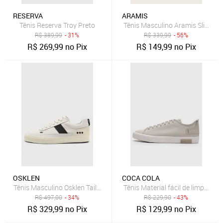
RESERVA
ARAMIS
Tênis Reserva Troy Preto
Tênis Masculino Aramis Slip-On 
R$
389,99
- 31%
R$
339,99
- 56%
R$
269,99
no Pix
R$
149,99
no Pix
OSKLEN
COCA COLA
Tênis Masculino Osklen Tail Lona Off-White
Tênis Material fácil de limpar 
R$
497,00
- 34%
R$
229,90
- 43%
R$
329,99
no Pix
R$
129,99
no Pix