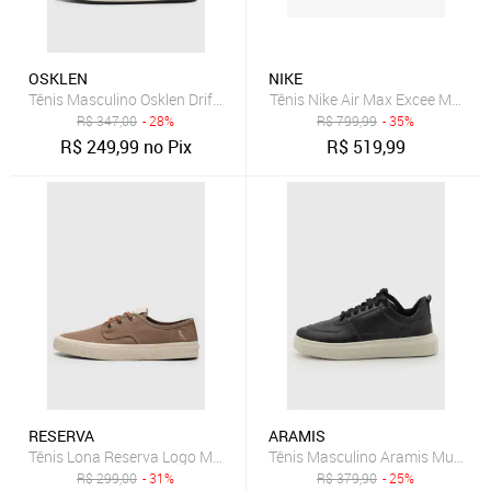
OSKLEN
NIKE
Tênis Masculino Osklen Drift Cinza
Tênis Nike Air Max Excee Mascul
R$
347,00
- 28%
R$
799,99
- 35%
R$
249,99
no Pix
R$
519,99
RESERVA
ARAMIS
Tênis Lona Reserva Logo Marrom
Tênis Masculino Aramis Multi Av
R$
299,00
- 31%
R$
379,90
- 25%