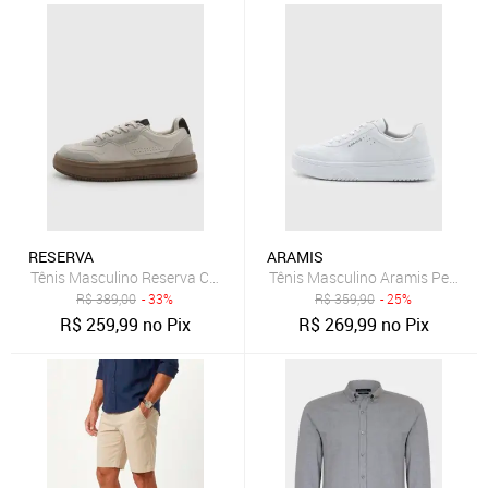
RESERVA
ARAMIS
Tênis Masculino Reserva Cano Baixo Off White
Tênis Masculino Aramis Peak R
R$
389,00
- 33%
R$
359,90
- 25%
R$
259,99
no Pix
R$
269,99
no Pix