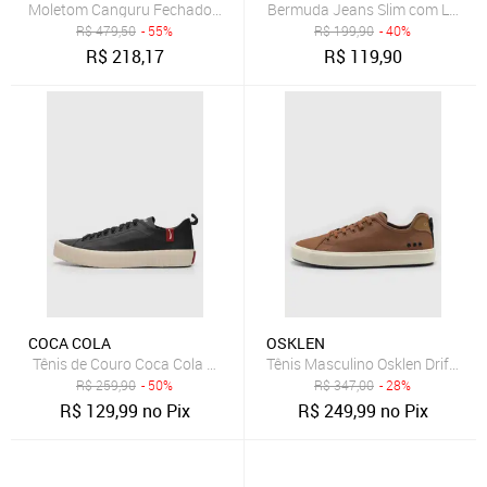
Moletom Canguru Fechado Logo
Bermuda Jeans Slim com Lavage
R$
479,50
- 55%
R$
199,90
- 40%
R$
218,17
R$
119,90
COCA COLA
OSKLEN
Tênis de Couro Coca Cola Houston Leather Preto
Tênis Masculino Osklen Drift Ma
R$
259,90
- 50%
R$
347,00
- 28%
R$
129,99
no Pix
R$
249,99
no Pix