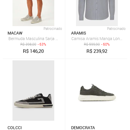
Patrocinado
Patrocinado
MACAW
ARAMIS
Camisa Aramis Manga Longa Sl 
B
R$
398,00
- 63%
R$
599,90
- 60%
R$
146,20
R$
239,92
COLCCI
DEMOCRATA