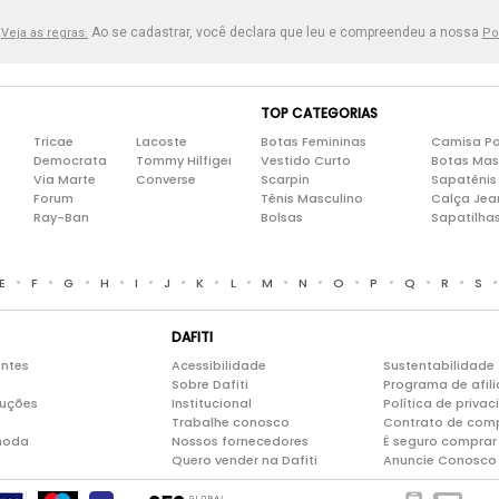
.
Ao se cadastrar, você declara que leu e compreendeu a nossa
Veja as regras.
Po
TOP CATEGORIAS
Tricae
Lacoste
Botas Femininas
Camisa Po
Democrata
Tommy Hilfiger
Vestido Curto
Botas Mas
Via Marte
Converse
Scarpin
Sapatênis
Forum
Tênis Masculino
Calça Jea
Ray-Ban
Bolsas
Sapatilha
•
•
•
•
•
•
•
•
•
•
•
•
•
•
E
F
G
H
I
J
K
L
M
N
O
P
Q
R
S
DAFITI
entes
Acessibilidade
Sustentabilidade
Sobre Dafiti
Programa de afil
luções
Institucional
Política de priva
Trabalhe conosco
Contrato de com
moda
Nossos fornecedores
É seguro comprar 
Quero vender na Dafiti
Anuncie Conosco