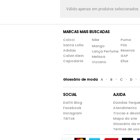
Válido apenas em produtos selecionados
MARCAS MAIS BUSCADAS
Colcci
Nike
Puma
Santa Lolla
Fila
Mango
Adidas
Reserva
Lança Perfume
Calvin Klein
GAP
Melissa
Capodarte
Ellus
Vizzano
•
•
•
•
Glossário de moda
A
B
C
D
SOCIAL
AJUDA
Dafiti Blog
Dúvidas frequ
Facebook
Atendimento
Instagram
Trocas e devo
TikTok
Mapa do site
Glossário da 
Termos de uso