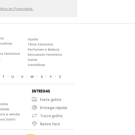
lítica de Privacidade.
lo
Ajuda
culinas
Tênis Feminino
Perfumes e Beleza
ns Feminina
Mocassim Feminino
s
Saias
Sandálias
•
•
•
•
•
•
•
T
U
V
W
X
Y
Z
ENTREGAS
Frete grátis
iados
Entrega rápida
cidade
pra e venda
Troca grátis
na Dafiti
Retira fácil