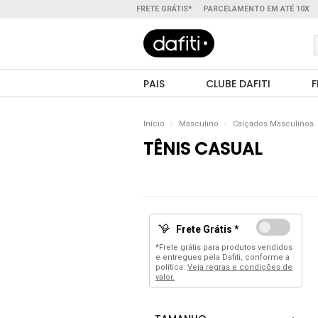
FRETE GRÁTIS*
PARCELAMENTO EM ATÉ 10X
PAIS
CLUBE DAFITI
F
Início
Masculino
Calçados Masculinos
TÊNIS CASUAL
Frete Grátis *
*Frete grátis para produtos vendidos
e entregues pela Dafiti, conforme a
política:
Veja regras e condições de
valor.