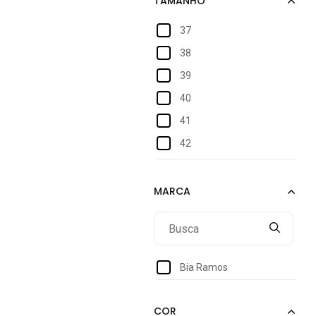
37
38
39
40
41
42
43
44
Bia Ramos