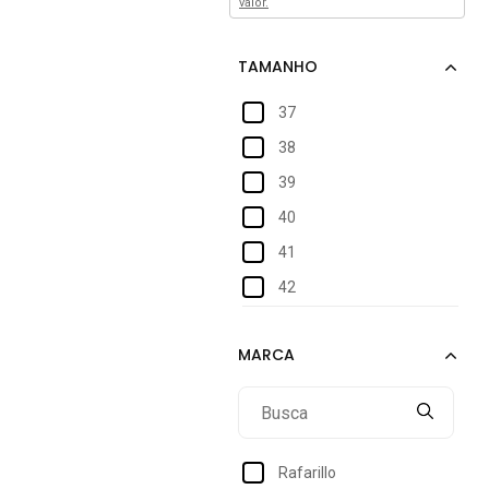
valor.
37
38
39
40
41
42
Rafarillo