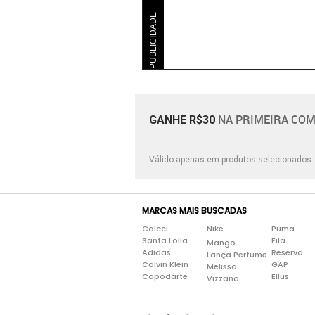
PUBLICIDADE
NA PRIMEIRA COM
GANHE R$30
Válido apenas em produtos selecionados
MARCAS MAIS BUSCADAS
Colcci
Nike
Puma
Santa Lolla
Fila
Mango
Adidas
Reserva
Lança Perfume
Calvin Klein
GAP
Melissa
Capodarte
Ellus
Vizzano