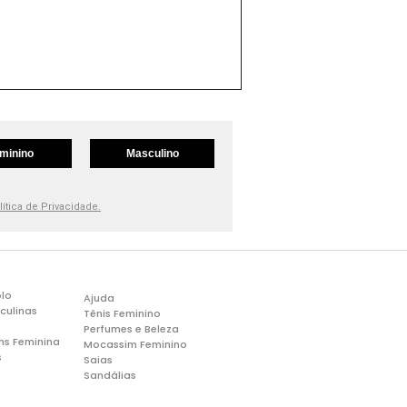
minino
Masculino
lítica de Privacidade.
lo
Ajuda
culinas
Tênis Feminino
Perfumes e Beleza
ns Feminina
Mocassim Feminino
s
Saias
Sandálias