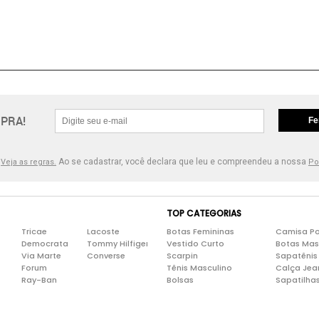
PRA!
Fe
.
Ao se cadastrar, você declara que leu e compreendeu a nossa
Veja as regras.
Po
TOP CATEGORIAS
Tricae
Lacoste
Botas Femininas
Camisa Po
Democrata
Tommy Hilfiger
Vestido Curto
Botas Mas
Via Marte
Converse
Scarpin
Sapatênis
Forum
Tênis Masculino
Calça Jea
Ray-Ban
Bolsas
Sapatilha