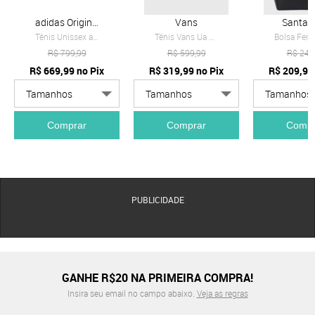
adidas Originals
Vans
Santa L
Tênis Unissex adidas Originals Samba OG Branco
Tênis Vans Ua Knu Skool Bege
R$
799,99
R$
599,99
R$
249
R$
669,99
no Pix
R$
319,99
no Pix
R$
209,99
Comprar
Comprar
Compr
PUBLICIDADE
GANHE R$20 NA PRIMEIRA COMPRA!
Insira seu email no campo abaixo.
Veja as regras