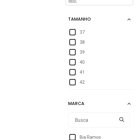
valor.
37
38
39
40
41
42
43
44
Bia Ramos