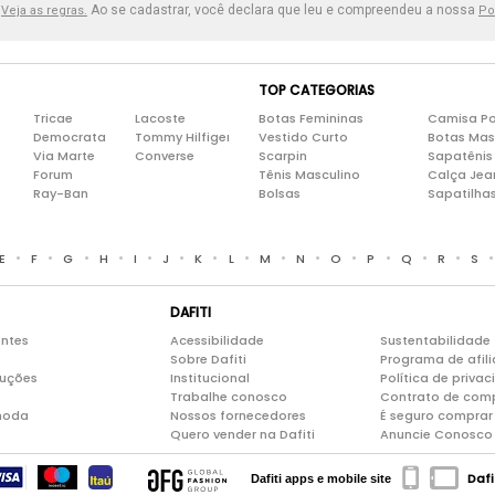
.
Ao se cadastrar, você declara que leu e compreendeu a nossa
Veja as regras.
Po
TOP CATEGORIAS
Tricae
Lacoste
Botas Femininas
Camisa Po
Democrata
Tommy Hilfiger
Vestido Curto
Botas Mas
Via Marte
Converse
Scarpin
Sapatênis
Forum
Tênis Masculino
Calça Jea
Ray-Ban
Bolsas
Sapatilha
•
•
•
•
•
•
•
•
•
•
•
•
•
•
E
F
G
H
I
J
K
L
M
N
O
P
Q
R
S
DAFITI
entes
Acessibilidade
Sustentabilidade
Sobre Dafiti
Programa de afil
luções
Institucional
Política de priva
Trabalhe conosco
Contrato de com
moda
Nossos fornecedores
É seguro comprar 
Quero vender na Dafiti
Anuncie Conosco
Dafi
Dafiti apps e mobile site