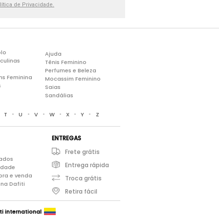
lítica de Privacidade.
lo
Ajuda
culinas
Tênis Feminino
Perfumes e Beleza
ns Feminina
Mocassim Feminino
s
Saias
Sandálias
•
•
•
•
•
•
•
T
U
V
W
X
Y
Z
ENTREGAS
Frete grátis
iados
Entrega rápida
cidade
pra e venda
Troca grátis
na Dafiti
Retira fácil
ti international