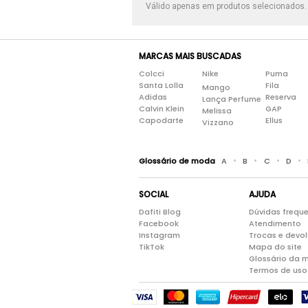
Válido apenas em produtos selecionados
MARCAS MAIS BUSCADAS
Colcci
Nike
Puma
Santa Lolla
Fila
Mango
Adidas
Reserva
Lança Perfume
Calvin Klein
GAP
Melissa
Capodarte
Ellus
Vizzano
•
•
•
•
Glossário de moda
A
B
C
D
SOCIAL
AJUDA
Dafiti Blog
Dúvidas frequ
Facebook
Atendimento
Instagram
Trocas e devo
TikTok
Mapa do site
Glossário da 
Termos de uso