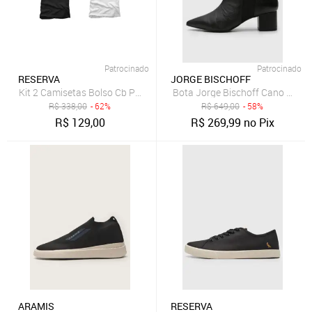
Patrocinado
Patrocinado
RESERVA
JORGE BISCHOFF
Kit 2 Camisetas Bolso Cb Pica-Pau Xadrez Reserva - PRETO/BRANCO
Bota Jorge Bischoff Cano Baixo
R$
338,00
- 62%
R$
649,00
- 58%
R$
129,00
R$
269,99
no Pix
ARAMIS
RESERVA