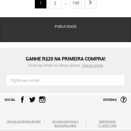
1
2
...
168
PUBLICIDADE
GANHE R$20 NA PRIMEIRA COMPRA!
Insira seu email no campo abaixo.
Veja as regras
SOCIAL
DÚVIDAS
Veja as condições de frete
30 dias para troca e
Atendimento
devolução grátis
11 3053 7500