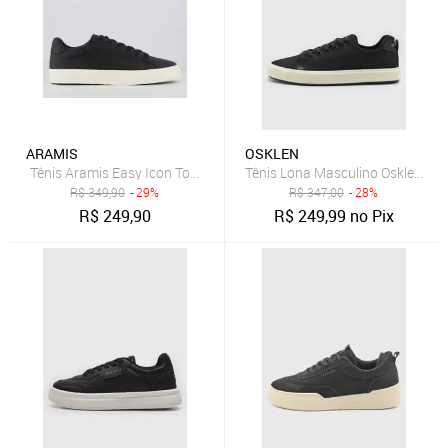
ARAMIS
OSKLEN
Tênis Aramis Easy Icon Town Preto
Tênis Lona Masculino Osklen Drif
R$
349,90
- 29%
R$
347,00
- 28%
R$
249,90
R$
249,99
no Pix