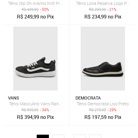
Tênis Slip On Aramis Knit Preto
Tênis Lona Reserva Logo Preto
R$
499,90
- 50%
R$
299,00
- 21%
R$
249,99
no Pix
R$
234,99
no Pix
VANS
DEMOCRATA
Tênis Masculino Vans Range Exp Preto
Tênis Democrata Liso Preto
R$
599,99
- 34%
R$
279,90
- 29%
R$
394,99
no Pix
R$
197,59
no Pix