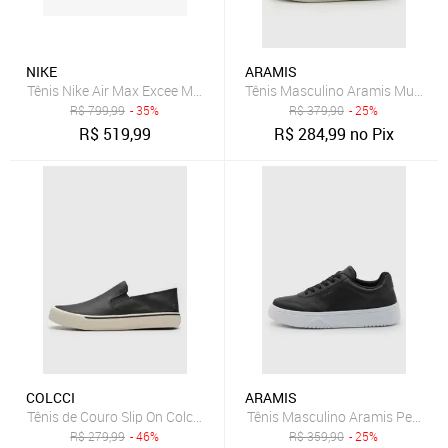
NIKE
ARAMIS
Tênis Nike Air Max Excee Masculino
Tênis Masculino Aramis Multi Av
R$
799,99
- 35%
R$
379,90
- 25%
R$
519,99
R$
284,99
no Pix
COLCCI
ARAMIS
Tênis de Couro Slip On Colcci Conforto Preto
Tênis Masculino Aramis Peak Ro
R$
279,99
- 46%
R$
359,90
- 25%