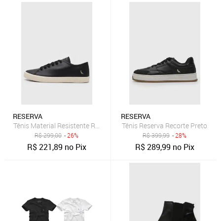
RESERVA
RESERVA
Tênis Material Resistente Reserva Bora Preto
Tênis Reserva Recorte Preto
R$
299,00
- 26%
R$
399,99
- 28%
R$
221,89
no Pix
R$
289,99
no Pix