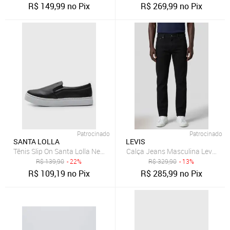
R$
149,99
no Pix
R$
269,99
no Pix
Patrocinado
Patrocinado
SANTA LOLLA
LEVIS
Tênis Slip On Santa Lolla New Preto
Calça Jeans Masculina Levis 511
R$
139,90
- 22%
R$
329,90
- 13%
R$
109,19
no Pix
R$
285,99
no Pix