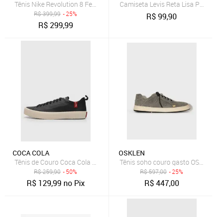
Tênis Nike Revolution 8 Feminino
Camiseta Levis Reta Lisa Preta
R$
399,99
- 25%
R$
99,90
R$
299,99
COCA COLA
OSKLEN
Tênis de Couro Coca Cola Houston Leather Preto
Tênis soho couro gasto OSKLEN
R$
259,90
- 50%
R$
597,00
- 25%
R$
129,99
no Pix
R$
447,00