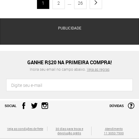
1
2
...
26
PUBLICIDADE
GANHE R$20 NA PRIMEIRA COMPRA!
Insira seu email no campo abaixo.
Veja as regras
SOCIAL
DÚVIDAS
Veja as condições de frete
30 dias para troca e
Atendimento
devolução grátis
11 3053 7500