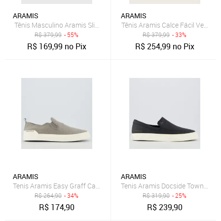
ARAMIS
ARAMIS
Tênis Masculino Aramis Slip On Cinza
Tênis Aramis Calce Fácil Verde
R$
379,99
- 55%
R$
379,99
- 33%
R$
169,99
no Pix
R$
254,99
no Pix
ARAMIS
ARAMIS
Tenis Aramis Easy Graff Canvas Marrom
Tenis Aramis Docside Town Pret
R$
264,90
- 34%
R$
319,90
- 25%
R$
174,90
R$
239,90