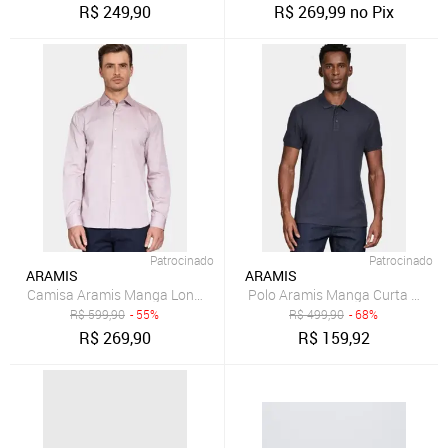
R$
249,90
R$
269,99
no Pix
Patrocinado
Patrocinado
ARAMIS
ARAMIS
Camisa Aramis Manga Longa Pinpoint Bordeaux
Polo Aramis Manga Curta Pique
R$
599,90
- 55%
R$
499,90
- 68%
R$
269,90
R$
159,92