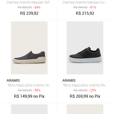
Camisa Aramis Regular Oxford Marinho
Camisa Aramis Manga Curta Sli
R$
659,90
- 64%
R$
549,90
- 61%
R$
239,92
R$
215,92
ARAMIS
ARAMIS
Tênis Masculino Aramis Slip-On Azul Marinho
Tênis Masculino Aramis Peak Ro
R$
339,99
- 56%
R$
359,90
- 25%
R$
149,99
no Pix
R$
269,99
no Pix