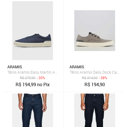
ARAMIS
ARAMIS
Tênis Aramis Easy Martin Azul
Tênis Aramis Daily Dock Canvas 
R$
279,90
- 30%
R$
314,90
- 38%
R$
194,99
no Pix
R$
194,90