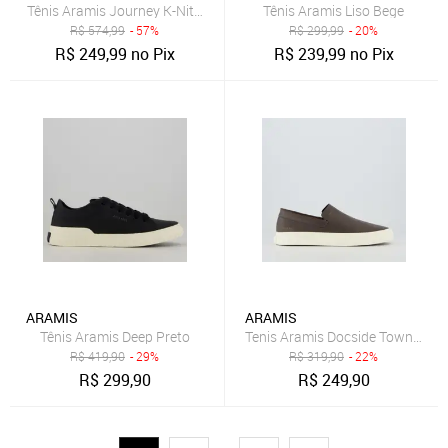
Tênis Aramis Journey K-Nit Cinza
Tênis Aramis Liso Bege
R$
574,99
- 57%
R$
299,99
- 20%
R$
249,99
no Pix
R$
239,99
no Pix
ARAMIS
ARAMIS
Tênis Aramis Deep Preto
Tenis Aramis Docside Town Mar
R$
419,90
- 29%
R$
319,90
- 22%
R$
299,90
R$
249,90