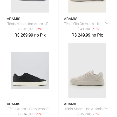
ARAMIS
ARAMIS
Tênis Masculino Aramis Peak Road Branco
Tênis Slip On Aramis Knit Preto
R$
359,90
- 25%
R$
499,90
- 50%
R$
269,99
no Pix
R$
249,99
no Pix
ARAMIS
ARAMIS
Tênis Aramis Easy Icon Town Preto
Tênis Masculino Aramis Peak R
R$
349,90
- 29%
R$
359,90
- 25%