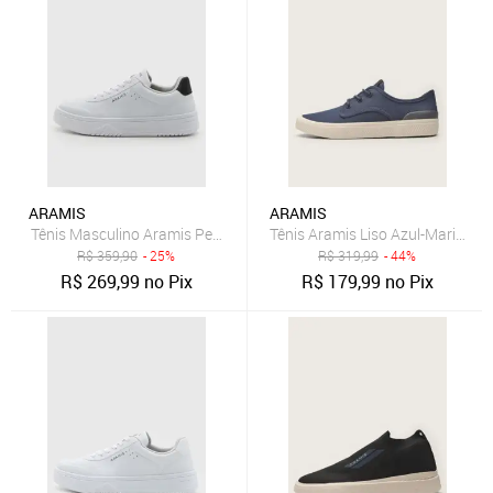
ARAMIS
ARAMIS
Tênis Masculino Aramis Peak Road Branco
Tênis Aramis Liso Azul-Marinho
R$
359,90
- 25%
R$
319,99
- 44%
R$
269,99
no Pix
R$
179,99
no Pix