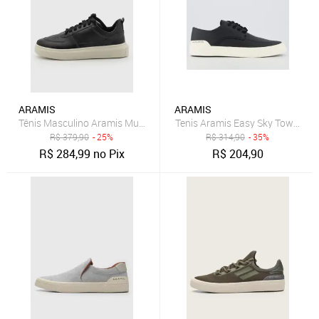
ARAMIS
ARAMIS
Tênis Masculino Aramis Multi Avenue Preto
Tenis Aramis Easy Sky Town Pre
R$
379,90
- 25%
R$
314,90
- 35%
R$
284,99
no Pix
R$
204,90