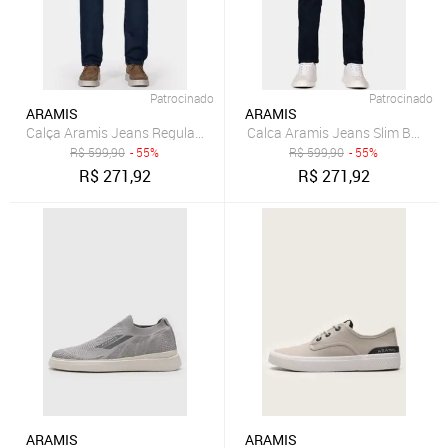
Patrocinado
Patrocinado
ARAMIS
ARAMIS
Calça Aramis Jeans Regular Escura Azul - 40
Calca Aramis Jeans Slim Basica
R$
599,90
- 55%
R$
599,90
- 55%
R$
271,92
R$
271,92
ARAMIS
ARAMIS