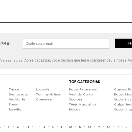
PRA!
Fe
.
Ao se cadastrar, você declara que leu e compreendeu a nossa
Veja as regras.
Po
TOP CATEGORIAS
Tricae
Lacoste
Botas Femininas
Camisa Po
Democrata
Tommy Hilfiger
Vestido Curto
Botas Mas
Via Marte
Converse
Scarpin
Sapatênis
Forum
Tênis Masculino
Calça Jea
Ray-Ban
Bolsas
Sapatilha
•
•
•
•
•
•
•
•
•
•
•
•
•
•
E
F
G
H
I
J
K
L
M
N
O
P
Q
R
S