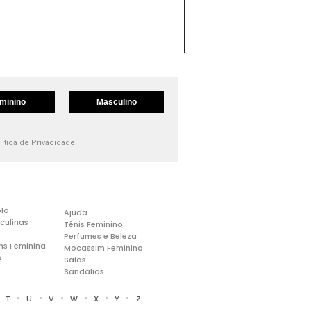
minino
Masculino
lítica de Privacidade.
lo
Ajuda
culinas
Tênis Feminino
Perfumes e Beleza
ns Feminina
Mocassim Feminino
s
Saias
Sandálias
•
•
•
•
•
•
•
T
U
V
W
X
Y
Z