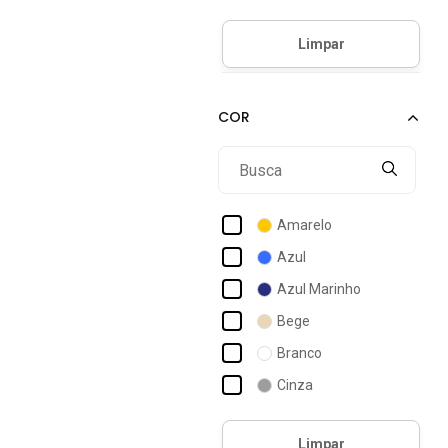
Converse
Fila
Hocks
Hugo Boss
Lacoste
Mizuno
Mormaii
Amarelo
New Balance
Azul
Nike
Azul Marinho
Osklen
Bege
Öus
Branco
Puma
Cinza
Rainha
Laranja
Red Nose