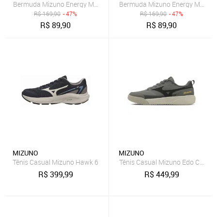
Bermuda Mizuno Energy M 7" Masculina Grafite
Bermuda Mizuno Energy M 7" Ma
R$
169,90
- 47%
R$
169,90
- 47%
R$
89,90
R$
89,90
MIZUNO
MIZUNO
Tênis Casual Mizuno Hawk 6
Tênis Casual Mizuno Edo Cross
R$
399,99
R$
449,99