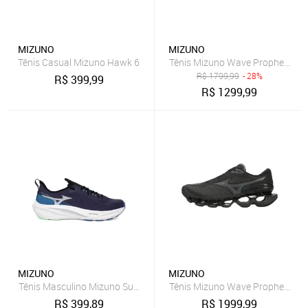
MIZUNO
MIZUNO
Tênis Casual Mizuno Hawk 6
Tênis Mizuno Wave Prophecy 14
R$
1799,99
- 28%
R$
399,99
R$
1299,99
MIZUNO
MIZUNO
Tênis Masculino Mizuno Sunrise Wave Mesh Marinho
Tênis Mizuno Wave Prophecy 15
R$
399,89
R$
1999,99