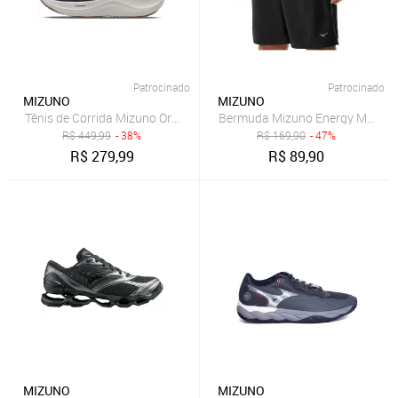
Patrocinado
Patrocinado
MIZUNO
MIZUNO
Tênis de Corrida Mizuno Oracle
Bermuda Mizuno Energy M 7" Ma
R$
449,99
- 38%
R$
169,90
- 47%
R$
279,99
R$
89,90
MIZUNO
MIZUNO