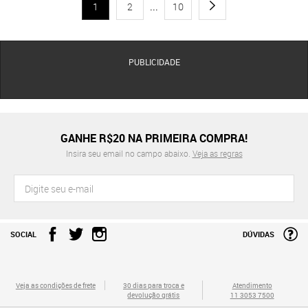
1
2
...
10
PUBLICIDADE
GANHE R$20 NA PRIMEIRA COMPRA!
Insira seu email no campo abaixo.
Veja as regras
SOCIAL
DÚVIDAS
Veja as condições de frete
30 dias para troca e
Atendimento
devolução grátis
11 3053 7500