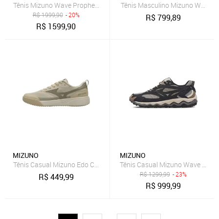
Tênis Mizuno Wave Prophecy LS Sport Unissex - Preto - Mizuno
Tênis Masculino Mizuno Wave E
R$
1999,90
- 20%
R$
799,89
R$
1599,90
MIZUNO
MIZUNO
Tênis Casual Mizuno Edo Cross Masculino
Tênis Casual Mizuno Wave Mujin
R$
1299,99
- 23%
R$
449,99
R$
999,99