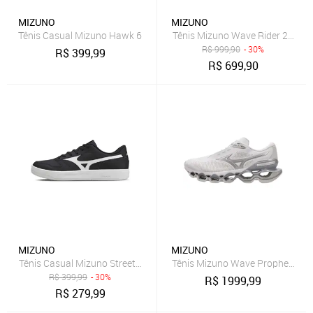
MIZUNO
MIZUNO
Tênis Casual Mizuno Hawk 6
Tênis Mizuno Wave Rider 27 SSW
R$
999,90
- 30%
R$
399,99
R$
699,90
MIZUNO
MIZUNO
Tênis Casual Mizuno Street Wind
Tênis Mizuno Wave Prophecy 15
R$
399,99
- 30%
R$
1999,99
R$
279,99