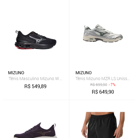
MIZUNO
MIZUNO
Tênis Masculino Mizuno Wave Dynasty 8 Preto/Vermelho
Tênis Mizuno MZR LS Unissex - B
R$
699,90
- 7%
R$
549,89
R$
649,90