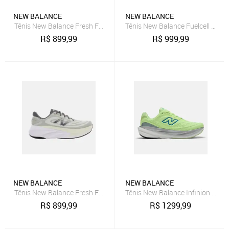
NEW BALANCE
NEW BALANCE
Tênis New Balance Fresh Foam X More V6 Masculino
Tênis New Balance Fuelcell Rebe
R$
899,99
R$
999,99
NEW BALANCE
NEW BALANCE
Tênis New Balance Fresh Foam X More V6 Masculino
Tênis New Balance Infinion 108
R$
899,99
R$
1299,99