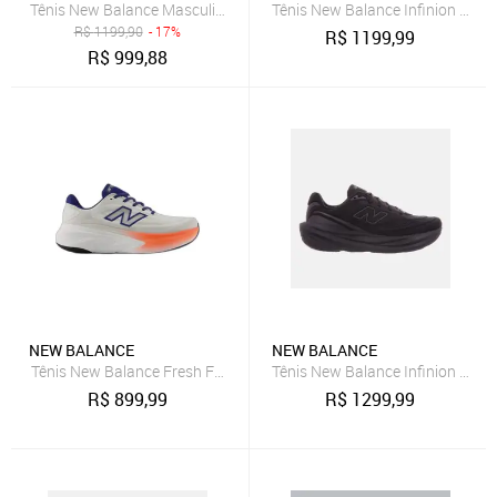
Tênis New Balance Masculino Fuelcell Rebel V5 Corrida Verde
Tênis New Balance Infinion 108
R$
1199,90
- 17%
R$
1199,99
R$
999,88
NEW BALANCE
NEW BALANCE
Tênis New Balance Fresh Foam X More V6 Masculino
Tênis New Balance Infinion 108
R$
899,99
R$
1299,99