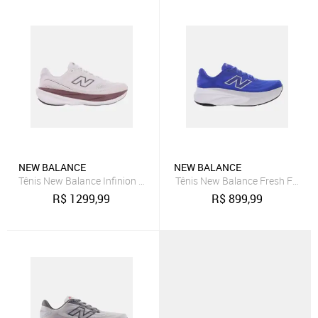
NEW BALANCE
NEW BALANCE
Tênis New Balance Infinion 1080 V15 Masculino
Tênis New Balance Fresh Foam 
R$
1299,99
R$
899,99