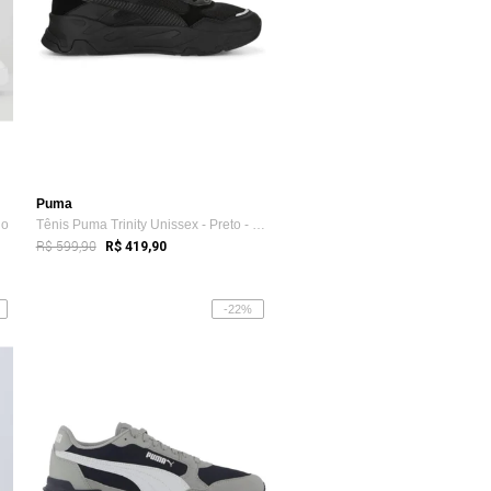
Puma
do
Tênis Puma Trinity Unissex - Preto - Puma
R$ 599,90
R$ 419,90
-22%