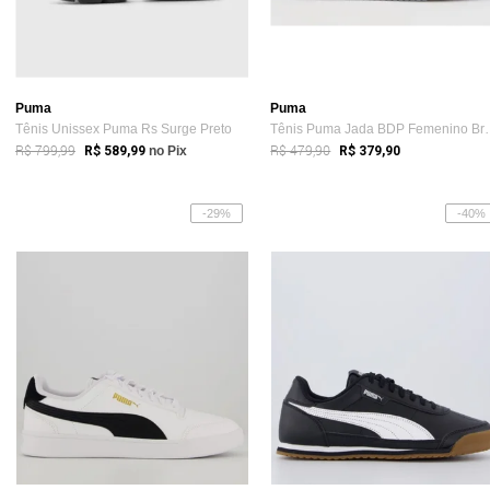
Puma
Puma
Tênis Unissex Puma Rs Surge Preto
Tênis Puma Jada 
R$ 799,99
R$ 479,90
R$ 589,99
no Pix
R$ 379,90
-29%
-40%