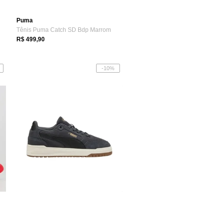
Puma
Tênis Puma Catch SD Bdp Marrom
R$ 499,90
-10%