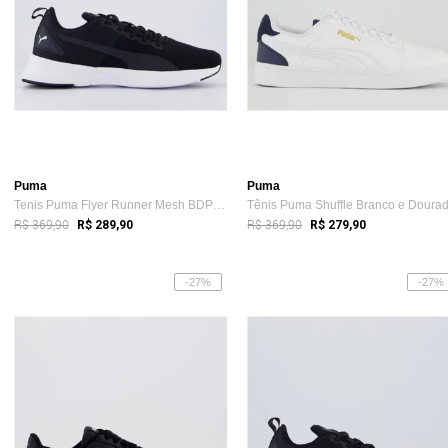
Puma
Puma
Tenis Puma Flyer Runner Mesh BDP Preto
Tênis Puma Shuffle Branco e Doura
R$ 369,90
R$ 369,90
R$ 289,90
R$ 279,90
-27%
-27%