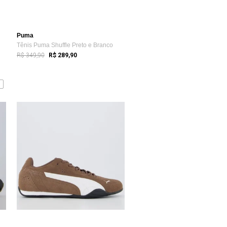
Puma
Tênis Puma Shuffle Preto e Branco
R$ 349,90
R$ 289,90