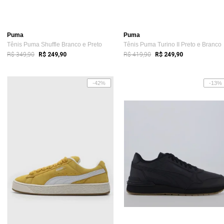
Puma
Puma
Tênis Puma Shuffle Branco e Preto
Tênis Puma Turino II Preto e Branco
R$ 349,90
R$ 419,90
R$ 249,90
R$ 249,90
-42%
-13%