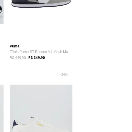
Puma
Puma Flyer Runner Mesh BDP Preto e Branco
Tênis Puma ST Runner V4 Mesh Masculino -...
R$ 449,90
R$ 349,90
-24%