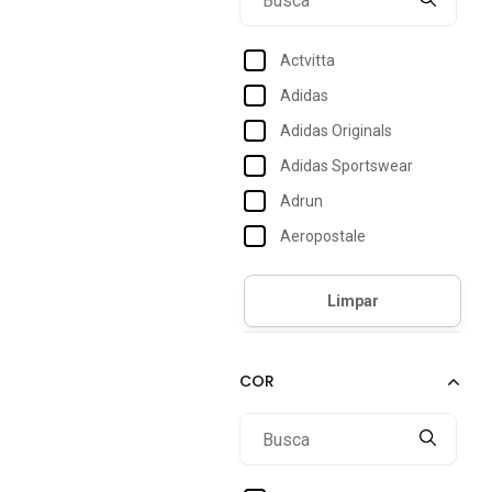
Actvitta
Adidas
Adidas Originals
Adidas Sportswear
Adrun
Aeropostale
Anatomic Gel
Angipé
Anna Andrade
Approve
Aramis
Arcas Bear
Armyz