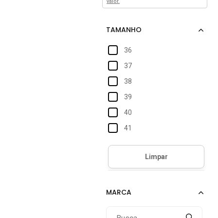
valor.
36
37
38
39
40
41
42
43
44
45
46