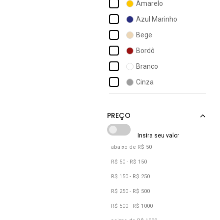
Amarelo
Asics
Azul Marinho
Baw
Bege
Bell Boots
Bordô
Bia Ramos
Branco
Bkarellus
Cinza
Box 200
Marrom
Br Sports
Preto
Rosa
Roxo
abaixo de R$ 50
Verde
R$ 50 - R$ 150
Vermelho
R$ 150 - R$ 250
R$ 250 - R$ 500
R$ 500 - R$ 1000