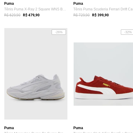
Puma
Puma
Tênis Puma X-Ray 2 Square WNS BDP Feminino Branco
Tê
R$ 629,90
R$ 729,90
R$ 479,90
R$ 399,90
-26%
-32%
Puma
Puma