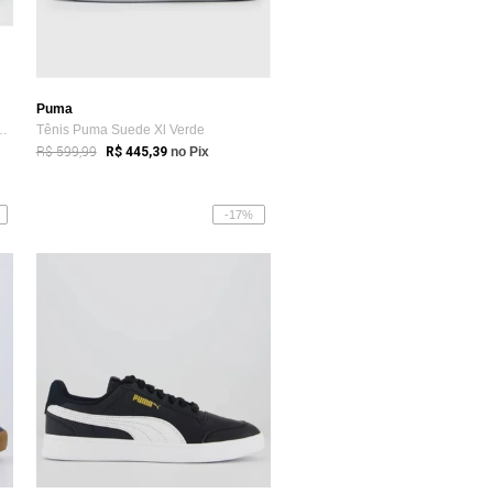
Puma
BDP Femenino Branco e Rosa
Tênis Puma Suede Xl Verde
R$ 599,99
R$ 445,39
no Pix
-17%