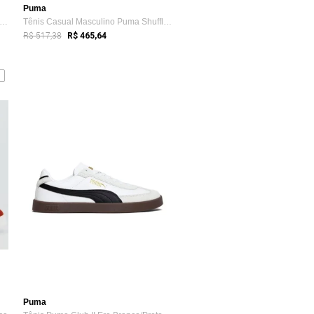
Puma
nis Puma Scuderia Ferrari Drift Cat De...
Tênis Casual Masculino Puma Shuffle Down...
R$ 517,38
R$ 465,64
Puma