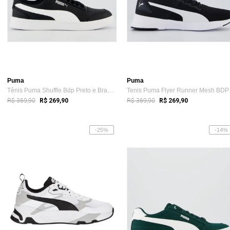
Puma
Puma
Tênis Puma Shuffle Bdp Preto e Branco
Tenis 
R$ 369,90
R$ 369,90
R$ 269,90
R$ 269,90
-25%
-14%