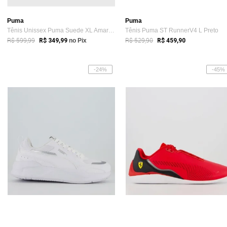
Puma
Puma
Tênis Unissex Puma Suede XL Amarelo
Tênis Puma ST RunnerV4 L Preto
R$ 599,99
R$ 529,90
R$ 349,99
no Pix
R$ 459,90
-24%
-45%