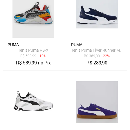
PUMA
PUMA
Tênis Puma RS-X
Tenis Puma Flyer Runner Mesh B
R$
599,99
- 10%
R$
369,90
- 22%
R$
539,99
no Pix
R$
289,90