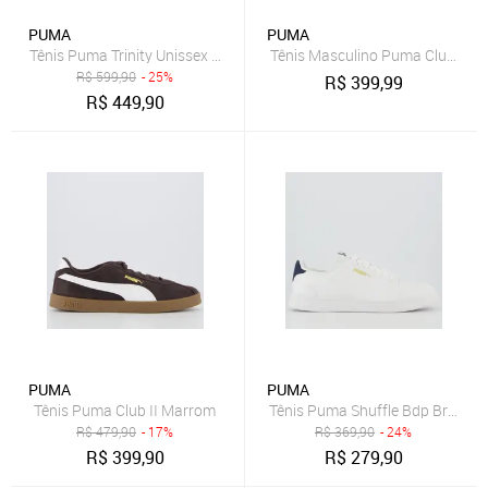
PUMA
PUMA
Tênis Puma Trinity Unissex - Branco - Puma
Tênis Masculino Puma Club II
R$
599,90
- 25%
R$
399,99
R$
449,90
PUMA
PUMA
Tênis Puma Club II Marrom
Tênis Puma Shuffle Bdp Branco 
R$
479,90
- 17%
R$
369,90
- 24%
R$
399,90
R$
279,90