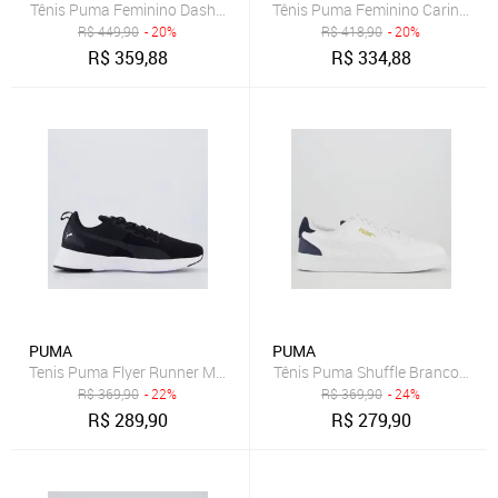
Tênis Puma Feminino Dasher Lite Wns Bdp Rosa
Tênis Puma Feminino Carina 3.0
R$
449,90
- 20%
R$
418,90
- 20%
R$
359,88
R$
334,88
PUMA
PUMA
Tenis Puma Flyer Runner Mesh BDP Preto
Tênis Puma Shuffle Branco e Do
R$
369,90
- 22%
R$
369,90
- 24%
R$
289,90
R$
279,90