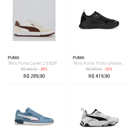
PUMA
PUMA
Tênis Puma Caven 2.0 BDP Off White e Marrom
Tênis Puma Trinity Unissex - Pre
R$
469,90
- 38%
R$
599,90
- 30%
R$
289,90
R$
419,90