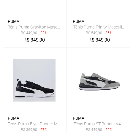
PUMA
PUMA
Tênis Puma Graviton Masculino - Azul - Puma
Tênis Puma Trinity Masculino B
R$
449,90
- 22%
R$
549,90
- 36%
R$
349,90
R$
349,90
PUMA
PUMA
Tenis Puma Flyer Runner Mesh BDP Preto e Branco
Tênis Puma ST Runner V4 Mesh 
R$
369,90
- 27%
R$
449,90
- 22%