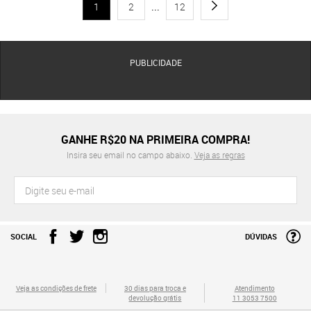
1
2
...
12
PUBLICIDADE
GANHE R$20 NA PRIMEIRA COMPRA!
Insira seu email no campo abaixo.
Veja as regras
SOCIAL
DÚVIDAS
Veja as condições de frete
30 dias para troca e
Atendimento
devolução grátis
11 3053 7500