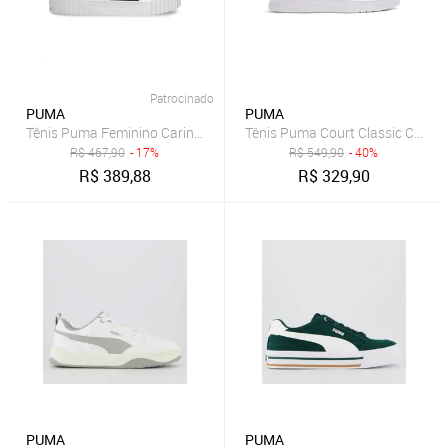
Patrocinado
PUMA
PUMA
Tênis Puma Feminino Carina 3.0 BDP Branco
Tênis Puma Court Classic Clean
R$
467,90
- 17%
R$
549,90
- 40%
R$
389,88
R$
329,90
PUMA
PUMA