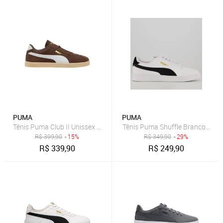
PUMA
PUMA
Tênis Puma Club II Unissex - Marrom - Puma
Tênis Puma Shuffle Branco e Pre
R$
399,90
- 15%
R$
349,90
- 29%
R$
339,90
R$
249,90