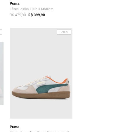
Puma
Tênis Puma Club II Marrom
R$ 479,90
R$ 399,90
-28%
Puma