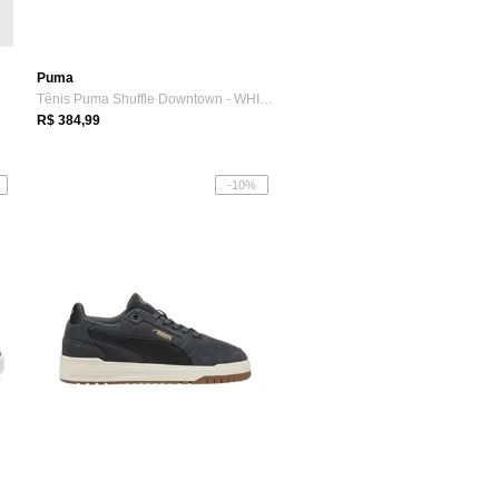
Puma
Tênis Puma Shuffle Downtown - WHITE/NEW NAVY/GOLD
R$ 384,99
-10%