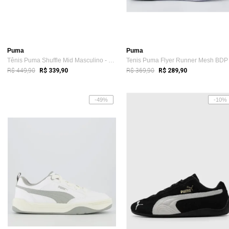
Puma
Puma
Tênis Puma Shuffle Mid Masculino - Branco - Puma
R$ 449,90
R$ 369,90
R$ 339,90
R$ 289,90
-49%
-10%