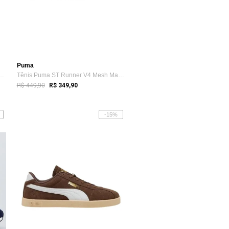
Puma
ST Runner V2 Masculino Preto
Tênis Puma ST Runner V4 Mesh Masculino -...
R$ 449,90
R$ 349,90
-15%