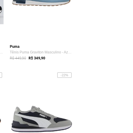
Puma
Puma Flyer Runner Mesh BDP Preto e Branco
Tênis Puma Graviton Masculino - Azul - Puma
R$ 449,90
R$ 349,90
-22%