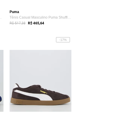
Puma
ssic Clean Bdp SD Ma...
Tênis Casual Masculino Puma Shuffle Down...
R$ 517,38
R$ 465,64
-17%