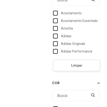
Acostamento
Acostamento Essentials
Actvitta
Adidas
Adidas Originals
Adidas Performance
Adidas Sportswear
Adrun
Aeropostale
Angipé
Anna Andrade
Aramis
Arcas Bear