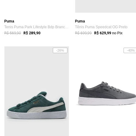
Puma
Puma
Tenis Puma Park Lifestyle Bdp Branco e Verde
Tênis Puma Speedcat OG Preto
R$ 569,90
R$ 699,99
R$ 289,90
R$ 629,99
no Pix
-26%
-40%