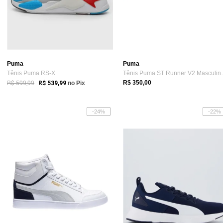
Puma
Puma
Tênis Puma RS-X
Tênis Puma 
R$ 599,99
R$ 350,00
R$ 539,99
no Pix
-24%
-22%