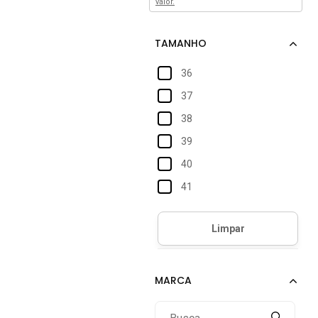
valor.
36
37
38
39
40
41
42
43
44
45
46