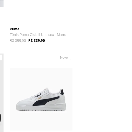
Puma
Tenis Puma Flyer Runner Mesh BDP Azul e Branco
Tênis Puma Club II Unissex - Marrom - Puma
R$ 399,90
R$ 339,90
Novo