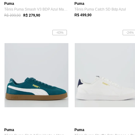
Puma
Puma
Tênis Puma Smash V3 BDP Azul Marinho e Dourado
Tênis Puma Catch SD Bdp Azul
R$ 399,90
R$ 499,90
R$ 279,90
-43%
-24%
Puma
Puma