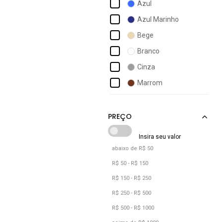
Azul
Armyz
Azul Marinho
Asics
Bege
Baw
Branco
Bell Boots
Cinza
Bernatoni
Marrom
Bia Ramos
Preto
Bkarellus
Verde
Vermelho
abaixo de R$ 50
R$ 50 - R$ 150
R$ 150 - R$ 250
R$ 250 - R$ 500
R$ 500 - R$ 1000