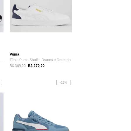
Puma
 Puma Flyer Runner Mesh BDP Preto
Tênis Puma Shuffle Branco e Dourado
R$ 369,90
R$ 279,90
-22%