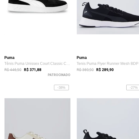
Puma
Puma
Tênis Puma Unissex Court Classic Clean S...
Tenis
R$ 446,90
R$ 369,90
R$ 371,88
R$ 289,90
PATROCINADO
-38%
-27%