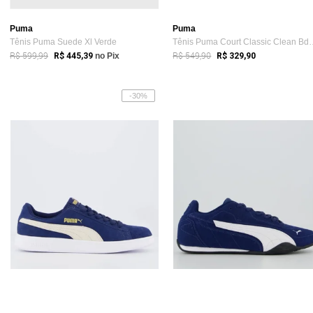
Puma
Puma
Tênis Puma Suede Xl Verde
Tênis Puma Court Cla
R$ 599,99
R$ 549,90
R$ 445,39
no Pix
R$ 329,90
-30%