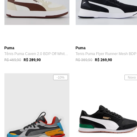
Puma
Puma
Tênis Puma Caven 2.0 BDP Off White e Marrom
Tenis 
R$ 469,90
R$ 369,90
R$ 289,90
R$ 269,90
-10%
Novo