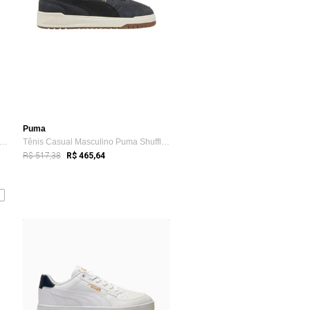
Puma
nis Casual Masculino Puma Shuffle Down...
Tênis Casual Masculino Puma Shuffle Down...
R$ 517,38
R$ 465,64