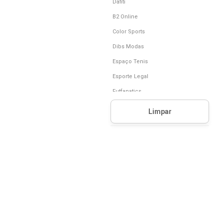
Dafiti
B2 Online
Color Sports
Dibs Modas
Espaço Tenis
Esporte Legal
Futfanatics
Izamixx
Lojas Radan
Paquetá Calçados
Radical Place
Secret Outlet
Serallê Oficial
Sumatra