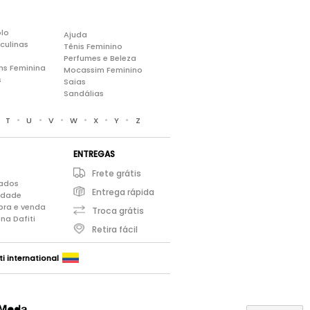
lo
Ajuda
culinas
Tênis Feminino
Perfumes e Beleza
ns Feminina
Mocassim Feminino
s
Saias
Sandálias
•
•
•
•
•
•
•
T
U
V
W
X
Y
Z
ENTREGAS
Frete grátis
iados
Entrega rápida
cidade
pra e venda
Troca grátis
na Dafiti
Retira fácil
ti international