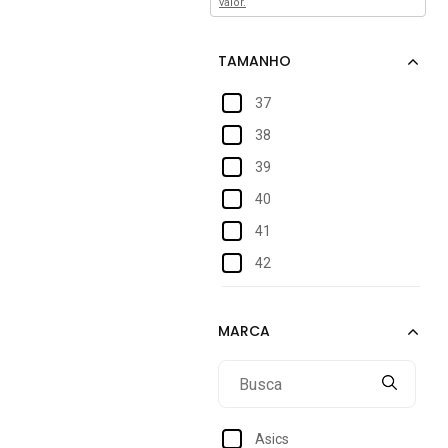
valor.
37
38
39
40
41
42
43
44
45
Asics