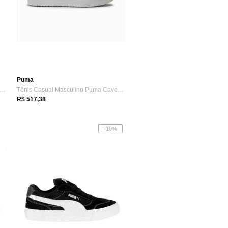
Puma
nis Casual Masculino Puma Shuffle Down...
Tênis Casual Masculino Puma Caven 2.0 Bdp Branco
R$ 517,38
-10%