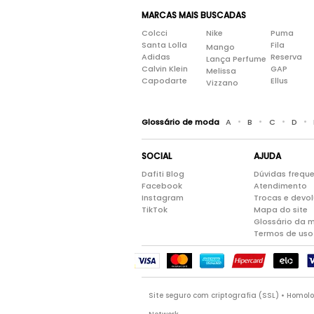
MARCAS MAIS BUSCADAS
Colcci
Nike
Puma
Santa Lolla
Fila
Mango
Adidas
Reserva
Lança Perfume
Calvin Klein
GAP
Melissa
Capodarte
Ellus
Vizzano
•
•
•
•
Glossário de moda
A
B
C
D
SOCIAL
AJUDA
Dafiti Blog
Dúvidas frequ
Facebook
Atendimento
Instagram
Trocas e devo
TikTok
Mapa do site
Glossário da 
Termos de uso
Site seguro com criptografia (SSL) • Homo