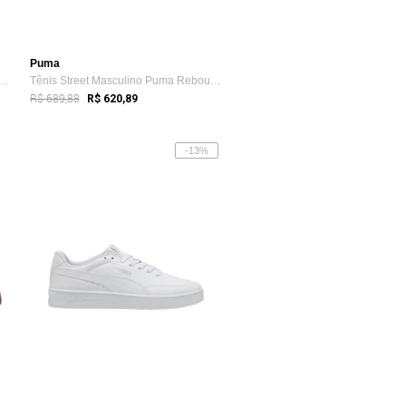
Puma
al Masculino Puma Caven 2.0 Bdp Branco
Tênis Street Masculino Puma Rebound Retr...
R$ 689,88
R$ 620,89
-13%