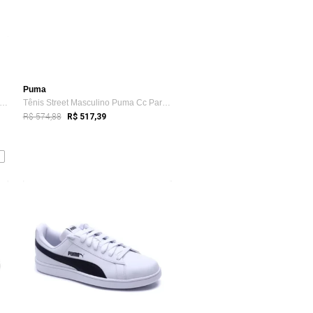
Puma
nis Casual Masculino Puma Shuffle Branco
Tênis Street Masculino Puma Cc Park Vulc Preto
R$ 574,88
R$ 517,39