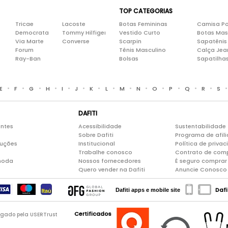
TOP CATEGORIAS
Tricae
Lacoste
Botas Femininas
Camisa Po
Democrata
Tommy Hilfiger
Vestido Curto
Botas Mas
Via Marte
Converse
Scarpin
Sapatênis
Forum
Tênis Masculino
Calça Jea
Ray-Ban
Bolsas
Sapatilha
•
•
•
•
•
•
•
•
•
•
•
•
•
•
E
F
G
H
I
J
K
L
M
N
O
P
Q
R
S
DAFITI
entes
Acessibilidade
Sustentabilidade
Sobre Dafiti
Programa de afil
luções
Institucional
Política de priva
Trabalhe conosco
Contrato de com
moda
Nossos fornecedores
É seguro comprar 
Quero vender na Dafiti
Anuncie Conosco
Dafi
Dafiti apps e mobile site
Certificados
logado pela USERTrust