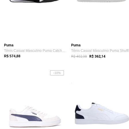
Puma
Puma
Tênis Casual Masculino Puma Catch Sd Preto
Tê
R$ 402,38
R$ 574,88
R$ 362,14
-10%