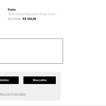
Puma
nis Street Masculino Puma Park Lifesty...
Tênis Casual Masculino Puma Court Classi...
R$ 379,38
R$ 330,06
minino
Masculino
lítica de Privacidade.