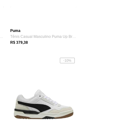
Puma
 Casual Masculino Puma St Runner V4...
Tênis Casual Masculino Puma Up Branco
R$ 379,38
-10%