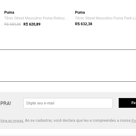
Puma
Puma
Tênis Street Masculino Puma Rebound Retr...
Tê
R$ 689,88
R$ 632,38
R$ 620,89
PRA!
Fe
.
Ao se cadastrar, você declara que leu e compreendeu a nossa
Veja as regras.
Po