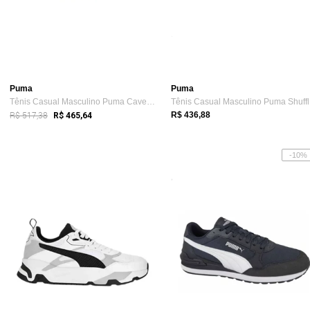
Puma
Puma
Tênis Casual Masculino Puma Caven 2.0 Bdp Branco
Tê
R$ 517,38
R$ 436,88
R$ 465,64
-10%