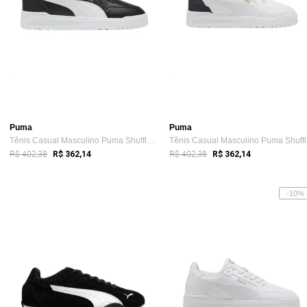
Puma
Puma
Tênis Casual Masculino Puma Shuffle Down...
Tê
R$ 402,38
R$ 402,38
R$ 362,14
R$ 362,14
-10%