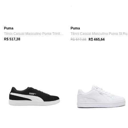
Puma
Puma
Tênis Casual Masculino Puma Trinity Bran...
Tênis
R$ 517,38
R$ 517,38
R$ 465,64