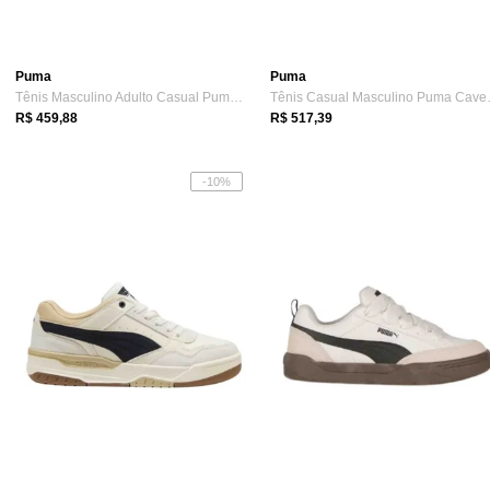
Puma
Puma
Tênis Masculino Adulto Casual Puma Smash V2 Preto
Tênis Casu
R$ 459,88
R$ 517,39
-10%