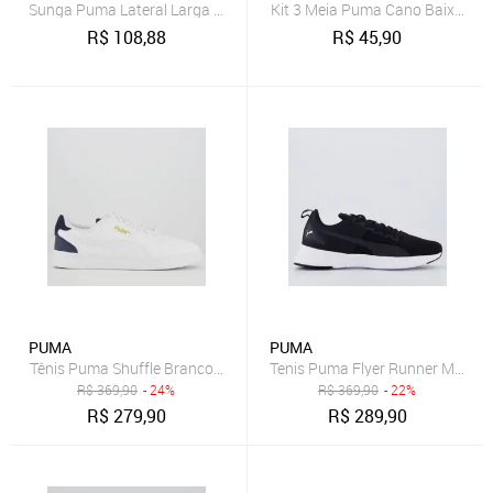
Sunga Puma Lateral Larga 26015.003
Kit 3 Meia Puma Cano Baixo Fem
R$
108,88
R$
45,90
PUMA
PUMA
Tênis Puma Shuffle Branco e Dourado
Tenis Puma Flyer Runner Mesh B
R$
369,90
- 24%
R$
369,90
- 22%
R$
279,90
R$
289,90