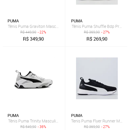
PUMA
PUMA
Tênis Puma Graviton Masculino - Azul - Puma
Tênis Puma Shuffle Bdp Preto e
R$
449,90
- 22%
R$
369,90
- 27%
R$
349,90
R$
269,90
PUMA
PUMA
Tênis Puma Trinity Masculino Branco
Tenis Puma Flyer Runner Mesh B
R$
549,90
- 36%
R$
369,90
- 27%