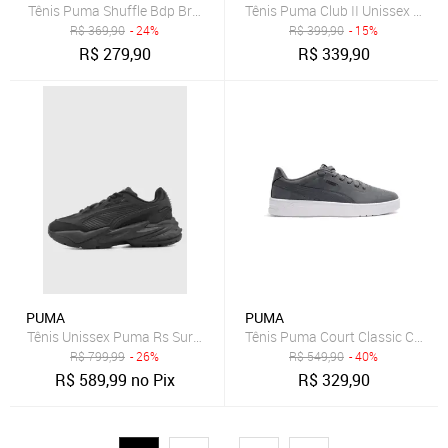
Tênis Puma Shuffle Bdp Branco e Preto
Tênis Puma Club II Unissex - Ma
R$
369,90
- 24%
R$
399,90
- 15%
R$
279,90
R$
339,90
PUMA
PUMA
Tênis Unissex Puma Rs Surge Preto
Tênis Puma Court Classic Clean
R$
799,99
- 26%
R$
549,90
- 40%
R$
589,99
no Pix
R$
329,90