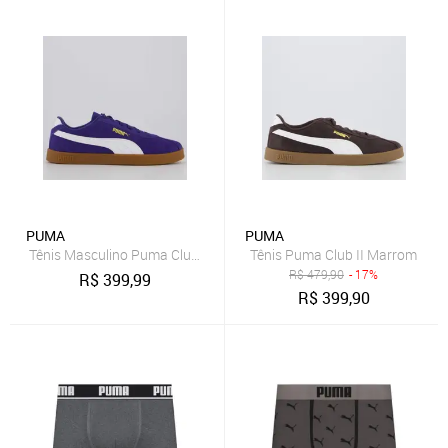
PUMA
PUMA
Tênis Masculino Puma Club II
Tênis Puma Club II Marrom
R$
479,90
- 17%
R$
399,99
R$
399,90