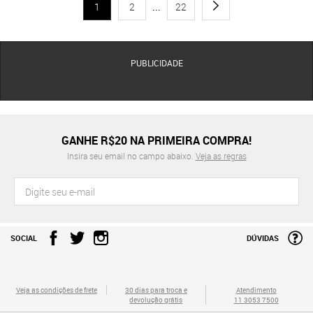
1
2
...
22
PUBLICIDADE
GANHE R$20 NA PRIMEIRA COMPRA!
Insira seu email no campo abaixo.
Veja as regras
SOCIAL
DÚVIDAS
Veja as condições de frete
30 dias para troca e
Atendimento
devolução grátis
11 3053 7500