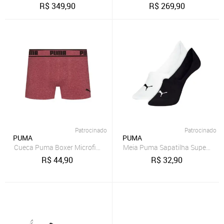
R$
349,90
R$
269,90
Patrocinado
Patrocinado
PUMA
PUMA
Cueca Puma Boxer Microfibra Sem Costura Adulto Cós 40MM
Meia Puma Sapatilha Super Invi
R$
44,90
R$
32,90