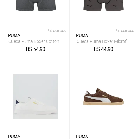
Patrocinado
Patrocinado
PUMA
PUMA
Cueca Puma Boxer Cotton Adulto Elástco 35MM
Cueca Puma Boxer Microfibra 
R$
54,90
R$
44,90
PUMA
PUMA