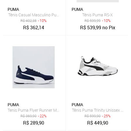
PUMA
PUMA
Tênis Casual Masculino Puma Shuffle Downtown Preto
Tênis Puma RS-X
R$
402,38
- 10%
R$
599,99
- 10%
R$
362,14
R$
539,99
no Pix
PUMA
PUMA
Tenis Puma Flyer Runner Mesh BDP Azul e Branco
Tênis Puma Trinity Unissex - Br
R$
369,90
- 22%
R$
599,90
- 25%
R$
289,90
R$
449,90