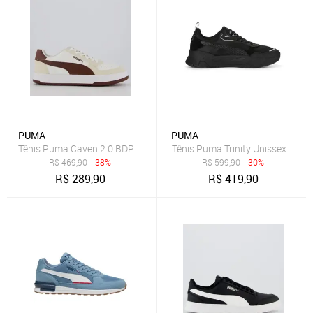
PUMA
PUMA
Tênis Puma Caven 2.0 BDP Off White e Marrom
Tênis Puma Trinity Unissex - Pre
R$
469,90
- 38%
R$
599,90
- 30%
R$
289,90
R$
419,90