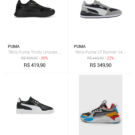
PUMA
PUMA
Tênis Puma Trinity Unissex - Preto - Puma
Tênis Puma ST Runner V4 Mesh 
R$
599,90
- 30%
R$
449,90
- 22%
R$
419,90
R$
349,90