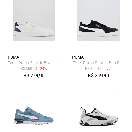
PUMA
PUMA
Tênis Puma Shuffle Branco e Dourado
Tênis Puma Shuffle Bdp Preto e
R$
369,90
- 24%
R$
369,90
- 27%
R$
279,90
R$
269,90