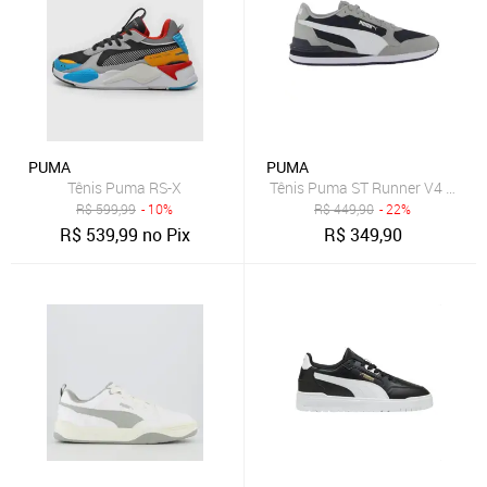
PUMA
PUMA
Tênis Puma RS-X
Tênis Puma ST Runner V4 Mesh 
R$
599,99
- 10%
R$
449,90
- 22%
R$
539,99
no Pix
R$
349,90