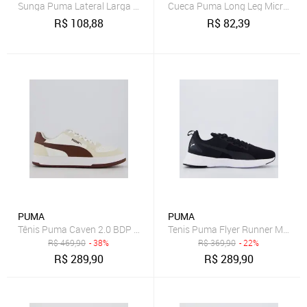
Sunga Puma Lateral Larga 26015.003
Cueca Puma Long Leg Microfibr
R$
108,88
R$
82,39
PUMA
PUMA
Tênis Puma Caven 2.0 BDP Off White e Marrom
Tenis Puma Flyer Runner Mesh B
R$
469,90
- 38%
R$
369,90
- 22%
R$
289,90
R$
289,90