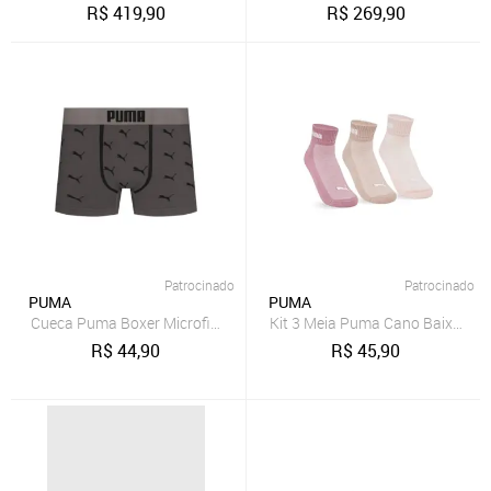
R$
419,90
R$
269,90
Patrocinado
Patrocinado
PUMA
PUMA
Cueca Puma Boxer Microfibra Sem Costura Adulto Cós 40MM
Kit 3 Meia Puma Cano Baixo Fem
R$
44,90
R$
45,90