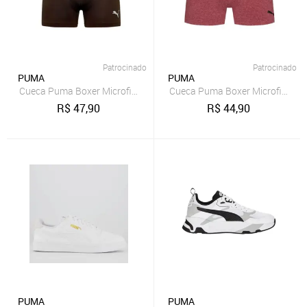
Patrocinado
Patrocinado
PUMA
PUMA
Cueca Puma Boxer Microfibra Sem Costura Adulto Cós 40MM
Cueca Puma Boxer Microfibra 
R$
47,90
R$
44,90
PUMA
PUMA