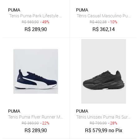
PUMA
PUMA
Tenis Puma Park Lifestyle Bdp Branco e Verde
Tênis Casual Masculino Puma S
R$
569,90
- 49%
R$
402,38
- 10%
R$
289,90
R$
362,14
PUMA
PUMA
Tenis Puma Flyer Runner Mesh BDP Azul e Branco
Tênis Unissex Puma Rs Surge Pr
R$
369,90
- 22%
R$
799,99
- 28%
R$
289,90
R$
579,99
no Pix