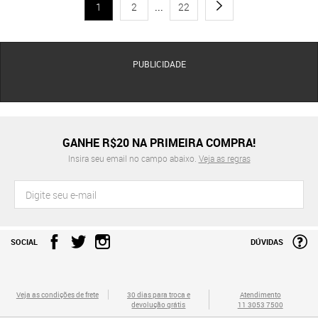
1
2
...
22
PUBLICIDADE
GANHE R$20 NA PRIMEIRA COMPRA!
Insira seu email no campo abaixo.
Veja as regras
SOCIAL
DÚVIDAS
Veja as condições de frete
30 dias para troca e
Atendimento
devolução grátis
11 3053 7500