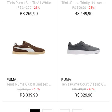
Tênis Puma Shuffle All White
Tênis Puma Trinity Unissex - Br
R$
349,90
- 23%
R$
599,90
- 25%
R$
269,90
R$
449,90
PUMA
PUMA
Tênis Puma Club II Unissex - Marrom - Puma
Tênis Puma Court Classic Clean
R$
399,90
- 15%
R$
549,90
- 40%
R$
339,90
R$
329,90