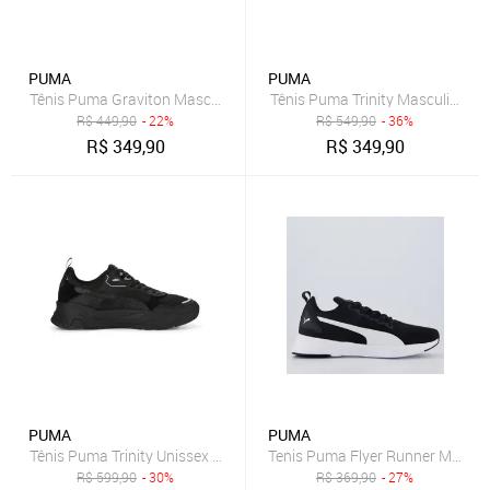
PUMA
PUMA
Tênis Puma Graviton Masculino - Azul - Puma
Tênis Puma Trinity Masculino B
R$
449,90
- 22%
R$
549,90
- 36%
R$
349,90
R$
349,90
PUMA
PUMA
Tênis Puma Trinity Unissex - Preto - Puma
Tenis Puma Flyer Runner Mesh B
R$
599,90
- 30%
R$
369,90
- 27%