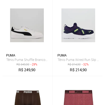
PUMA
PUMA
Tênis Puma Shuffle Branco e Preto
Tênis Puma Wired Run Slip On In
R$
349,90
- 29%
R$
314,90
- 32%
R$
249,90
R$
214,90