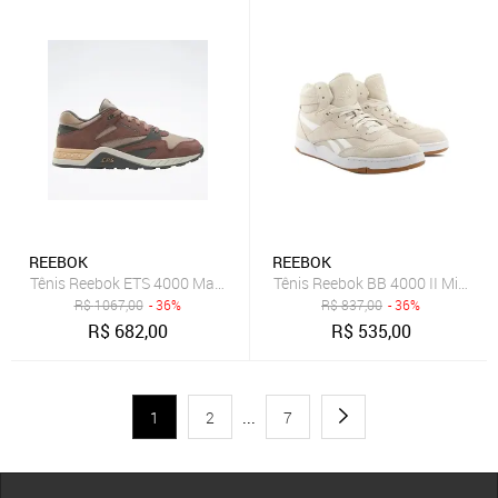
REEBOK
REEBOK
Tênis Reebok ETS 4000 Masculino Brown/Earth/Grey5
Tênis Reebok BB 4000 II Mid Ma
R$
1067,00
- 36%
R$
837,00
- 36%
R$
682,00
R$
535,00
1
2
...
7