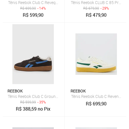
Tênis Reebok Club C Revege Marrom
Tênis Reebok CLUB C 85 Preto
R$
699,90
- 14%
R$
679,90
- 29%
R$
599,90
R$
479,90
REEBOK
REEBOK
Tênis Reebok Club C Grounds Uk Marrom
Tênis Reebok Club C Revenge Br
R$
599,99
- 35%
R$
699,90
R$
388,59
no Pix