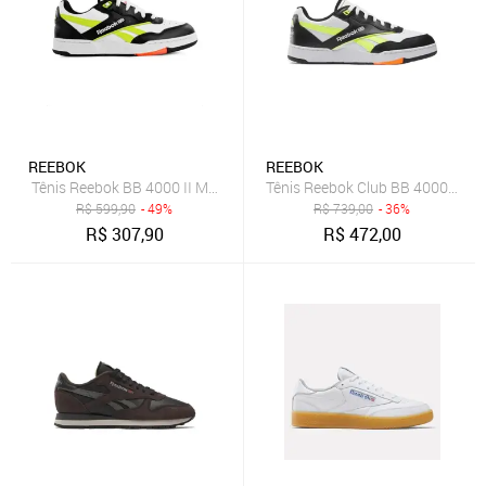
REEBOK
REEBOK
Tênis Reebok BB 4000 II Masculino Preto
Tênis Reebok Club BB 4000 II Ma
R$
599,90
- 49%
R$
739,00
- 36%
R$
307,90
R$
472,00