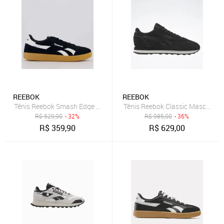
REEBOK
REEBOK
Tênis Reebok Smash Edge Preto e Branco
Tênis Reebok Classic Masculino
R$
529,90
- 32%
R$
985,00
- 36%
R$
359,90
R$
629,00