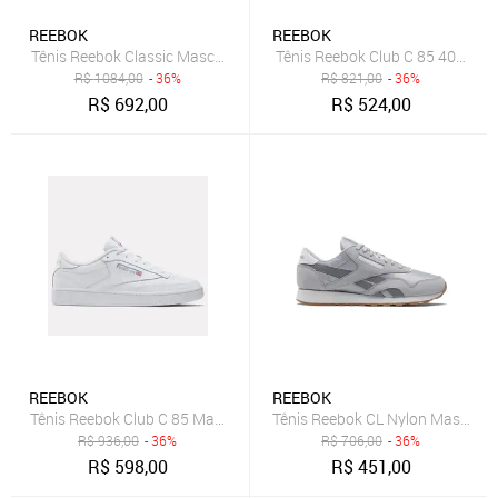
REEBOK
REEBOK
Tênis Reebok Classic Masculino Black/Brown/Grey
Tênis Reebok Club C 85 40TH A
R$
1084,00
- 36%
R$
821,00
- 36%
R$
692,00
R$
524,00
REEBOK
REEBOK
Tênis Reebok Club C 85 Masculino Chalk/Alabas/Vecna
Tênis Reebok CL Nylon Masculino
R$
936,00
- 36%
R$
706,00
- 36%
R$
598,00
R$
451,00