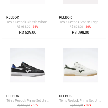
REEBOK
REEBOK
Tênis Reebok Classic Winter Masculino Bege
Tênis Reebok Smash Edge Masc
R$
985,00
- 36%
R$
624,00
- 36%
R$
629,00
R$
398,00
REEBOK
REEBOK
Tênis Reebok Prime Set Unissex Black/White/Blue
Tênis Reebok Prime Set Unissex
R$
607,00
- 36%
R$
607,00
- 36%