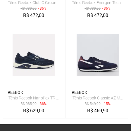
Tênis Reebok Club C Grounds UK Masculino Azul Marinho
Tênis Reebok Energen Tech Plus
R$
739,00
- 36%
R$
739,00
- 36%
R$
472,00
R$
472,00
REEBOK
REEBOK
Tênis Reebok Nanoflex TR 3 Masculino Vector Navy/Chalk
Tênis Reebok Classic AZ Marinh
R$
985,00
- 36%
R$
549,90
- 15%
R$
629,00
R$
469,90