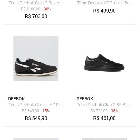
Tênis Reebok Club C Revenge Vintage Feminino Chalk/Grey1
Tênis Reebok AZ Preto e Branco
R$
1100,00
- 36%
R$
499,90
R$
703,00
REEBOK
REEBOK
Tênis Reebok Classic AZ Preto
Tênis Reebok Club C 85 Black/C
R$
649,90
- 15%
R$
722,00
- 36%
R$
549,90
R$
461,00