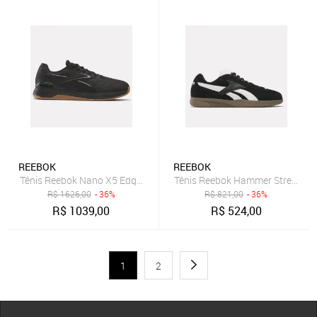
REEBOK
REEBOK
Tênis Reebok Nano X5 Edge Masculino Black/Grey 5
Tênis Reebok Hammer Street Ma
R$
1626,00
- 36%
R$
821,00
- 36%
R$
1039,00
R$
524,00
1
2