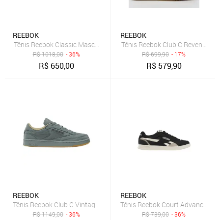
REEBOK
REEBOK
Tênis Reebok Classic Masculino Black/Brown/Grey
Tênis Reebok Club C Revenge Ci
R$
1018,00
- 36%
R$
699,90
- 17%
R$
650,00
R$
579,90
REEBOK
REEBOK
Tênis Reebok Club C Vintage 40TH Anniversary Fog/Fog/Brown
Tênis Reebok Court Advance Can
R$
1149,00
- 36%
R$
739,00
- 36%