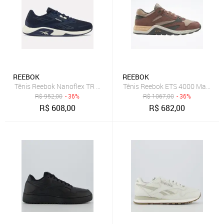
REEBOK
REEBOK
Tênis Reebok Nanoflex TR 3 Masculino Vector Navy/Chalk
Tênis Reebok ETS 4000 Masculi
R$
952,00
- 36%
R$
1067,00
- 36%
R$
608,00
R$
682,00