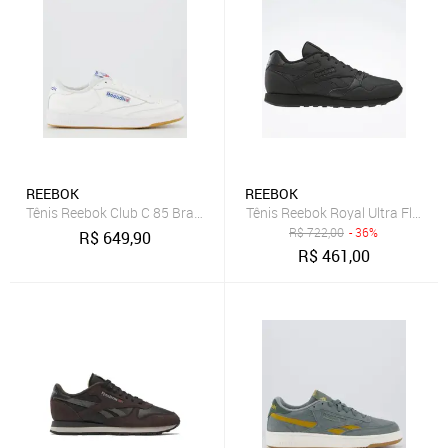
REEBOK
REEBOK
Tênis Reebok Club C 85 Branco e Azul
Tênis Reebok Royal Ultra Flash 
R$
722,00
- 36%
R$
649,90
R$
461,00