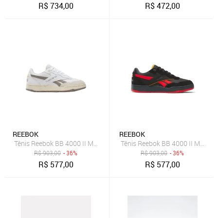
R$
734,00
R$
472,00
REEBOK
REEBOK
Tênis Reebok BB 4000 II Masculino White/Grey/Chalk
Tênis Reebok BB 4000 II Mascu
R$
903,00
- 36%
R$
903,00
- 36%
R$
577,00
R$
577,00