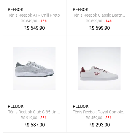
REEBOK
REEBOK
Tênis Reebok ATR Chill Preto
Tênis Reebok Classic Leatherteni
R$
649,90
- 15%
R$
699,90
- 14%
R$
549,90
R$
599,90
REEBOK
REEBOK
Tênis Reebok Club C 85 Unissex Moon/Fog/Stone
Tênis Reebok Royal Complete Sp
R$
919,00
- 36%
R$
459,00
- 36%
R$
587,00
R$
293,00