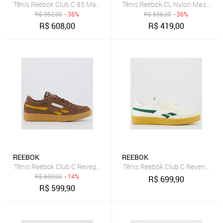
Tênis Reebok Club C 85 Masculino Preto
Tênis Reebok CL Nylon Masculin
R$
952,00
- 36%
R$
656,00
- 36%
R$
608,00
R$
419,00
REEBOK
REEBOK
Tênis Reebok Club C Revege Marrom
Tênis Reebok Club C Revenge Br
R$
699,90
- 14%
R$
699,90
R$
599,90