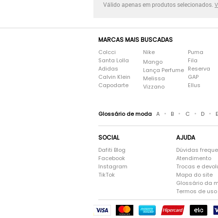
Válido apenas em produtos selecionados.
V
MARCAS MAIS BUSCADAS
Colcci
Nike
Puma
Santa Lolla
Fila
Mango
Adidas
Reserva
Lança Perfume
Calvin Klein
GAP
Melissa
Capodarte
Ellus
Vizzano
•
•
•
•
Glossário de moda
A
B
C
D
SOCIAL
AJUDA
Dafiti Blog
Dúvidas frequ
Facebook
Atendimento
Instagram
Trocas e devo
TikTok
Mapa do site
Glossário da 
Termos de uso