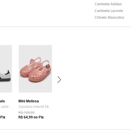
Camiseta Adidas
Camiseta Lacoste
Chinelo Masculino
nals
Mini Melissa
Tênis Unissex adidas Originals Samba OG Branco
Sandália Infantil Mini Melissa Possession Shiny B Rosê
R$ 109,90
Pix
R$ 64,99
no Pix