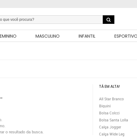
EMININO
MASCULINO
INFANTIL
ESPORTIV
TÁ EM ALTA!
All Star Branco
""
Biquini
Bolsa Colcci
o.
Bolsa Santa Lolla
mo.
Calça Jogger
trar o resultado da busca.
Calça Wide Leg