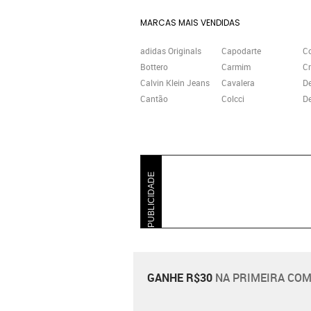
MARCAS MAIS VENDIDAS
adidas Originals
Capodarte
C
Bottero
Carmim
Cr
Calvin Klein Jeans
Cavalera
D
Cantão
Colcci
De
PUBLICIDADE
GANHE R$30
NA PRIMEIRA COM