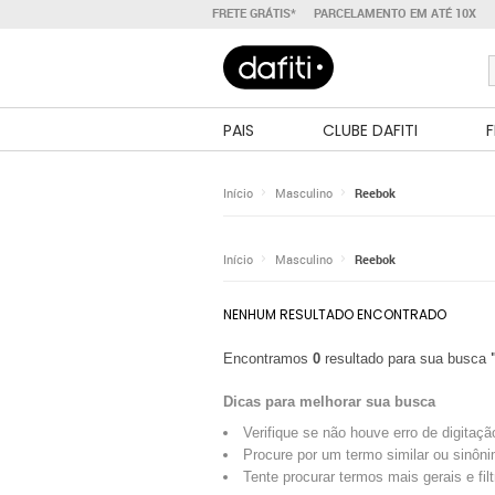
FRETE GRÁTIS*
PARCELAMENTO EM ATÉ 10X
PAIS
CLUBE DAFITI
F
Início
Masculino
Reebok
Início
Masculino
Reebok
NENHUM RESULTADO ENCONTRADO
Encontramos
0
resultado para sua busca
Dicas para melhorar sua busca
Verifique se não houve erro de digitaçã
Procure por um termo similar ou sinôni
Tente procurar termos mais gerais e fil