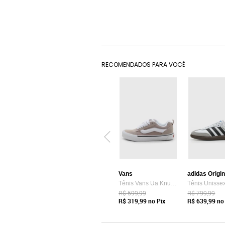
RECOMENDADOS PARA VOCÊ
Vans
adidas Origi
Tênis Vans Ua Knu Skool Bege
R$ 599,99
R$ 799,99
R$ 319,99
no Pix
R$ 639,99
no 