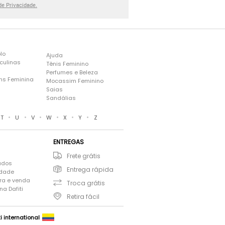
 de Privacidade.
lo
Ajuda
culinas
Tênis Feminino
Perfumes e Beleza
ns Feminina
Mocassim Feminino
s
Saias
Sandálias
•
•
•
•
•
•
T
U
V
W
X
Y
Z
ENTREGAS
Frete grátis
ados
Entrega rápida
idade
ra e venda
Troca grátis
a Dafiti
Retira fácil
ti international