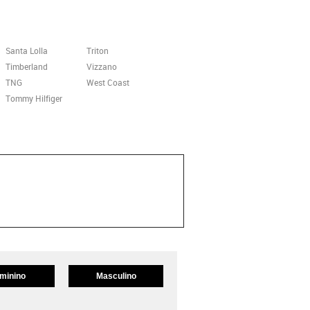
Santa Lolla
Triton
Timberland
Vizzano
TNG
West Coast
Tommy Hilfiger
minino
Masculino