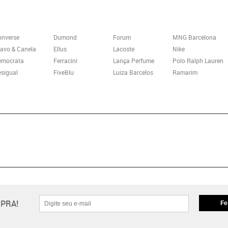
onverse
Dumond
Forum
MNG Barcelona
avo & Canela
Ellus
Lacoste
Nike
emocrata
Ferracini
Lança Perfume
Polo Ralph Lauren
sigual
FiveBlu
Luiza Barcelos
Ramarim
PRA!
Fe