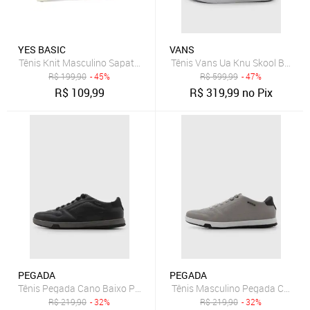
YES BASIC
VANS
Tênis Knit Masculino Sapatenis Casual Leve Confortável Premium P
Tênis Vans Ua Knu Skool Bege
R$
199,90
- 45%
R$
599,99
- 47%
R$
109,99
R$
319,99
no Pix
PEGADA
PEGADA
Tênis Pegada Cano Baixo Preto
Tênis Masculino Pegada Cano B
R$
219,90
- 32%
R$
219,90
- 32%