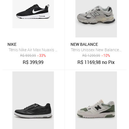
NIKE
NEW BALANCE
Tênis Nike Air Max Nuaxis Masculino
Tênis Unissex New Balance 9060
R$
599,99
- 33%
R$
1299,99
- 10%
R$
399,99
R$
1169,98
no Pix