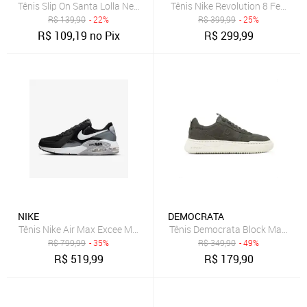
Tênis Slip On Santa Lolla New Preto
Tênis Nike Revolution 8 Feminin
R$
139,90
- 22%
R$
399,99
- 25%
R$
109,19
no Pix
R$
299,99
NIKE
DEMOCRATA
Tênis Nike Air Max Excee Masculino
Tênis Democrata Block Masculin
R$
799,99
- 35%
R$
349,90
- 49%
R$
519,99
R$
179,90