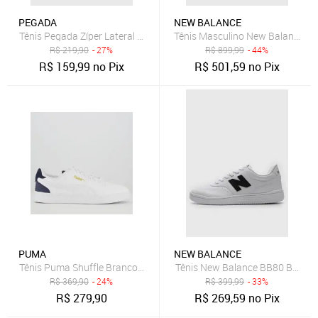
PEGADA
NEW BALANCE
Tênis Pegada Zíper Lateral Preto
Tênis Masculino New Balance 5
R$
219,90
- 27%
R$
899,99
- 44%
R$
159,99
no Pix
R$
501,59
no Pix
PUMA
NEW BALANCE
Tênis Puma Shuffle Branco e Dourado
Tênis New Balance BB80 Branco
R$
369,90
- 24%
R$
399,99
- 33%
R$
279,90
R$
269,59
no Pix