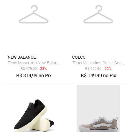
NEW BALANCE
COLCCI
Tênis Masculino New Balance Amaste Branco
Tênis Masculino Colcci Couro Be
R$
479,99
- 33%
R$
299,90
- 50%
R$
319,99
no Pix
R$
149,99
no Pix