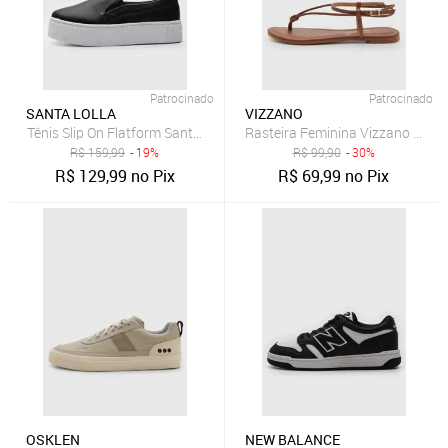
Patrocinado
Patrocinado
SANTA LOLLA
VIZZANO
Tênis Slip On Flatform Santa Lolla Liso Preto
Rasteira Feminina Vizzano Tira
R$
159,99
- 19%
R$
99,90
- 30%
R$
129,99
no Pix
R$
69,99
no Pix
OSKLEN
NEW BALANCE