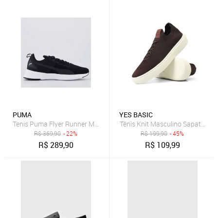
PUMA
YES BASIC
Tenis Puma Flyer Runner Mesh BDP Preto
Tênis Knit Masculino Sapatenis 
R$
369,90
- 22%
R$
199,90
- 45%
R$
289,90
R$
109,99