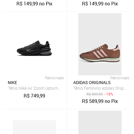
R$
149,99
no Pix
R$
149,99
no Pix
Patrocinado
Patrocinado
NIKE
ADIDAS ORIGINALS
Tênis Nike Air Zoom Upturn Masculino
Tênis Feminino adidas Originals
R$
699,99
- 16%
R$
749,99
R$
589,99
no Pix