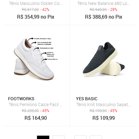
Tênis Masculino Osklen Couro Verde
Tênis New Balance 480 Low Pre
R$
617,00
- 42%
R$
549,99
- 29%
R$
354,99
no Pix
R$
388,69
no Pix
FOOTWORKS
YES BASIC
Tênis Feminino Calce Facil Estilo Jogger 112 Branco
Tênis Knit Masculino Sapatenis
R$
299,90
- 45%
R$
199,90
- 45%
R$
164,90
R$
109,99