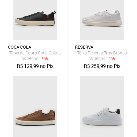
COCA COLA
RESERVA
Tênis de Couro Coca Cola Houston Leather Preto
Tênis Reserva Troy Branco
R$
259,90
- 50%
R$
389,99
- 33%
R$
129,99
no Pix
R$
259,99
no Pix