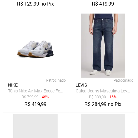
R$
129,99
no Pix
R$
419,99
Patrocinado
Patrocinado
NIKE
LEVIS
Tênis Nike Air Max Excee Feminino
Calça Jeans Masculina Levis 511 
R$
799,99
- 48%
R$
339,90
- 16%
R$
419,99
R$
284,99
no Pix