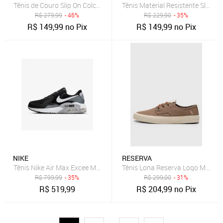
Tênis de Couro Slip On Colcci Conforto Preto
Tênis Material Resistente Slip On 
R$
279,99
- 46%
R$
229,90
- 35%
R$
149,99
no Pix
R$
149,99
no Pix
NIKE
RESERVA
Tênis Nike Air Max Excee Masculino
Tênis Lona Reserva Logo Marro
R$
799,99
- 35%
R$
299,00
- 31%
R$
519,99
R$
204,99
no Pix