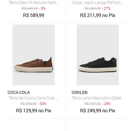
Tênis Nike V5 Runner Feminino
Calça Jeans Lança Perfume Mo
R$
649,99
- 9%
R$
289,99
- 27%
R$
589,99
R$
211,99
no Pix
COCA COLA
OSKLEN
Tênis de Couro Coca Cola Houston Leather Marrom
Tênis Lona Masculino Osklen Drif
R$
259,90
- 50%
R$
347,00
- 28%
R$
129,99
no Pix
R$
249,99
no Pix