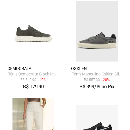
DEMOCRATA
OSKLEN
Tênis Democrata Block Masculino Verde
Tênis Masculino Osklen Glide Ci
R$
349,90
- 49%
R$
557,00
- 28%
R$
179,90
R$
399,99
no Pix