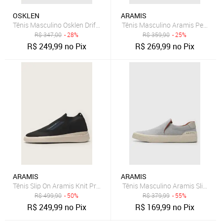
OSKLEN
ARAMIS
Tênis Masculino Osklen Drift Marrom
Tênis Masculino Aramis Peak R
R$
347,00
- 28%
R$
359,90
- 25%
R$
249,99
no Pix
R$
269,99
no Pix
ARAMIS
ARAMIS
Tênis Slip On Aramis Knit Preto
Tênis Masculino Aramis Slip On 
R$
499,90
- 50%
R$
379,99
- 55%
R$
249,99
no Pix
R$
169,99
no Pix