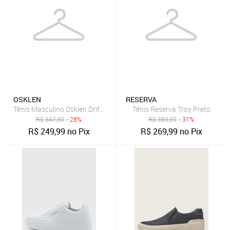
OSKLEN
RESERVA
Tênis Masculino Osklen Drift Cinza
Tênis Reserva Troy Preto
R$
347,00
- 28%
R$
389,99
- 31%
R$
249,99
no Pix
R$
269,99
no Pix