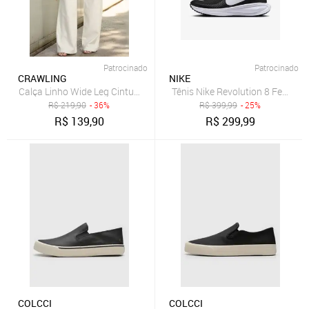
Patrocinado
Patrocinado
CRAWLING
NIKE
Calça Linho Wide Leg Cintura Alta Feminina
Tênis Nike Revolution 8 Feminin
R$
219,90
- 36%
R$
399,99
- 25%
R$
139,90
R$
299,99
COLCCI
COLCCI