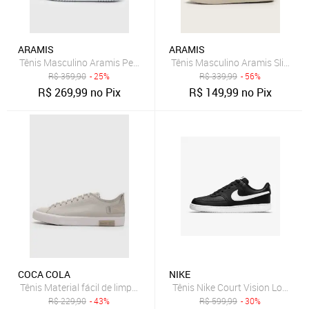
ARAMIS
ARAMIS
Tênis Masculino Aramis Peak Road Branco
Tênis Masculino Aramis Slip-On 
R$
359,90
- 25%
R$
339,99
- 56%
R$
269,99
no Pix
R$
149,99
no Pix
COCA COLA
NIKE
Tênis Material fácil de limpar Coca Cola Jenks Town Bege
Tênis Nike Court Vision Low Ne
R$
229,90
- 43%
R$
599,99
- 30%