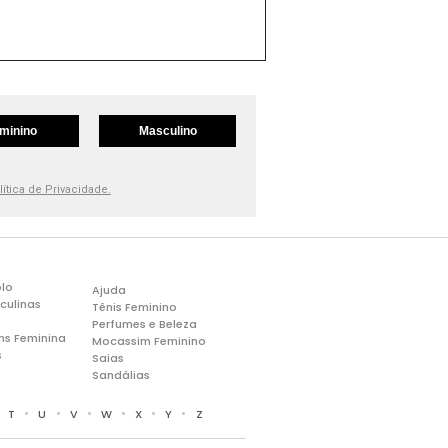
minino
Masculino
lítica de Privacidade.
lo
Ajuda
culinas
Tênis Feminino
Perfumes e Beleza
ns Feminina
Mocassim Feminino
s
Saias
Sandálias
•
•
•
•
•
•
•
T
U
V
W
X
Y
Z