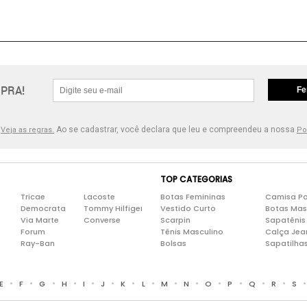
PRA!
Fe
.
Ao se cadastrar, você declara que leu e compreendeu a nossa
Veja as regras.
Po
TOP CATEGORIAS
Tricae
Lacoste
Botas Femininas
Camisa Po
Democrata
Tommy Hilfiger
Vestido Curto
Botas Mas
Via Marte
Converse
Scarpin
Sapatênis
Forum
Tênis Masculino
Calça Jea
Ray-Ban
Bolsas
Sapatilha
•
•
•
•
•
•
•
•
•
•
•
•
•
•
E
F
G
H
I
J
K
L
M
N
O
P
Q
R
S