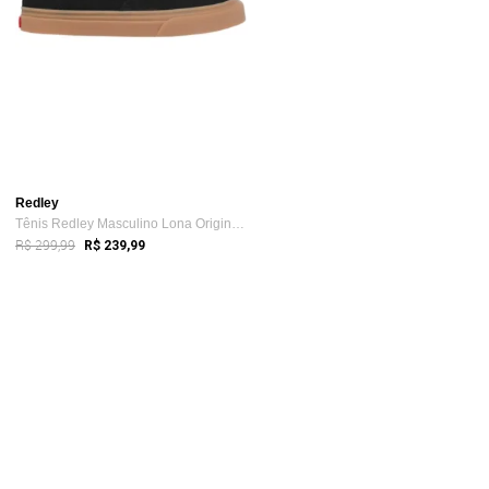
Redley
Tênis Redley Masculino Lona Originals La...
R$ 299,99
R$ 239,99