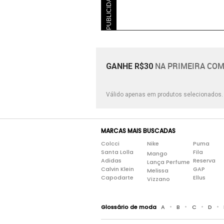
PUBLICIDADE
NA PRIMEIRA COM
GANHE R$30
Válido apenas em produtos selecionados
MARCAS MAIS BUSCADAS
Colcci
Nike
Puma
Santa Lolla
Fila
Mango
Adidas
Reserva
Lança Perfume
Calvin Klein
GAP
Melissa
Capodarte
Ellus
Vizzano
•
•
•
•
Glossário de moda
A
B
C
D