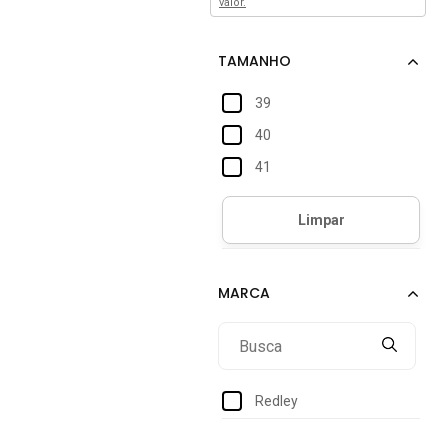
valor.
39
40
41
Redley