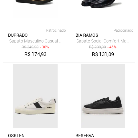
Patrocinado
Patrocinado
DUPRADO
BIA RAMOS
Sapato Masculino Casual Derby New Crepe Premium
Sapato Social Comfort Masculin
R$
249,90
- 30%
R$
239,90
- 45%
R$
174,93
R$
131,09
OSKLEN
RESERVA