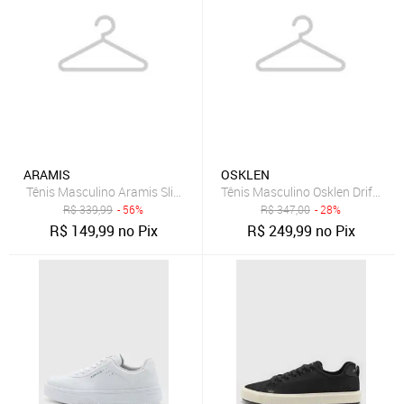
ARAMIS
OSKLEN
Tênis Masculino Aramis Slip-On Azul Marinho
Tênis Masculino Osklen Drift Cin
R$
339,99
- 56%
R$
347,00
- 28%
R$
149,99
no Pix
R$
249,99
no Pix