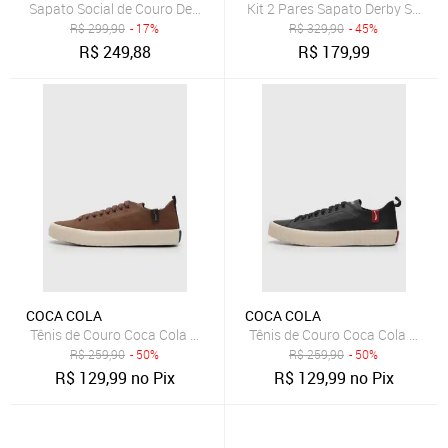
Sapato Social de Couro Democrata Masculino Unique 640101 Preto
Kit 2 Pares Sapato Derby Social
R$
299,90
- 17%
R$
329,90
- 45%
R$
249,88
R$
179,99
COCA COLA
COCA COLA
Tênis de Couro Coca Cola Houston Leather Marrom
Tênis de Couro Coca Cola Houst
R$
259,90
- 50%
R$
259,90
- 50%
R$
129,99
no Pix
R$
129,99
no Pix