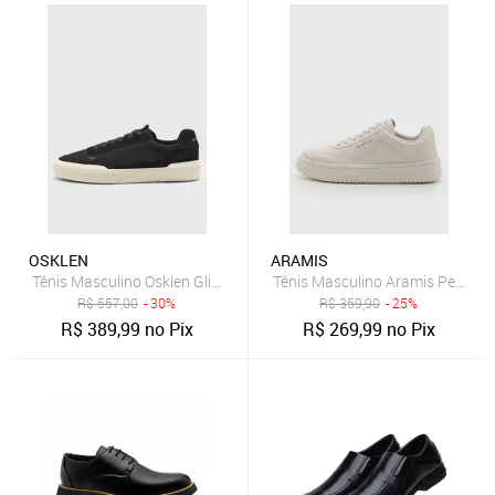
OSKLEN
ARAMIS
Tênis Masculino Osklen Glide Preto
Tênis Masculino Aramis Peak R
R$
557,00
- 30%
R$
359,90
- 25%
R$
389,99
no Pix
R$
269,99
no Pix