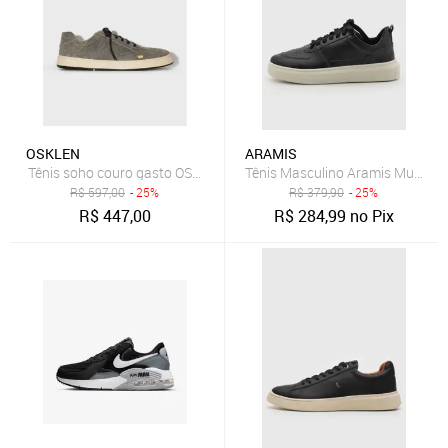
OSKLEN
ARAMIS
Tênis soho couro gasto OSKLEN
Tênis Masculino Aramis Multi Av
R$
597,00
- 25%
R$
379,90
- 25%
R$
447,00
R$
284,99
no Pix