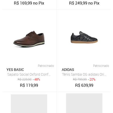
R$
169,99
no Pix
R$
249,99
no Pix
Patrocinado
Patrocinado
YES BASIC
ADIDAS
Sapato Social Oxford Confortável Masculino Marrom
Tênis Samba OG adidas Originals
R$
229,90
- 48%
R$
799,99
- 20%
R$
119,99
R$
639,99