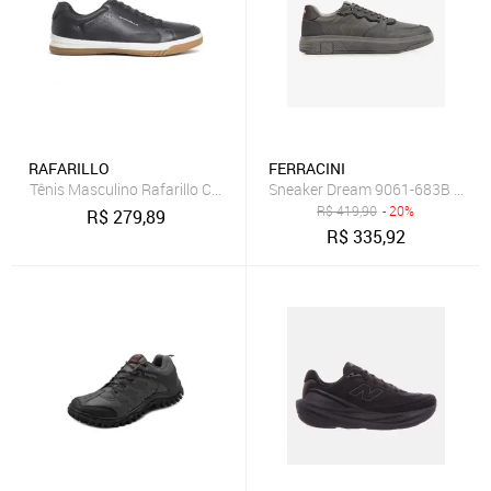
RAFARILLO
FERRACINI
Tênis Masculino Rafarillo Casual Confortável com Cadarço Clássico
Sneaker Dream 9061-683B Cinz
R$
419,90
- 20%
R$
279,89
R$
335,92