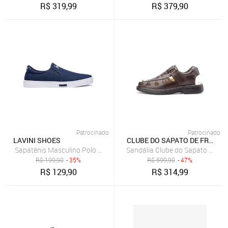
R$
319,99
R$
379,90
Patrocinado
Patrocinado
LAVINI SHOES
CLUBE DO SAPATO DE FRANCA
Sapatênis Masculino Polo Joy Slip On Casual Todos Tamanhos Mar
Sandália Clube do Sapato de Fr
R$
199,90
- 35%
R$
599,90
- 47%
R$
129,90
R$
314,99