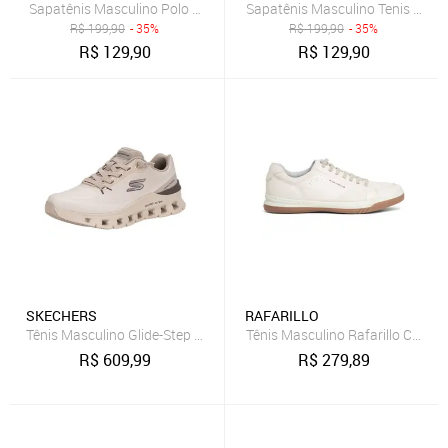
Sapatênis Masculino Polo Joy Slip On Casual Todos Tamanhos Café
Sapatênis Masculino Tenis Polo
R$
199,90
- 35%
R$
199,90
- 35%
R$
129,90
R$
129,90
SKECHERS
RAFARILLO
Tênis Masculino Glide-Step Pro-Waverra Skechers 233132 5670132
Tênis Masculino Rafarillo Casua
R$
609,99
R$
279,89