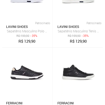
Patrocinado
Patrocinado
LAVINI SHOES
LAVINI SHOES
Sapatênis Masculino Polo Joy Slip On Casual Todos Tamanhos Arei
Sapatênis Masculino Tenis Polo
R$
199,90
- 35%
R$
199,90
- 35%
R$
129,90
R$
129,90
FERRACINI
FERRACINI