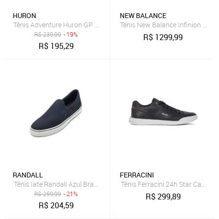
HURON
NEW BALANCE
Tênis Adventure Huron GP HR26-235ES
Tênis New Balance Infinion 108
R$
239,99
- 19%
R$
1299,99
R$
195,29
RANDALL
FERRACINI
Tênis Iate Randall Azul Branco Yatch L AD RL26
Tênis Ferracini 24h Star Casual 
R$
259,99
- 21%
R$
299,89
R$
204,59