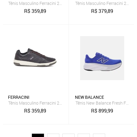
Tênis Masculino Ferracini 24h Casual Vox Conforto Cadarço Elástic
Tênis Masculino Ferracini 24h C
R$
359,89
R$
379,89
FERRACINI
NEW BALANCE
Tênis Masculino Ferracini 24h Casual Vox Conforto Cadarço Elásti
Tênis New Balance Fresh Foam 
R$
359,89
R$
899,99