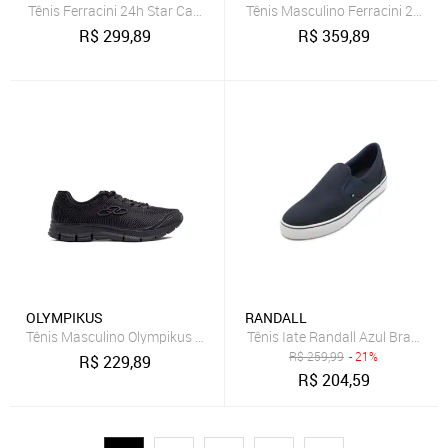
Tênis Ferracini 24h Star Casual Couro Legítimo Confortável Cadarço
Tênis Masculino Ferracini 24h C
R$
299,89
R$
359,89
OLYMPIKUS
RANDALL
Tênis Masculino Olympikus Proof 3 Preto/cinza
Tênis Iate Randall Azul Branco 
R$
259,99
- 21%
R$
229,89
R$
204,59