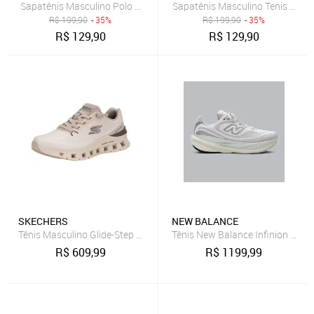
Sapatênis Masculino Polo Joy Slip On Casual Todos Tamanhos Café
Sapatênis Masculino Tenis Polo
R$
199,90
- 35%
R$
199,90
- 35%
R$
129,90
R$
129,90
SKECHERS
NEW BALANCE
Tênis Masculino Glide-Step Pro-Waverra Skechers 233132 5670132
Tênis New Balance Infinion 108
R$
609,99
R$
1199,99