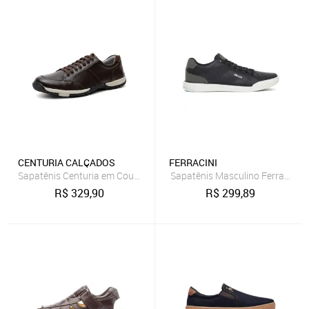
CENTURIA CALÇADOS
FERRACINI
Sapatênis Centuria em Couro Tamanho Especial Café
Sapatênis Masculino Ferracini 
R$
329,90
R$
299,89