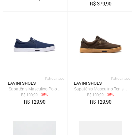
R$
379,90
Patrocinado
Patrocinado
LAVINI SHOES
LAVINI SHOES
Sapatênis Masculino Polo Joy Slip On Casual Todos Tamanhos Mar
Sapatênis Masculino Tenis Polo
R$
199,90
- 35%
R$
199,90
- 35%
R$
129,90
R$
129,90