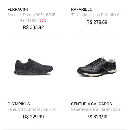
FERRACINI
RAFARILLO
Sneaker Dream 9061-683B Cinza
Tênis Masculino Rafarillo Casua
R$
419,90
- 20%
R$
279,89
R$
335,92
OLYMPIKUS
CENTURIA CALÇADOS
Tênis Masculino Olympikus Proof 3
Sapatênis Centuria em Couro Ta
R$
229,99
R$
329,90