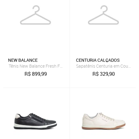
NEW BALANCE
CENTURIA CALÇADOS
Tênis New Balance Fresh Foam X More V6 Masculino
Sapatênis Centuria em Couro Ta
R$
899,99
R$
329,90