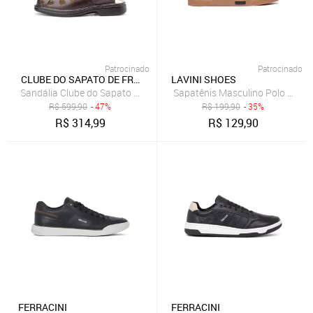
Patrocinado
Patrocinado
CLUBE DO SAPATO DE FRANCA
LAVINI SHOES
Sandália Clube do Sapato de Franca de Couro Antistress Conforto
Sapatênis Masculino Polo Joy S
R$
599,90
- 47%
R$
199,90
- 35%
R$
314,99
R$
129,90
FERRACINI
FERRACINI