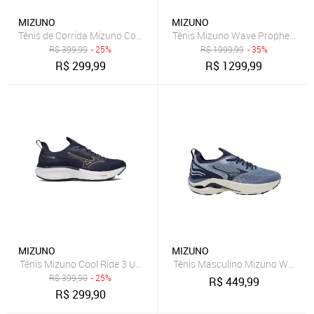
MIZUNO
MIZUNO
Tênis de Corrida Mizuno Cool Ride 3
Tênis Mizuno Wave Prophecy Be
R$
399,99
- 25%
R$
1999,99
- 35%
R$
299,99
R$
1299,99
MIZUNO
MIZUNO
Tênis Mizuno Cool Ride 3 Unissex Azul Marinho
Tênis Masculino Mizuno Wave Ze
R$
399,90
- 25%
R$
449,99
R$
299,90