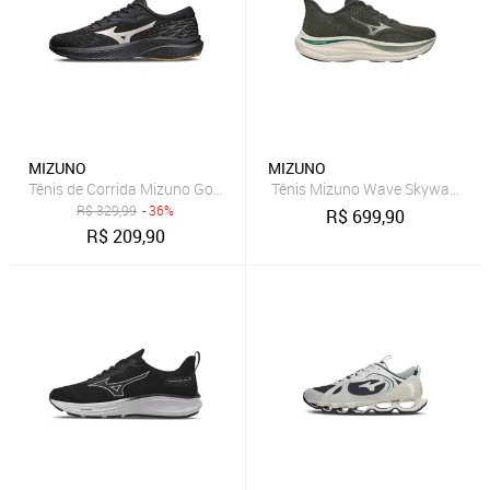
MIZUNO
MIZUNO
Tênis de Corrida Mizuno Goya
Tênis Mizuno Wave Skyway Mascu
R$
329,99
- 36%
R$
699,90
R$
209,90