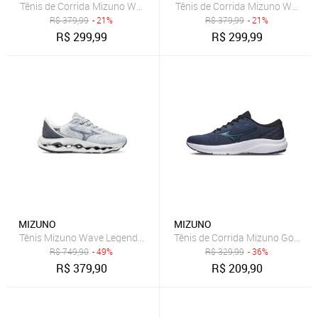
Tênis de Corrida Mizuno Wave Falcon 5
Tênis de Corrida Mizuno Wave F
R$
379,99
- 21%
R$
379,99
- 21%
R$
299,99
R$
299,99
MIZUNO
MIZUNO
Tênis Mizuno Wave Legend 4 Masculino Cinza
Tênis de Corrida Mizuno Goya
R$
749,90
- 49%
R$
329,99
- 36%
R$
379,90
R$
209,90