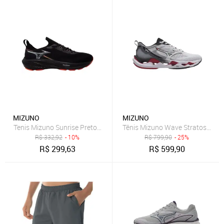
MIZUNO
MIZUNO
Tenis Mizuno Sunrise Preto Preto
Tênis Mizuno Wave Stratos 3 Mas
R$
332,92
- 10%
R$
799,90
- 25%
R$
299,63
R$
599,90