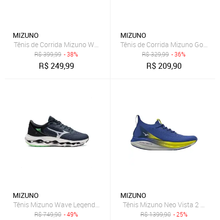
MIZUNO
MIZUNO
Tênis de Corrida Mizuno Wave Titan 3
Tênis de Corrida Mizuno Goya
R$
399,99
- 38%
R$
329,99
- 36%
R$
249,99
R$
209,90
MIZUNO
MIZUNO
Tênis Mizuno Wave Legend 4 Masculino Azul Marinho
Tênis Mizuno Neo Vista 2 Mascul
R$
749,90
- 49%
R$
1399,90
- 25%