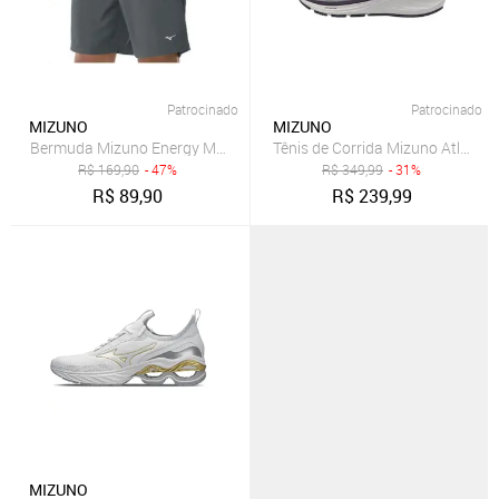
Patrocinado
Patrocinado
MIZUNO
MIZUNO
Bermuda Mizuno Energy M 7" Masculina Grafite
Tênis de Corrida Mizuno Atlantis
R$
169,90
- 47%
R$
349,99
- 31%
R$
89,90
R$
239,99
MIZUNO