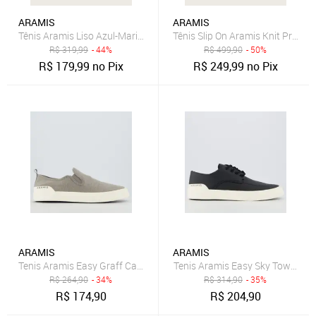
ARAMIS
ARAMIS
Tênis Aramis Liso Azul-Marinho
Tênis Slip On Aramis Knit Preto
R$
319,99
- 44%
R$
499,90
- 50%
R$
179,99
no Pix
R$
249,99
no Pix
ARAMIS
ARAMIS
Tenis Aramis Easy Graff Canvas Marrom
Tenis Aramis Easy Sky Town Pre
R$
264,90
- 34%
R$
314,90
- 35%
R$
174,90
R$
204,90