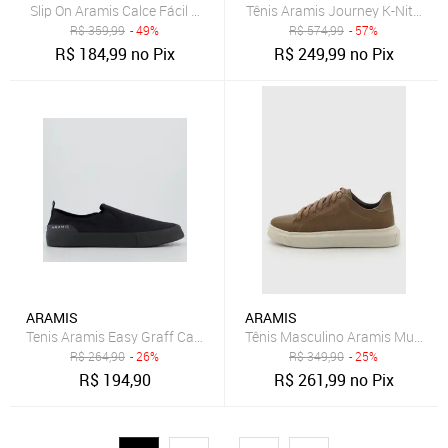
Slip On Aramis Calce Fácil Bege
Tênis Aramis Journey K-Nit Cinz
R$
359,99
- 49%
R$
574,99
- 57%
R$
184,99
no Pix
R$
249,99
no Pix
ARAMIS
ARAMIS
Tenis Aramis Easy Graff Canvas All Black
Tênis Masculino Aramis Multi T
R$
264,90
- 26%
R$
349,90
- 25%
R$
194,90
R$
261,99
no Pix