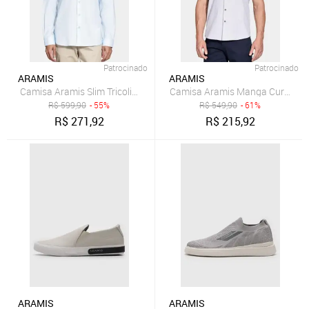
Patrocinado
Patrocinado
ARAMIS
ARAMIS
Camisa Aramis Slim Tricoline Algodão Manga Longa Azul
Camisa Aramis Manga Curta Sli
R$
599,90
- 55%
R$
549,90
- 61%
R$
271,92
R$
215,92
ARAMIS
ARAMIS