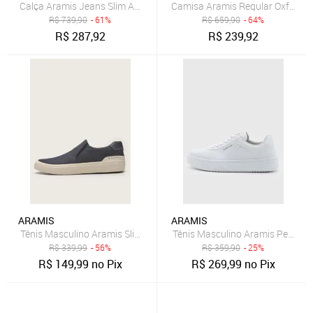
Calça Aramis Jeans Slim Azul Escuro Azul Escuro
Camisa Aramis Regular Oxford 
R$
739,90
- 61%
R$
659,90
- 64%
R$
287,92
R$
239,92
ARAMIS
ARAMIS
Tênis Masculino Aramis Slip-On Azul Marinho
Tênis Masculino Aramis Peak R
R$
339,99
- 56%
R$
359,90
- 25%
R$
149,99
no Pix
R$
269,99
no Pix