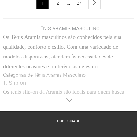
1
2
...
27
TÊNIS ARAMIS MASCULINO
Os Tênis Aramis masculinos são conhecidos pela sua
qualidade, conforto e estilo. Com uma variedade de
modelos disponíveis, atendem às necessidades de
diferentes ocasiões e preferências de estilo.
Categorias de Tênis Aramis Masculino
1. Slip-on
Os tênis slip-on da Aramis são ideais para quem busca
praticidade e conforto. Com design fácil de calçar e sem
cadarço, são perfeitos para o dia a dia.
2. Casual
PUBLICIDADE
Os tênis casuais da Aramis combinam estilo e