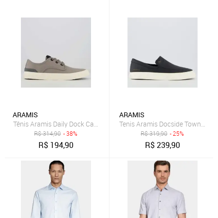
ARAMIS
ARAMIS
Tênis Aramis Daily Dock Canvas Cinza
Tenis Aramis Docside Town Pret
R$
314,90
- 38%
R$
319,90
- 25%
R$
194,90
R$
239,90