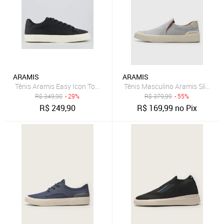
ARAMIS
ARAMIS
Tênis Aramis Easy Icon Town Preto
Tênis Masculino Aramis Slip On 
R$
349,90
- 29%
R$
379,99
- 55%
R$
249,90
R$
169,99
no Pix