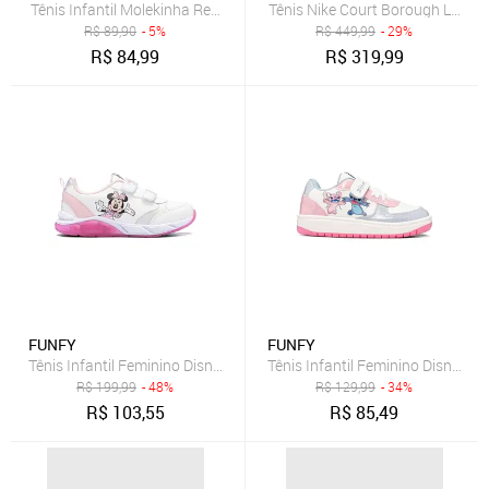
Tênis Infantil Molekinha Recortes Rosa
Tênis Nike Court Borough Low Rec
R$
89,90
- 5%
R$
449,99
- 29%
R$
84,99
R$
319,99
FUNFY
FUNFY
R$
199,99
- 48%
R$
129,99
- 34%
R$
103,55
R$
85,49