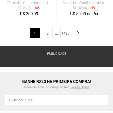
Tênis Nike Court Borough Low Recraft Infantil
Sandália Infantil Mini Melissa Po
R$
449,99
- 40%
R$
109,90
- 45%
R$
269,99
R$
59,99
no Pix
1
2
...
1425
PUBLICIDADE
GANHE R$20 NA PRIMEIRA COMPRA!
Insira seu email no campo abaixo.
Veja as regras