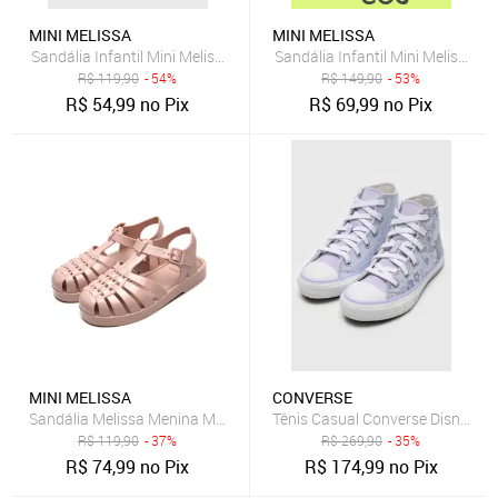
MINI MELISSA
MINI MELISSA
Sandália Infantil Mini Melissa Possession Shiny B Transparente e P
Sandália Infantil Mini Melissa Fi
R$
119,90
- 54%
R$
149,90
- 53%
R$
54,99
no Pix
R$
69,99
no Pix
MINI MELISSA
CONVERSE
Sandália Melissa Menina Mel Possession Nude
R$
119,90
- 37%
R$
269,90
- 35%
R$
74,99
no Pix
R$
174,99
no Pix