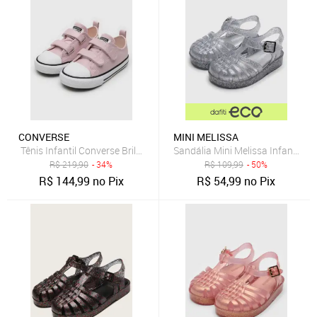
CONVERSE
MINI MELISSA
Tênis Infantil Converse Brilhante Fita Dupla Aderente Rosa
Sandália Mini Melissa Infantil P
R$
219,90
- 34%
R$
109,99
- 50%
R$
144,99
no Pix
R$
54,99
no Pix