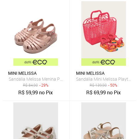
MINI MELISSA
MINI MELISSA
Sandália Melissa Menina Possession Bb Nude
Sandália Mini Melissa Playtime 
R$
84,90
- 29%
R$
139,90
- 50%
R$
59,99
no Pix
R$
69,99
no Pix