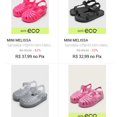
MINI MELISSA
MINI MELISSA
Sandália Infantil Mini Melissa Possession Bb Pink
Sandália Infantil Mini Melissa 
R$
99,90
- 62%
R$
69,90
- 53%
R$
37,99
no Pix
R$
32,99
no Pix