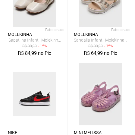
Patrocinado
Patrocinado
MOLEKINHA
MOLEKINHA
Sapatilha Infantil Molekinha Verniz Off-White
Sandália Infantil Molekinha Tiras
R$
99,90
- 15%
R$
99,90
- 35%
R$
84,99
no Pix
R$
64,99
no Pix
NIKE
MINI MELISSA