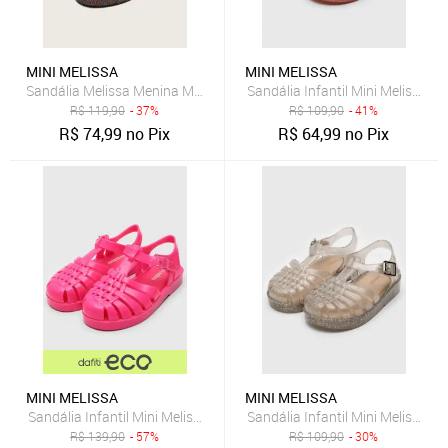
MINI MELISSA
MINI MELISSA
Sandália Melissa Menina Mel Possession Marrom
Sandália Infantil Mini Melissa P
R$
119,90
- 37%
R$
109,90
- 41%
R$
74,99
no Pix
R$
64,99
no Pix
MINI MELISSA
MINI MELISSA
Sandália Infantil Mini Melissa Possession Pink
Sandália Infantil Mini Melissa P
R$
139,90
- 57%
R$
109,90
- 30%