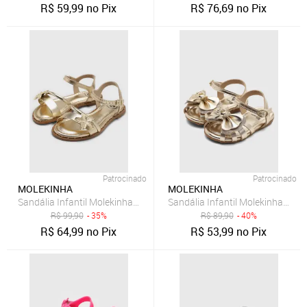
R$
59,99
no Pix
R$
76,69
no Pix
Patrocinado
Patrocinado
MOLEKINHA
MOLEKINHA
Sandália Infantil Molekinha Tiras Flor Dourada
Sandália Infantil Molekinha Laç
R$
99,90
- 35%
R$
89,90
- 40%
R$
64,99
no Pix
R$
53,99
no Pix