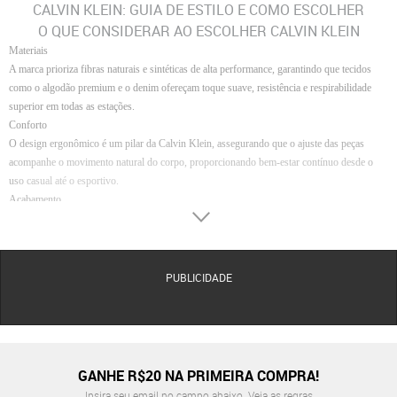
CALVIN KLEIN: GUIA DE ESTILO E COMO ESCOLHER
O QUE CONSIDERAR AO ESCOLHER CALVIN KLEIN
Materiais
A marca prioriza fibras naturais e sintéticas de alta performance, garantindo que tecidos
como o algodão premium e o denim ofereçam toque suave, resistência e respirabilidade
superior em todas as estações.
Conforto
O design ergonômico é um pilar da Calvin Klein, assegurando que o ajuste das peças
acompanhe o movimento natural do corpo, proporcionando bem-estar contínuo desde o
uso casual até o esportivo.
Acabamento
Cada peça passa por um controle rigoroso de costura e modelagem, resultando em
acabamentos limpos, alinhados e detalhes estratégicos que elevam a durabilidade e o visual
sofisticado do produto.
Durabilidade
PUBLICIDADE
A engenharia têxtil aplicada garante que as cores, formas e texturas das peças resistam às
lavagens frequentes, mantendo a integridade da marca e o aspecto de item novo por muito
mais tempo.
Modelos e Variações
A Calvin Klein oferece diversas linhas para atender
GANHE R$20 NA PRIMEIRA COMPRA!
Insira seu email no campo abaixo.
Veja as regras