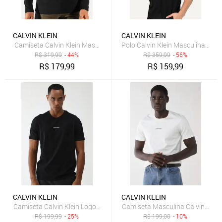
CALVIN KLEIN
CALVIN KLEIN
Camiseta Calvin Klein Masculina Manga Longa Institutional Grey Lo
Polo Calvin Klein Masculina Piq
R$
319,99
- 44%
R$
359,99
- 56%
R$
179,99
R$
159,99
CALVIN KLEIN
CALVIN KLEIN
Camiseta Calvin Klein Logo Preta
Camiseta Masculina Calvin Klei
R$
199,99
- 25%
R$
199,00
- 10%