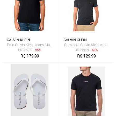
CALVIN KLEIN
CALVIN KLEIN
Polo Calvin Klein Jeans Masculina Piquet Regular Re Issue Preta
Camiseta Calvin Klein Masculina
R$
399,99
- 55%
R$
399,99
- 68%
R$
179,99
R$
129,99