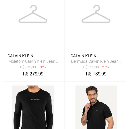
CALVIN KLEIN
CALVIN KLEIN
Moletom Calvin Klein Jeans Masculino Crewneck Light Front Logo P
Bermuda Calvin Klein Jeans Mol
R$
379,99
- 26%
R$
399,99
- 53%
R$
279,99
R$
189,99