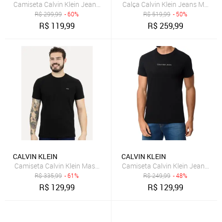
Camiseta Calvin Klein Jeans Masculina New Mono Logo Re Issue Pr
Calça Calvin Klein Jeans Mascu
R$
299,99
- 60%
R$
519,99
- 50%
R$
119,99
R$
259,99
CALVIN KLEIN
CALVIN KLEIN
Camiseta Calvin Klein Masculina Piquet Orgânico Preta
Camiseta Calvin Klein Jeans Mas
R$
335,99
- 61%
R$
249,99
- 48%
R$
129,99
R$
129,99