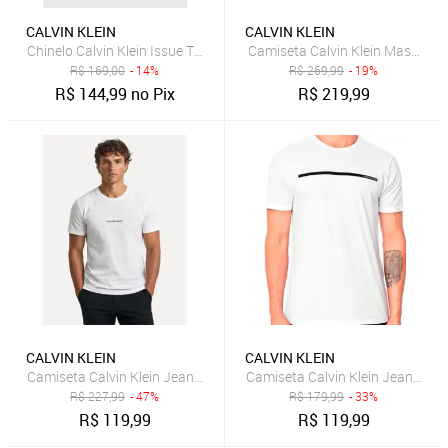
CALVIN KLEIN
CALVIN KLEIN
Chinelo Calvin Klein Issue Tiras Branco
Camiseta Calvin Klein Masculina
R$
169,00
- 14%
R$
269,99
- 19%
R$
144,99
no Pix
R$
219,99
CALVIN KLEIN
CALVIN KLEIN
Camiseta Calvin Klein Jeans Masculina Institutional Small Logo Bra
Camiseta Calvin Klein Jeans Ma
R$
227,99
- 47%
R$
179,99
- 33%
R$
119,99
R$
119,99