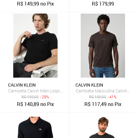
R$
149,99
no Pix
R$
179,99
CALVIN KLEIN
CALVIN KLEIN
Camiseta Calvin Klein Logo Preta
Camiseta Masculina Calvin Klei
R$
199,00
- 29%
R$
199,00
- 41%
R$
140,89
no Pix
R$
117,49
no Pix