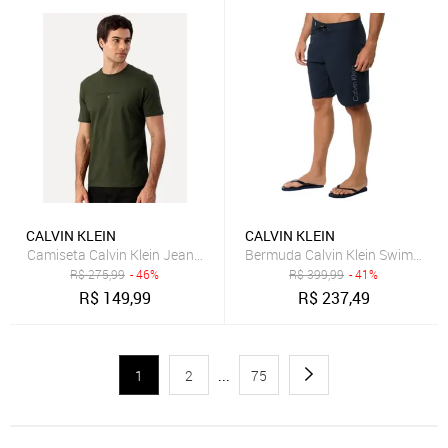
CALVIN KLEIN
CALVIN KLEIN
Camiseta Calvin Klein Jeans Masculina Committed to the Environmen
Bermuda Calvin Klein Swimwear 
R$
275,99
- 46%
R$
399,99
- 41%
R$
149,99
R$
237,49
1
2
...
75