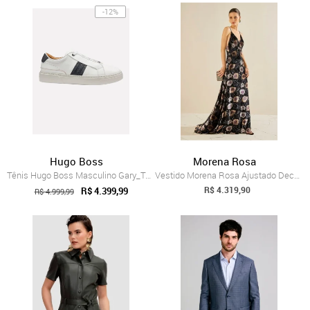
-12%
Hugo Boss
Morena Rosa
Tênis Hugo Boss Masculino Gary_Tenn_Itelwv Branco
Vestido Morena Rosa Ajustado Decote V Co...
R$ 4.319,90
R$ 4.399,99
R$ 4.999,99