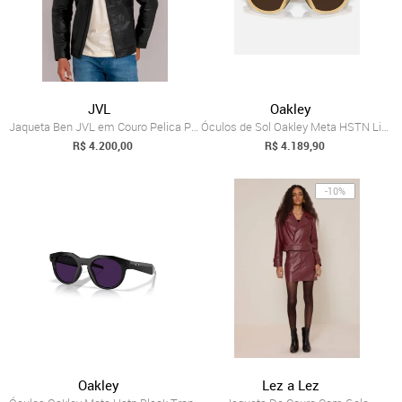
JVL
Oakley
Jaqueta Ben JVL em Couro Pelica Preto
Óculos de Sol Oakley Meta HSTN Light Cur...
R$ 4.200,00
R$ 4.189,90
-10%
Oakley
Lez a Lez