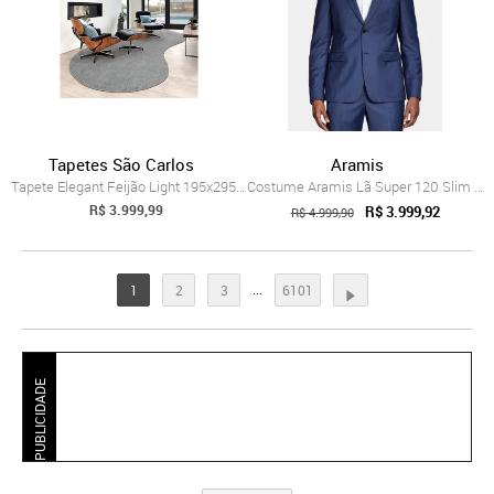
Tapetes São Carlos
Aramis
Tapete Elegant Feijão Light 195x295cm Ta...
Costume Aramis Lã Super 120 Slim Azul
R$ 3.999,99
R$ 3.999,92
R$ 4.999,90
...
1
2
3
6101
PUBLICIDADE