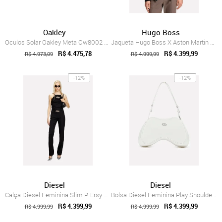
Oakley
Hugo Boss
Oculos Solar Oakley Meta Ow8002 80020651
Jaqueta Hugo Boss X Aston Martin Masculi...
R$ 4.475,78
R$ 4.399,99
R$ 4.973,09
R$ 4.999,99
-12%
-12%
Diesel
Diesel
Calça Diesel Feminina Slim P-Ersy Trousers Preta
Bolsa Diesel Feminina Play Shoulder Bran...
R$ 4.399,99
R$ 4.399,99
R$ 4.999,99
R$ 4.999,99