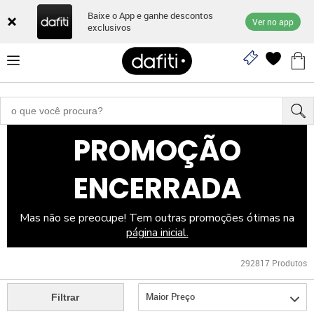
Baixe o App e ganhe descontos
Ver no app
exclusivos
PROMOÇÃO
ENCERRADA
Mas não se preocupe! Tem outras promoções ótimas na
página inicial.
292817
Produtos
Maior Preço
Filtrar