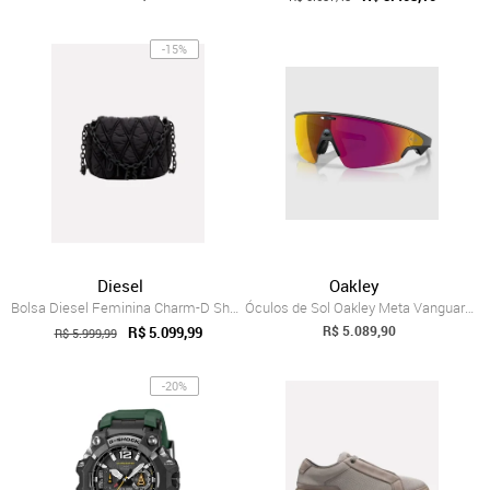
-15%
Diesel
Oakley
Bolsa Diesel Feminina Charm-D Shoulder S Preta
Óculos de Sol Oakley Meta Vanguard Prizm...
R$ 5.089,90
R$ 5.099,99
R$ 5.999,99
-20%