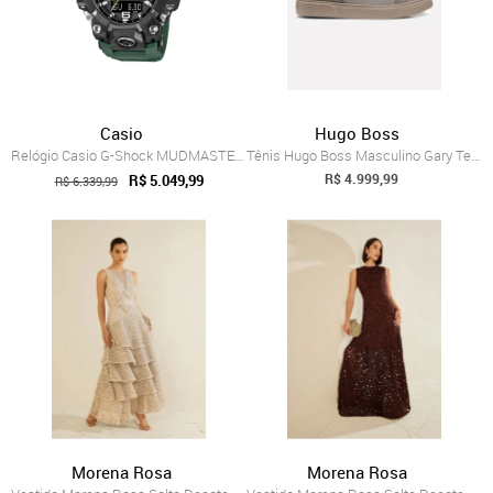
Casio
Hugo Boss
Relógio Casio G-Shock MUDMASTER GWG-B100...
Tênis Hugo Boss Masculino Gary Tenn Ktnb AM Cinza
R$ 4.999,99
R$ 5.049,99
R$ 6.339,99
Morena Rosa
Morena Rosa