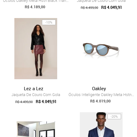
Óculos Oakley Meta Hstn Black Transition...
Jaqueta De Couro Com Gola
R$ 4.189,00
R$ 4.049,91
R$ 4.499,90
-10%
Lez a Lez
Oakley
Jaqueta De Couro Com Gola
Óculos Inteligente Oakley Meta Hstn Priz...
R$ 4.019,00
R$ 4.049,91
R$ 4.499,90
-20%