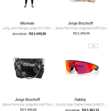
Mormaii
Jorge Bischoff
Long John Manga Longa 5-3-1MM Masculino ...
Bolsa Feminina Jorge Bischoff Couro Cobr...
R$ 5.499,00
R$ 5.699,90
R$ 5.999,90
-5%
Jorge Bischoff
Oakley
Bolsa Feminina Jorge Bischoff Couro Cobr...
Oculos Solar Oakley Meta Ow8001 80010152
R$ 5.499,00
R$ 5.403,10
R$ 5.687,48