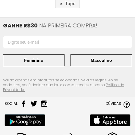
Topo
GANHE R$30
NA PRIMEIRA COMPRA!
Feminino
Masculino
Válido apenas em produtos selecionados.
Veja as regras.
Ao se
cadastrar, você declara que leu e compreendeu a nossa
Política de
Privacidade.
SOCIAL
DÚVIDAS