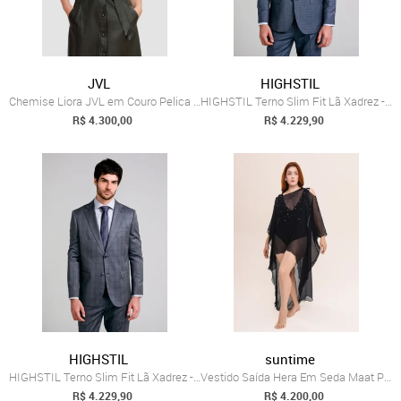
JVL
HIGHSTIL
Chemise Liora JVL em Couro Pelica Verde
HIGHSTIL Terno Slim Fit Lã Xadrez - Azul Médio
R$ 4.300,00
R$ 4.229,90
HIGHSTIL
suntime
HIGHSTIL Terno Slim Fit Lã Xadrez - Azul...
Vestido Saída Hera Em Seda Maat Preto Suntime
R$ 4.229,90
R$ 4.200,00