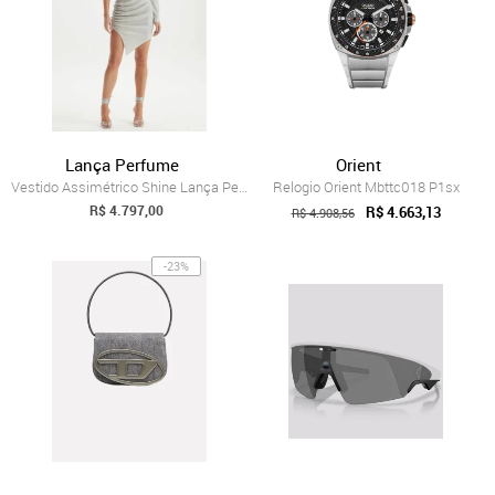
Lança Perfume
Orient
Vestido Assimétrico Shine Lança Perfume
Relogio Orient Mbttc018 P1sx
R$ 4.797,00
R$ 4.663,13
R$ 4.908,56
-23%